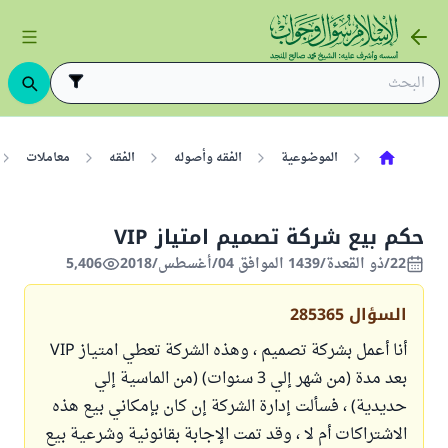
الموضوعية
الفقه وأصوله
الفقه
معاملات
حكم بيع شركة تصميم امتياز VIP
22/ذو القعدة/1439 الموافق 04/أغسطس/2018
5,406
السؤال
285365
أنا أعمل بشركة تصميم ، وهذه الشركة تعطي امتياز VIP
بعد مدة (من شهر إلي 3 سنوات) (من الماسية إلي
حديدية) ، فسألت إدارة الشركة إن كان بإمكاني بيع هذه
الاشتراكات أم لا ، وقد تمت الإجابة بقانونية وشرعية بيع