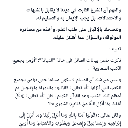
والمهم أن الشرع الثابت في ديننا لا يقابل بالشبهات
والاحتمالات، بل يجب الإيمان به والتسليم له.
وننصحك بالإقبال على طلب العلم، وأخذه من مصادره
الموثوقة، والسؤال عما أشكل عليك.
تنبيه :
ذكرت ضمن بيانات السائل في خانة "الديانة": "أؤمن بجميع
الكتب السماوية" .
وليس من شك أن المسلم لا يكون مسلما حتى يؤمن بجميع
الكتب التي أنزلها الله تعالى : كالزابور والتوراة والإنجيل ثم
أعظم تلك الكتب وهو القرآن الكريم ، قال الله تعالى : (وَقُلْ
آمَنْتُ بِمَا أَنْزَلَ اللَّهُ مِنْ كِتَابٍ) الشورى/15 .
وقال تعالى : (قُولُوا آمَنَّا بِاللَّهِ وَمَا أُنزِلَ إِلَيْنَا وَمَا أُنزِلَ إِلَى
إِبْرَاهِيمَ وَإِسْمَاعِيلَ وَإِسْحَقَ وَيَعْقُوبَ وَالأَسْبَاطِ وَمَا أُوتِيَ