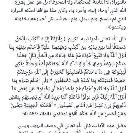
بالتوراة، لا الثابتة المحكمة، ولا المحرفة؛ بل هو عمل بشرع
الله الذي أوحاه إليه، وأمره به، وكان هذا موافقا لحكم التوارة
الذي لم ينسخ، ولم يبدل، ولم يحرف، لكن أحبارهم يخفونه،
ويكتمونه.
قال الله تعالى، آمرا نبيه الكريم: ( وَأَنزَلۡنَآ إِلَيۡكَ ٱلۡكِتَٰبَ بِٱلۡحَقِّ
مُصَدِّقٗا لِّمَا بَيۡنَ يَدَيۡهِ مِنَ ٱلۡكِتَٰبِ وَمُهَيۡمِنًا عَلَيۡهِۖ فَٱحۡكُم بَيۡنَهُم بِمَآ
أَنزَلَ ٱللَّهُۖ وَلَا تَتَّبِعۡ أَهۡوَآءَهُمۡ عَمَّا جَآءَكَ مِنَ ٱلۡحَقِّۚ لِكُلّٖ جَعَلۡنَا
مِنكُمۡ شِرۡعَةٗ وَمِنۡهَاجٗاۚ وَلَوۡ شَآءَ ٱللَّهُ لَجَعَلَكُمۡ أُمَّةٗ وَٰحِدَةٗ وَلَٰكِن
لِّيَبۡلُوَكُمۡ فِي مَآ ءَاتَىٰكُمۡۖ فَٱسۡتَبِقُواْ ٱلۡخَيۡرَٰتِۚ إِلَى ٱللَّهِ مَرۡجِعُكُمۡ
جَمِيعٗا فَيُنَبِّئُكُم بِمَا كُنتُمۡ فِيهِ تَخۡتَلِفُونَ * وَأَنِ ‌ٱحۡكُم ‌بَيۡنَهُم ‌بِمَآ
أَنزَلَ ٱللَّهُ وَلَا تَتَّبِعۡ أَهۡوَآءَهُمۡ وَٱحۡذَرۡهُمۡ أَن يَفۡتِنُوكَ عَنۢ بَعۡضِ مَآ
أَنزَلَ ٱللَّهُ إِلَيۡكَۖ فَإِن تَوَلَّوۡاْ فَٱعۡلَمۡ أَنَّمَا يُرِيدُ ٱللَّهُ أَن يُصِيبَهُم بِبَعۡضِ
ذُنُوبِهِمۡۗ وَإِنَّ كَثِيرٗا مِّنَ ٱلنَّاسِ لَفَٰسِقُونَ * أَفَحُكۡمَ ٱلۡجَٰهِلِيَّةِ يَبۡغُونَۚ
وَمَنۡ أَحۡسَنُ مِنَ ٱللَّهِ حُكۡمٗا لِّقَوۡمٖ يُوقِنُونَ ) المائدة/48-50
وقبل هذه الآيات، قال الله تعالى في وصف اليهود، وبيان