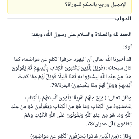
الإنجيل ورجع بالحكم للتوراة؟
الجواب
الحمد لله والصلاة والسلام على رسول الله، وبعد:
أولا:
قد أخبرنا الله تعالى أن اليهود حرفوا الكلم عن مواضعه، كما
قال سبحانه: (فَوَيْلٌ لِلَّذِينَ يَكْتُبُونَ الْكِتَابَ بِأَيْدِيهِمْ ثُمَّ يَقُولُونَ
هَذَا مِنْ عِنْدِ اللَّهِ لِيَشْتَرُوا بِهِ ثَمَنًا قَلِيلًا فَوَيْلٌ لَهُمْ مِمَّا كَتَبَتْ
أَيْدِيهِمْ وَوَيْلٌ لَهُمْ مِمَّا يَكْسِبُونَ) البقرة/79.
وقال تعالى: ( وَإِنَّ مِنْهُمْ لَفَرِيقًا يَلْوُونَ أَلْسِنَتَهُمْ بِالْكِتَابِ
لِتَحْسَبُوهُ مِنَ الْكِتَابِ وَمَا هُوَ مِنَ الْكِتَابِ وَيَقُولُونَ هُوَ مِنْ عِنْدِ
اللَّهِ وَمَا هُوَ مِنْ عِنْدِ اللَّهِ وَيَقُولُونَ عَلَى اللَّهِ الْكَذِبَ وَهُمْ
يَعْلَمُونَ ) آل عمران/78.
وقال: (مِنَ الَّذِينَ هَادُوا يُحَرِّفُونَ الْكَلِمَ عَنْ مَوَاضِعِهِ)