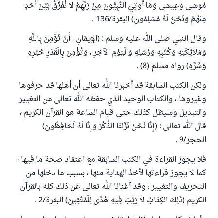
مُوسَى وَعِيسَى وَمَا أُوتِيَ النَّبِيُّونَ مِنْ رَبِّهِمْ لا نُفَرِّقُ بَيْنَ أَحَدٍ
مِنْهُمْ وَنَحْنُ لَهُ مُسْلِمُونَ) البقرة/136 .
وقال النبي صلى الله عليه وسلم : (الإِيمَانِ : أَنْ تُؤْمِنَ بِاللَّهِ
وَمَلائِكَتِهِ وَكُتُبِهِ وَرُسُلِهِ وَالْيَوْمِ الآخِرِ ، وَتُؤْمِنَ بِالْقَدَرِ خَيْرِهِ
وَشَرِّهِ) رواه مسلم (8) .
ولكن الكتب السابقة قد أخبرنا الله تعالى أن أهلها قد حرفوها
وغيروها ، والكتاب الوحيد الذي حفظه الله تعالى من التغيير
والتبديل وسيظل كذلك حتى قيام الساعة هو القرآن الكريم ،
قال الله تعالى : (إِنَّا نَحْنُ نَزَّلْنَا الذِّكْرَ وَإِنَّا لَهُ لَحَافِظُونَ)
الحجر/9 .
فلا يجوز القراءة في الكتب السابقة مع اعتقاد صحة ما فيها ،
كما لا يجوز قراءتها لأخذ الهداية منها ، بسبب ما دخلها من
التحريف والتغيير ، وقد أغنانا الله تعالى عن ذلك كله بالقرآن
الكريم (ذَلِكَ الْكِتَابُ لا رَيْبَ فِيهِ هُدًى لِلْمُتَّقِينَ) البقرة/2 .