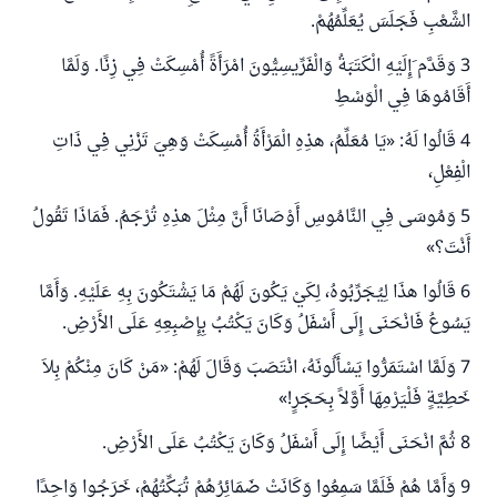
الشَّعْبِ فَجَلَسَ يُعَلِّمُهُمْ
.
3 وَقَدَّم َإِلَيْهِ الْكَتَبَةُ وَالْفَرِّيسِيُّونَ امْرَأَةً أُمْسِكَتْ فِي زِنًا. وَلَمَّا
أَقَامُوهَا فِي الْوَسْطِ
4 قَالُوا لَهُ: «يَا مُعَلِّمُ، هذِهِ الْمَرْأَةُ أُمْسِكَتْ وَهِيَ تَزْنِي فِي ذَاتِ
الْفِعْلِ،
5 وَمُوسَى فِي النَّامُوسِ أَوْصَانَا أَنَّ مِثْلَ هذِهِ تُرْجَمُ. فَمَاذَا تَقُولُ
أَنْتَ؟
»
6 قَالُوا هذَا لِيُجَرِّبُوهُ، لِكَيْ يَكُونَ لَهُمْ مَا يَشْتَكُونَ بِهِ عَلَيْهِ. وَأَمَّا
يَسُوعُ فَانْحَنَى إِلَى أَسْفَلُ وَكَانَ يَكْتُبُ بِإِصْبِعِهِ عَلَى الأَرْضِ
.
7 وَلَمَّا اسْتَمَرُّوا يَسْأَلُونَهُ، انْتَصَبَ وَقَالَ لَهُمْ: «مَنْ كَانَ مِنْكُمْ بِلاَ
خَطِيَّةٍ فَلْيَرْمِهَا أَوَّلاً بِحَجَرٍ
!»
8 ثُمَّ انْحَنَى أَيْضًا إِلَى أَسْفَلُ وَكَانَ يَكْتُبُ عَلَى الأَرْضِ
.
9 وَأَمَّا هُمْ فَلَمَّا سَمِعُوا وَكَانَتْ ضَمَائِرُهُمْ تُبَكِّتُهُمْ، خَرَجُوا وَاحِدًا