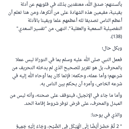
بألسنتهم: صدق الله، معتقدين بذلك في قلوبهم عن أدلة
يقينية، مقيمين هذه الشهادة على من أنكرها، ومن هنا تعلم أن
أعظم الناس تصديقا لله أعظمهم علما ويقينا بالأدلة
التفصيلية السمعية والعقلية". انتهى، من "تفسير السعدي"
(138).
وبكل حال؛
فعمل النبي صلى الله عليه وسلم بما في التوراة ليس عملا
بالمحرف، بل هو تقرير للصحيح الذي لم يدخله التحريف من
شرعهم؛ وأما عمله، وحكمه: فإنما كان بما أوحاه الله إليه في
شرعه الخاص، وأمره أن يحكم بين الناس به.
وأما ما جاء في الإنجيل، فيتوقف على صحته، وأنه ليس من
المبدل والمحرف، على فرض توفر شروط إقامة الحد.
والذي في يوحنا:
" 2 ثُمَّ حَضَرَ أَيْضًا إِلَى الْهَيْكَلِ فِي الصُّبْحِ، وَجَاءَ إِلَيْهِ جَمِيعُ