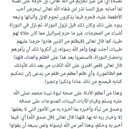
نفسه} أي: من غير تحريم من الله تعالى، بل حرمه على نفسه
لما أصابه عرق النسا نذر لئن شفاه الله تعالى ليحرمن أحب
الأطعمة عليه، فحرم فيما يذكرون لحوم الإبل وألبانها وتبعه
بنوه على ذلك وكان ذلك قبل نزول التوراة، ثم نزل في التوراة
أشياء من المحرمات غير ما حرم إسرائيل مما كان حلالا لهم
طيبا، كما قال تعالى {فبظلم من الذين هادوا حرمنا عليهم
طيبات أحلت لهم} وأمر الله رسوله، إن أنكروا ذلك أن يأمرهم
بإحضار التوراة، فاستمروا بعد هذا على الظلم والعناد، فلهذا
قال تعالى {فمن افترى على الله الكذب من بعد ذلك فأولئك
هم الظالمون}. وأي ظلم أعظم من ظلم من يدعى إلى تحكيم
كتابه فيمتنع من ذلك عنادا وتكبرا وتجبرا.
وهذا من أعظم الأدلة على صحة نبوة نبينا محمد صلى الله
عليه وسلم وقيام الآيات البينات المتنوعات على صدقه
وصدق من نبأه وأخبره بما أخبره به من الأمور التي لا يعلمها
إلا بإخبار ربه له بها، فلهذا قال تعالى {قل صدق الله} أي: فيما
أخبر به وحكم، وهذا أمر من الله لرسوله ولمن يتبعه أن يقولوا