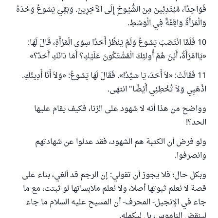
فَوَاحِدًا، مُبْتَدِئِينَ مِنَ الشُّيُوخِ إِلَى الآخِرِينَ. وَبَقِيَ يَسُوعُ وَحْدَهُ
وَالْمَرْأَةُ وَاقِفَةٌ فِي الْوَسْطِ
.
10 فَلَمَّا انْتَصَبَ يَسُوعُ وَلَمْ يَنْظُرْ أَحَدًا سِوَى الْمَرْأَةِ، قَالَ لَهَا:
«يَاامْرَأَةُ، أَيْنَ هُمْ أُولئِكَ الْمُشْتَكُونَ عَلَيْكِ؟ أَمَا دَانَكِ أَحَدٌ؟
»
11 فَقَالَتْ: «لاَ أَحَدَ، يَا سَيِّدُ!». فَقَالَ لَهَا يَسُوعُ: «وَلاَ أَنَا أَدِينُكِ.
اذْهَبِي وَلاَ تُخْطِئِي أَيْضًا" انتهى.
وواضح من هذا أنه لا شهود على الزنا، فكيف يقام عليها
الحد؟!
ولو فرض أن الكتبة هم الشهود، فقد عدلوا عن شهادتهم
وانصرفوا.
وبكل حال؛ فلا يجوز أن تقولي: إن الرجم قد ألغي، بناء على
قصة لا نعلم ثبوتها أصلا، ولا نعلم ملابساتها لو ثبتت، مع ما
جاء في الإنجيل- المحرف- أن المسيح عليه السلام ما جاء
لينقض الناموس، بل ليكمله.