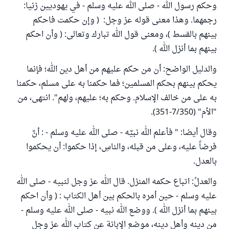
وحكم رسول الله - صلى الله عليه وسلم - في يهوديين زنيا:
رجمهما. وهذا معنى قوله عز وجل: ( وإن حكمت فاحكم
بينهم بالقسط )، ومعنى قول الله تبارك وتعالى: ( وأن احكم
بينهم بما أنزل الله ).
والدليل الواضح: أن من حكم عليهم من أهل دين الله؛ فإنما
يحكم بينهم بحكم المسلمين؛ فما حكمنا به على مسلم، حكمنا
به على من خالف الإسلام. وحكم به؛ عليهم، ولهم". انتهى، من
"الأم" (7/350-351).
وقال أيضا: " فأعلم الله نبيَّه - صلى الله عليه وسلم - : أنَّ
فرضاً عليه، وعلى من قبله، والناسِ، إذا حكموا: أن يحكموا
بالعدل.
والعدلُ: اتباع حكمه المنزل. قال الله عز وجل لنبيه - صلى الله
عليه وسلم - حين أمره بالحكم بين أهل الكتاب : ( وأن احكم
بينهم بما أنزل الله ). ووضع الله نبيه - صلى الله عليه وسلم -
من دينه وأهل دينه، موضع الإبانة عن كتاب الله عز وجل