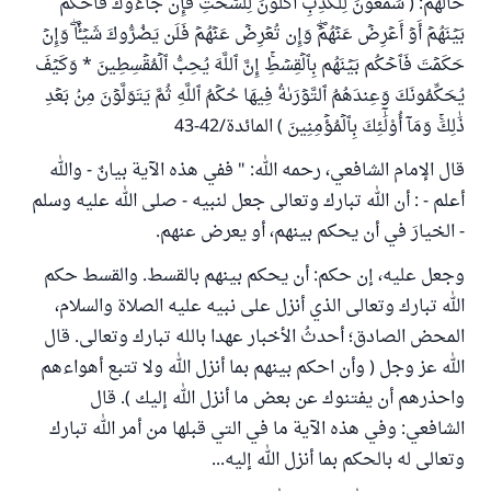
حالهم: ( سَمَّٰعُونَ لِلۡكَذِبِ أَكَّٰلُونَ لِلسُّحۡتِۚ فَإِن جَآءُوكَ فَٱحۡكُم
بَيۡنَهُمۡ ‌أَوۡ ‌أَعۡرِضۡ ‌عَنۡهُمۡۖ وَإِن تُعۡرِضۡ عَنۡهُمۡ فَلَن يَضُرُّوكَ شَيۡـٔٗاۖ وَإِنۡ
حَكَمۡتَ فَٱحۡكُم بَيۡنَهُم بِٱلۡقِسۡطِۚ إِنَّ ٱللَّهَ يُحِبُّ ٱلۡمُقۡسِطِينَ * وَكَيۡفَ
يُحَكِّمُونَكَ وَعِندَهُمُ ٱلتَّوۡرَىٰةُ فِيهَا حُكۡمُ ٱللَّهِ ثُمَّ يَتَوَلَّوۡنَ مِنۢ بَعۡدِ
ذَٰلِكَۚ وَمَآ أُوْلَٰٓئِكَ بِٱلۡمُؤۡمِنِينَ ) المائدة/42-43
قال الإمام الشافعي، رحمه الله: " ففي هذه الآية بيانٌ - والله
أعلم - : أن الله تبارك وتعالى جعل لنبيه - صلى الله عليه وسلم
- الخيارَ في أن يحكم بينهم، أو يعرض عنهم.
وجعل عليه، إن حكم: أن يحكم بينهم بالقسط. والقسط حكم
الله تبارك وتعالى الذي أنزل على نبيه عليه الصلاة والسلام،
المحض الصادق؛ أحدثُ الأخبار عهدا بالله تبارك وتعالى. قال
الله عز وجل ( وأن احكم بينهم بما أنزل الله ولا تتبع أهواءهم
واحذرهم أن يفتنوك عن بعض ما أنزل الله إليك ). قال
الشافعي: وفي هذه الآية ما في التي قبلها من أمر الله تبارك
وتعالى له بالحكم بما أنزل الله إليه...