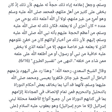
وسلم، وجعل إعلامه إياه ذلك حجةً له عليهم. لأن ذلك إذْ كان
يخفى على كثير من أهل ملتّهم، فمحمد صلى الله عليه وسلم
وهو أميٌّ من غير ملتهم، لولا أن الله أعلمه ذلك بوحي من
عنده = كان أحرَى أن لا يعلمَه. فكان ذلك له صلى الله عليه
وسلم، من أعظم الحجة عليهم بأنه نبي الله صلى الله عليه
وسلم، إليهم. لأن ذلك من أخبار أوائلهم كان من خفيِّ عُلومهم
الذي لا يعلمه غير خاصة منهم، إلا من أعلمه الذي لا يخفى
عليه خافية من نبي أو رسول، أو من أطلعه الله على علمه
ممن شاء من خلقه". انتهى من "تفسير الطبري" (6/16).
وقال الشيخ السعدي، رحمه الله: " وهذا رد على اليهود بزعمهم
الباطل أن النسخ غير جائز، فكفروا بعيسى ومحمد صلى الله
عليهما وسلم، لأنهما قد أتيا بما يخالف بعض أحكام التوراة
بالتحليل والتحريم فمن تمام الإنصاف في المجادلة إلزامهم
بما في كتابهم التوراة من أن جميع أنواع الأطعمة محللة لبني
إسرائيل {إلا ما حرم إسرائيل} وهو يعقوب عليه السلام {على