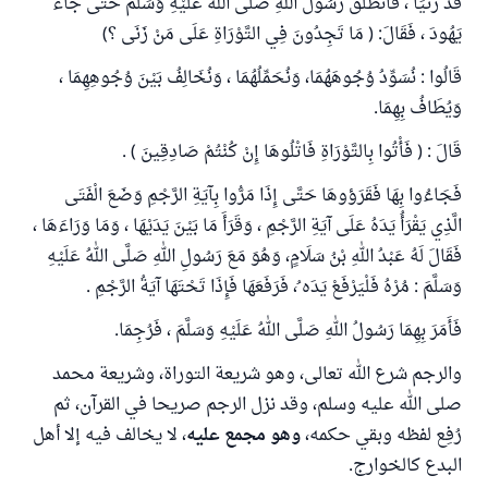
قَدْ زَنَيَا ، فَانْطَلَقَ رَسُولُ اللهِ صَلَّى اللهُ عَلَيْهِ وَسَلَّمَ حَتَّى جَاءَ
يَهُودَ ، فَقَالَ: ( مَا تَجِدُونَ فِي التَّوْرَاةِ عَلَى مَنْ زَنَى ؟)
قَالُوا : نُسَوِّدُ وُجُوهَهُمَا، وَنُحَمِّلُهُمَا ، وَنُخَالِفُ بَيْنَ وُجُوهِهِمَا ،
وَيُطَافُ بِهِمَا.
قَالَ : ( فَأْتُوا بِالتَّوْرَاةِ فَاتْلُوهَا إِنْ كُنْتُمْ صَادِقِينَ ) .
فَجَاءُوا بِهَا فَقَرَؤوهَا حَتَّى إِذَا مَرُّوا بِآيَةِ الرَّجْمِ وَضَعَ الْفَتَى
الَّذِي يَقْرَأُ يَدَهُ عَلَى آيَةِ الرَّجْمِ ، وَقَرَأَ مَا بَيْنَ يَدَيْهَا ، وَمَا وَرَاءَهَا ،
فَقَالَ لَهُ عَبْدُ اللهِ بْنُ سَلَامٍ، وَهُوَ مَعَ رَسُولِ اللهِ صَلَّى اللهُ عَلَيْهِ
وَسَلَّمَ : مُرْهُ فَلْيَرْفَعْ يَدَه ُ، فَرَفَعَهَا فَإِذَا تَحْتَهَا آيَةُ الرَّجْمِ .
فَأَمَرَ بِهِمَا رَسُولُ اللهِ صَلَّى اللهُ عَلَيْهِ وَسَلَّمَ ، فَرُجِمَا.
والرجم شرع الله تعالى، وهو شريعة التوراة، وشريعة محمد
صلى الله عليه وسلم، وقد نزل الرجم صريحا في القرآن، ثم
رُفِع لفظه وبقي حكمه،
وهو مجمع عليه
، لا يخالف فيه إلا أهل
البدع كالخوارج.