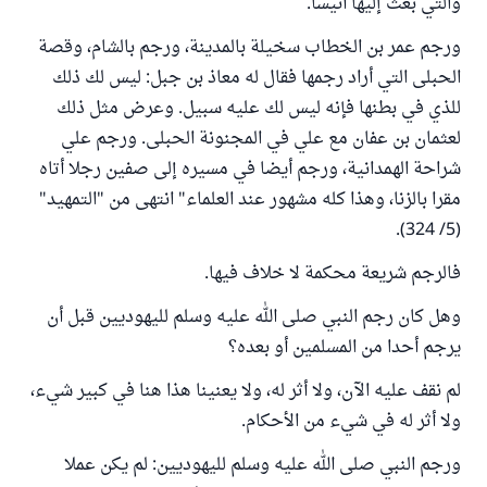
والتي بعث إليها أنيسا.
ورجم عمر بن الخطاب سخيلة بالمدينة، ورجم بالشام، وقصة
الحبلى التي أراد رجمها فقال له معاذ بن جبل: ليس لك ذلك
للذي في بطنها فإنه ليس لك عليه سبيل. وعرض مثل ذلك
لعثمان بن عفان مع علي في المجنونة الحبلى. ورجم علي
شراحة الهمدانية، ورجم أيضا في مسيره إلى صفين رجلا أتاه
مقرا بالزنا، وهذا كله مشهور عند العلماء" انتهى من "التمهيد"
(5/ 324).
فالرجم شريعة محكمة لا خلاف فيها.
وهل كان رجم النبي صلى الله عليه وسلم لليهوديين قبل أن
يرجم أحدا من المسلمين أو بعده؟
لم نقف عليه الآن، ولا أثر له، ولا يعنينا هذا هنا في كبير شيء،
ولا أثر له في شيء من الأحكام.
ورجم النبي صلى الله عليه وسلم لليهوديين: لم يكن عملا