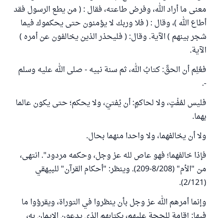
معنى ما أراد الله، وفرض طاعته، فقال : ( من يطع الرسول فقد
أطاع الله )، وقال : ( فلا وربك لا يؤمنون حتى يحكموك فيما
شجر بينهم ) الآية. وقال: ( فليحذر الذين يخالفون عن أمره )
الآية.
فعُلِم أن الحقَّ: كتابُ الله، ثم سنة نبيه - صلى الله عليه وسلم
-.
فليس لمُفْتٍ، ولا لحاكمٍ: أن يُفتيَ، ولا يحكم؛ حتى يكون عالما
بهما.
ولا أن يخالفهما، ولا واحدا منهما بحال.
فإذا خالفهما؛ فهو عاص لله عز وجل، وحكمه مردود". انتهى،
من "الأم" (8/208-209). وينظر: "أحكام القرآن" للبيهقي
(2/121).
وإنما أمرهم الله عز وجل بأن ينظروا في التوراة، ويقرؤوا ما
فيها: إقامة للحجة عليهم، بكتابهم الذي يدعون الإيمان به،