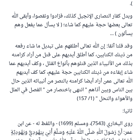
).
وبدل كفار النصارى الإنجيل كذلك، فزادوا ونقصوا، وأبقى الله
تعالى بعضها حجة عليهم كما شاء؛ ( لا يسأل عما يفعل وهم
يسألون ) ...
وقد قلنا آنفا: إن الله تعالى أطلقهم على تبديل ما شاء رفعه
من ذينك الكتابين، كما أطلق أيديهم على قتل من أراد كرامته
بذلك من الأنبياء الذين قتلوهم بأنواع المُثَل ، وكف أيديهم عما
شاء إبقاءه من ذينك الكتابين حجة عليهم، كما كف أيديهم
الله تعالى عمن أراد أيضا كرامته بالنصر من أنبيائه الذين حال
بين الناس وبين أذاهم " انتهى باختصار من " الفصل في الملل
والأهواء والنحل " (1/ 157)
ثانيا:
روى البخاري (7543)، ومسلم (1699) - واللفظ له - عن ابن
عمر: أَنَّ رَسُولَ اللهِ صَلَّى اللهُ عَلَيْهِ وَسَلَّمَ أُتِيَ بِيَهُودِيٍّ وَيَهُودِيَّةٍ