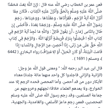
فعن عمر بن الخطاب رضي الله عنه قال : (إِنَّ اللَّهَ بَعَثَ مُحَمَّدًا
صَلَّى اللَّهُ عَلَيْهِ وَسَلَّمَ بِالْحَقِّ وَأَنْزَلَ عَلَيْهِ الْكِتَابَ ، فَكَانَ مِمَّا
أَنْزَلَ اللَّهُ آيَةُ الرَّجْمِ ، فَقَرَأْنَاهَا ، وَعَقَلْنَاهَا ، وَوَعَيْنَاهَا ، رَجَمَ
رَسُولُ اللَّهِ صَلَّى اللَّهُ عَلَيْهِ وَسَلَّمَ ، وَرَجَمْنَا بَعْدَهُ ، فَأَخْشَى إِنْ
طَالَ بِالنَّاسِ زَمَانٌ ، أَنْ يَقُولَ قَائِلٌ : وَاللَّهِ مَا نَجِدُ آيَةَ الرَّجْمِ فِي
كِتَابِ اللَّهِ ! فَيَضِلُّوا بِتَرْكِ فَرِيضَةٍ أَنْزَلَهَا اللَّهُ ، وَالرَّجْمُ فِي كِتَابِ
اللَّهِ حَقٌّ عَلَى مَنْ زَنَى، إِذَا أُحْصِنَ، مِنْ الرِّجَالِ وَالنِّسَاءِ؛ إِذَا
قَامَتْ الْبَيِّنَةُ، أَوْ كَانَ الْحَبَلُ، أَوْ الِاعْتِرَافُ) رواه البخاري ( 6442
)، ومسلم ( 1691 ) .
قال ابن عبد البر رحمه الله: " ومعنى قول الله عز وجل:
(الزانية والزاني فاجلدوا كل واحد منهما مائة جلدة) معناه
الأبكار دون من قد أحصن. وأما المحصن فحده الرجم إلا عند
الخوارج، ولا يعدهم العلماء خلافا؛ لجهلهم وخروجهم عن
جماعة المسلمين، وقد رجم رسول الله صلى الله عليه وسلم
المحصنين، فممن رجم ماعز الأسلمي، والغامدية، والجهنية،