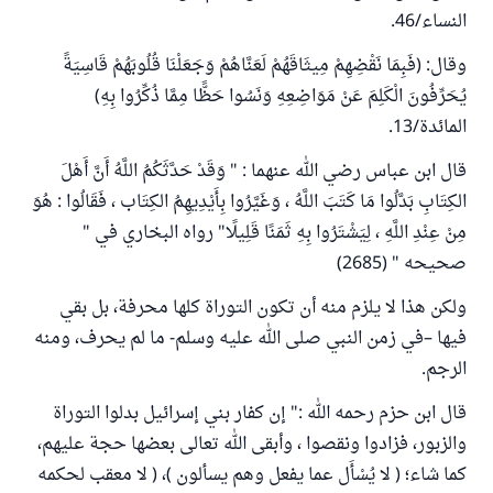
النساء/46.
وقال: (فَبِمَا نَقْضِهِمْ مِيثَاقَهُمْ لَعَنَّاهُمْ وَجَعَلْنَا قُلُوبَهُمْ قَاسِيَةً
يُحَرِّفُونَ الْكَلِمَ عَنْ مَوَاضِعِهِ وَنَسُوا حَظًّا مِمَّا ذُكِّرُوا بِهِ)
المائدة/13.
قال ابن عباس رضي الله عنهما : " وَقَدْ حَدَّثَكُمُ اللَّهُ أَنَّ أَهْلَ
الكِتَابِ بَدَّلُوا مَا كَتَبَ اللَّهُ ، وَغَيَّرُوا بِأَيْدِيهِمُ الكِتَاب ، فَقَالُوا : هُوَ
مِنْ عِنْدِ اللَّهِ ، لِيَشْتَرُوا بِهِ ثَمَنًا قَلِيلًا" رواه البخاري في "
صحيحه " (2685)
ولكن هذا لا يلزم منه أن تكون التوراة كلها محرفة، بل بقي
فيها –في زمن النبي صلى الله عليه وسلم- ما لم يحرف، ومنه
الرجم.
قال ابن حزم رحمه الله
:
" إن كفار بني إسرائيل بدلوا التوراة
والزبور، فزادوا ونقصوا ، وأبقى الله تعالى بعضها حجة عليهم،
كما شاء؛ ( لا يُسْأَل عما يفعل وهم يسألون )، ( لا معقب لحكمه