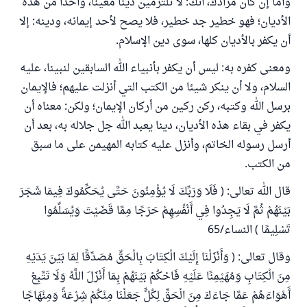
وأما إن كان مرادك، أنك: لا تلتزمين دينا معينا، واحدا من هذه
الأديان؛ فهو خطير جد خطير، فلا يصح لأحد إيمانه، ودينه: إلا
أن يكفر بالأديان كلها، سوى دين الإسلام.
ومعنى كفره به: ليس أن يكفر بأنبياء الله السابقين لنبينا، عليه
السلام، ولا أن ينكر شيئا من الكتب التي أنزلت عليهم؛ فالإيمان
برسل الله وكتبه، ركن ركين من أركان الإيمان؛ ولكن: معناه أن
يكفر في بقاء هذه الأديان، دينا يعبد الله جل جلاله به، بعد أن
أرسل رسوله الخاتم، وأنزل عليه كتابه المهيمن على ما سبق
من الكتب.
قال الله تعالى: ( فَلَا وَرَبِّكَ لَا يُؤْمِنُونَ حَتَّى يُحَكِّمُوكَ فِيمَا شَجَرَ
بَيْنَهُمْ ثُمَّ لَا يَجِدُوا فِي أَنْفُسِهِمْ حَرَجًا مِمَّا قَضَيْتَ وَيُسَلِّمُوا
تَسْلِيمًا ) النساء/65
وقال تعالى: ( وَأَنْزَلْنَا إِلَيْكَ الْكِتَابَ بِالْحَقِّ مُصَدِّقًا لِمَا بَيْنَ يَدَيْهِ
مِنَ الْكِتَابِ وَمُهَيْمِنًا عَلَيْهِ فَاحْكُمْ بَيْنَهُمْ بِمَا أَنْزَلَ اللَّهُ وَلَا تَتَّبِعْ
أَهْوَاءَهُمْ عَمَّا جَاءَكَ مِنَ الْحَقِّ لِكُلٍّ جَعَلْنَا مِنْكُمْ شِرْعَةً وَمِنْهَاجًا