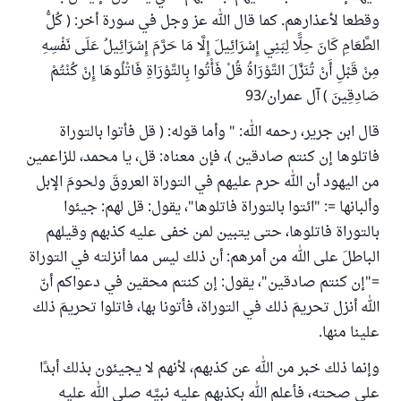
وقطعا لأعذارهم. كما قال الله عز وجل في سورة أخر: ( كُلُّ
الطَّعَامِ كَانَ حِلًّا لِبَنِي إِسْرَائِيلَ إِلَّا مَا حَرَّمَ إِسْرَائِيلُ عَلَى نَفْسِهِ
مِنْ قَبْلِ أَنْ تُنَزَّلَ التَّوْرَاةُ قُلْ فَأْتُوا بِالتَّوْرَاةِ فَاتْلُوهَا إِنْ كُنْتُمْ
صَادِقِينَ ) آل عمران/93
قال ابن جرير، رحمه الله: " وأما قوله: ( ‌قل ‌فأتوا ‌بالتوراة
‌فاتلوها إن كنتم صادقين )، فإن معناه: قل، يا محمد، للزاعمين
من اليهود أن الله حرم عليهم في التوراة العروقَ ولحومَ الإبل
وألبانها =: "ائتوا بالتوراة فاتلوها"، يقول: قل لهم: جيئوا
بالتوراة فاتلوها، حتى يتبين لمن خفى عليه كذبهم وقيلهم
الباطلَ على الله من أمرهم: أن ذلك ليس مما أنزلته في التوراة
="إن كنتم صادقين"، يقول: إن كنتم محقين في دعواكم أنّ
الله أنزل تحريمَ ذلك في التوراة، فأتونا بها، فاتلوا تحريمَ ذلك
علينا منها.
وإنما ذلك خبر من الله عن كذبهم، لأنهم لا يجيئون بذلك أبدًا
على صحته، فأعلم الله بكذبهم عليه نبيَّه صلى الله عليه