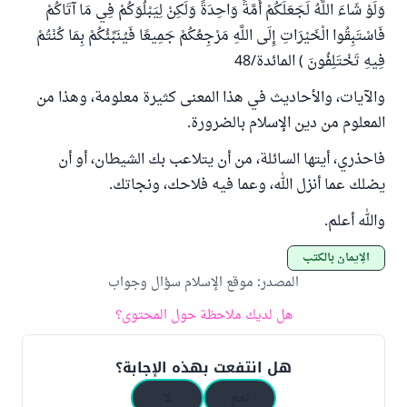
وَلَوْ شَاءَ اللَّهُ لَجَعَلَكُمْ أُمَّةً وَاحِدَةً وَلَكِنْ لِيَبْلُوَكُمْ فِي مَا آتَاكُمْ
فَاسْتَبِقُوا الْخَيْرَاتِ إِلَى اللَّهِ مَرْجِعُكُمْ جَمِيعًا فَيُنَبِّئُكُمْ بِمَا كُنْتُمْ
فِيهِ تَخْتَلِفُونَ ) المائدة/48
والآيات، والأحاديث في هذا المعنى كثيرة معلومة، وهذا من
المعلوم من دين الإسلام بالضرورة.
فاحذري، أيتها السائلة، من أن يتلاعب بك الشيطان، أو أن
يضلك عما أنزل الله، وعما فيه فلاحك، ونجاتك.
والله أعلم.
الإيمان بالكتب
المصدر
:
موقع الإسلام سؤال وجواب
هل لديك ملاحظة حول المحتوى؟
هل انتفعت بهذه الإجابة؟
نعم
لا