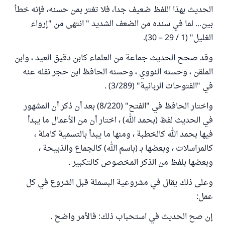
الحديث بهذا اللفظ ضعيف جدا، فلا تغتر بمن حسنه، فإنه خطأ
بين... لما في سنده من الضعف الشديد " انتهى من "إرواء
الغليل" (1 / 29 – 30).
وقد صحح الحديث جماعة من العلماء كابن دقيق العيد ، وابن
الملقن ، وحسنه النووي ، وحسنه الحافظ ابن حجر نقله عنه
في "الفتوحات الربانية" (3/289) .
واختار الحافظ في "الفتح" (8/220) بعد أن ذكر أن المشهور
في الحديث لفظ (بحمد الله) ، اختار أن من الأعمال ما يبدأ
فيها بحمد الله كالخطبة ، ومنها ما يبدأ بالتسمية كاملة ،
كالمراسلات ، وبعضها بـ (باسم الله) كالجماع والذبيحة ،
وبعضها بلفظ من الذكر المخصوص كالتكبير .
وعلى ذلك يقال في مشروعية البسملة قبل الشروع في كل
عمل:
إن صح الحديث في استحباب ذلك: فالأمر واضح .