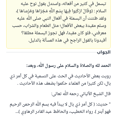
تبسمل في كثير من أفعاله، واستدل بقول نوح عليه
السلام : (وَقَالَ ارْكَبُوا فِيهَا بِسْمِ اللَّهِ مَجْرَاهَا وَمُرْسَاهَا )،
ولقد ظننت أن البسملة في أفعال النبي صلى الله عليه
وسلم مقيدة ببعض الأفعال؛ مثل الطعام والشراب، حسب
معرفتي، فلو كان مقيدا، فهل تجوز البسملة مطلقا؟
أفيدونا بالقول الراجح في هذه المسألة بالدليل.
الجواب
الحمد لله والصلاة والسلام على رسول الله، وبعد:
رويت بعض الأحاديث في الحث على التسمية في كل أمر ذي
بال، لكن كثيرا من العلماء حكموا بضعف هذه الأحاديث .
قال الشيخ الألباني رحمه الله تعالى:
" حديث: ( كل أمر ذي بال لا يبدأ فيه بسم الله الرحمن الرحيم
فهو أبتر ). رواه الخطيب، والحافظ عبد القادر الرهاوي )...