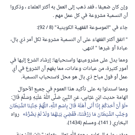
وإن كان ضعيفا ، فقد ذهب إلى العمل به أكثر العلماء ، وذكروا
أن التسمية مشروعة في كل عمل مهم .
جاء في "الموسوعة الفقهية الكويتية" (8 / 92):
" اتفق أكثر الفقهاء على أن التسمية مشروعة لكل أمر ذي بال،
عبادة أو غيرها " انتهى.
ومما يدل على مشروعيتها واستحبابها: إرشاد الشرع إليها في
أمور كثيرة، من عبادات وعادات، مما يفهم أن الشروع في أي
عمل أو قول مباح ذي بال هو محل لاستحباب التسمية.
ومما استدلوا به على تأكيد هذا العموم في جميع الأحوال
الهامة حديث ابْنِ عَبَّاسٍ، عَنِ النَّبِيّ صَلَّى اللهُ عَلَيْهِ وَسَلَّمَ قَالَ:
لَوْ أَنَّ أَحَدَكُمْ إِذَا أَتَى أَهْلَهُ قَالَ بِاسْمِ اللَّهِ، اللَّهُمَّ جَنِّبْنَا الشَّيْطَانَ
وَجَنِّبِ الشَّيْطَانَ مَا رَزَقْتَنَا، فَقُضِيَ بَيْنَهُمَا وَلَدٌ لَمْ يَضُرُّهُ
رواه
البخاري ( 141)، ومسلم (1434).