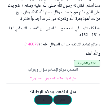
منذ أسلم، فقال له رسول الله صلى الله عليه وسلم: ( ضع يدك
على الذي يألم من جسدك، وقل: بسم الله ثلاثا، وقل سبع
مرات: أعوذ بعزة الله وقدرته من شر ما أجد وأحاذر ).
هذا كله ثابت في الصحيح... " انتهى من "تفسير القرطبي" (1
/ 151 – 152).
وطالع لمزيد الفائدة جواب السؤال رقم : (
146079
).
والله أعلم.
الأذكار الشرعية
المصدر
:
موقع الإسلام سؤال وجواب
هل لديك ملاحظة حول المحتوى؟
هل انتفعت بهذه الإجابة؟
نعم
لا