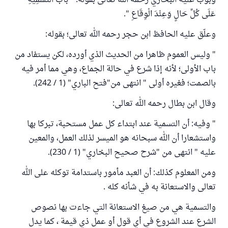
وبوّب عليه البخاري رحمه الله تعالى بقوله: " بَابُ التَّسْمِيَةِ
عَلَى كُلِّ حَالٍ وَعِنْدَ الْوِقَاعِ ".
وعلّق عليه الحافظ ابن حجر رحمه الله تعالى؛ بقوله:
" وليس العموم ظاهرا من الحديث الذي أورده، لكن يستفاد من
باب الأولى؛ لأنه إذا شرع في حالة الجماع، وهي مما أمر فيه
بالصمت؛ فغيره أولى " انتهى من"فتح الباري" (1 / 242).
وقال ابن بطال رحمه الله تعالى:
" وفيه: أن التسمية عند ابتداء كل عمل مستحبة، تبركا بها
واستشعارا أن الله سبحانه هو الميسر لذلك العمل، والمعين
عليه " انتهى من "شرح صحيح البخاري" (1 / 230).
ومن المعلوم كذلك: أن العبد مأمور باستدامة توكله على الله
تعالى والاستعانة به في شأنه كله .
والتسمية هي من صيغ الاستعانة التي جاءت بها نصوص
الشرع عند الشروع في أي قول أو عمل ذي قيمة ، كما يدل