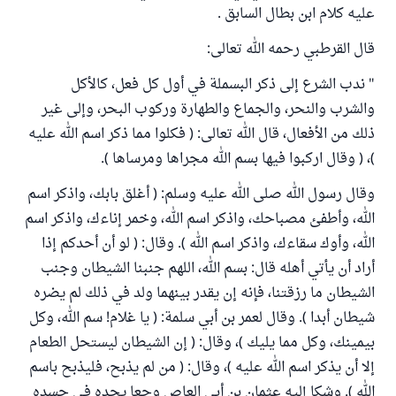
عليه كلام ابن بطال السابق .
قال القرطبي رحمه الله تعالى:
" ندب الشرع إلى ذكر البسملة في أول كل فعل، كالأكل
والشرب والنحر، والجماع والطهارة وركوب البحر، وإلى غير
ذلك من الأفعال، قال الله تعالى: ( فكلوا مما ذكر اسم الله عليه
)، ( وقال اركبوا فيها بسم الله مجراها ومرساها ).
وقال رسول الله صلى الله عليه وسلم: ( أغلق بابك، واذكر اسم
الله، وأطفئ مصباحك، واذكر اسم الله، وخمر إناءك، واذكر اسم
الله، وأوك سقاءك، واذكر اسم الله ). وقال: ( لو أن أحدكم إذا
أراد أن يأتي أهله قال: بسم الله، اللهم جنبنا الشيطان وجنب
الشيطان ما رزقتنا، فإنه إن يقدر بينهما ولد في ذلك لم يضره
شيطان أبدا ). وقال لعمر بن أبي سلمة: ( يا غلام! سم الله، وكل
بيمينك، وكل مما يليك )، وقال: ( إن الشيطان ليستحل الطعام
إلا أن يذكر اسم الله عليه )، وقال: ( من لم يذبح، فليذبح باسم
الله ). وشكا إليه عثمان بن أبي العاص وجعا يجده في جسده