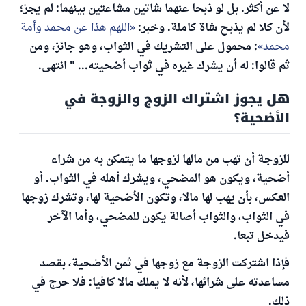
لا عن أكثر. بل لو ذبحا عنهما شاتين مشاعتين بينهما: لم يجز؛
لأن كلا لم يذبح شاة كاملة. وخبر:
اللهم هذا عن محمد وأمة
محمد
: محمول على التشريك في الثواب، وهو جائز، ومن
ثم قالوا: له أن يشرك غيره في ثواب أضحيته... " انتهى.
هل يجوز اشتراك الزوج والزوجة في
الأضحية؟
للزوجة أن تهب من مالها لزوجها ما يتمكن به من شراء
أضحية، ويكون هو المضحي، ويشرك أهله في الثواب. أو
العكس، بأن يهب لها مالا، وتكون الأضحية لها، وتشرك زوجها
في الثواب، والثواب أصالة يكون للمضحي، وأما الآخر
فيدخل تبعا.
فإذا اشتركت الزوجة مع زوجها في ثمن الأضحية، بقصد
مساعدته على شرائها، لأنه لا يملك مالا كافيا: فلا حرج في
ذلك.