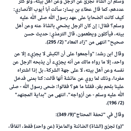
وسلم أن الشاة تجزئ عن الرجل وعن أهل بيته، ولو كثر
عددهم، كما قال عطاء بن يسار: سألت أبا أيوب الأنصاري:
كيف كانت الضحايا على عهد رسول الله صلى الله عليه
وسلم؟ فقال: إن كان الرجل يضحي بالشاة عنه وعن أهل
بيته، فيأكلون ويطعمون. قال الترمذي: حديث حسن
صحيح" انتهى من "زاد المعاد" (2/ 295).
وقال ابن رشد: "وأجمعوا على أن الكبش لا يجزيء إلا عن
واحد، إلا ما رواه مالك من أنه يجزيء أن يذبحه الرجل عن
نفسه وعن أهل بيته، لا على جهة الشركة، بل إذا اشتراه
مفردا، وذلك لما روي عن عائشة أنها قالت: كنا بمنى فدخل
علينا بلحم بقر، فقلنا ما هو؟ فقالوا: ضحى رسول الله - صلى
الله عليه وسلم - عن أزواجه". انتهى من "بداية المجتهد"
(2/ 196).
وقال في "تحفة المحتاج"(9/ 349):
"(و) تجزئ (الشاة) الضائنة والماعزة (عن واحد) فقط، اتفاقا،