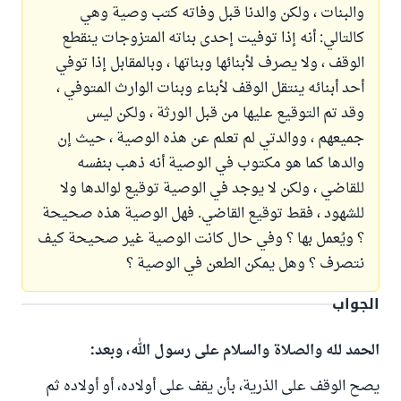
والبنات ، ولكن والدنا قبل وفاته كتب وصية وهي
كالتالي: أنه إذا توفيت إحدى بناته المتزوجات ينقطع
الوقف ، ولا يصرف لأبنائها وبناتها ، وبالمقابل إذا توفي
أحد أبنائه ينتقل الوقف لأبناء وبنات الوارث المتوفي ،
وقد تم التوقيع عليها من قبل الورثة ، ولكن ليس
جميعهم ، ووالدتي لم تعلم عن هذه الوصية ، حيث إن
والدها كما هو مكتوب في الوصية أنه ذهب بنفسه
للقاضي ، ولكن لا يوجد في الوصية توقيع لوالدها ولا
للشهود ، فقط توقيع القاضي. فهل الوصية هذه صحيحة
؟ ويُعمل بها ؟ وفي حال كانت الوصية غير صحيحة كيف
نتصرف ؟ وهل يمكن الطعن في الوصية ؟
الجواب
الحمد لله والصلاة والسلام على رسول الله، وبعد:
يصح الوقف على الذرية، بأن يقف على أولاده، أو أولاده ثم