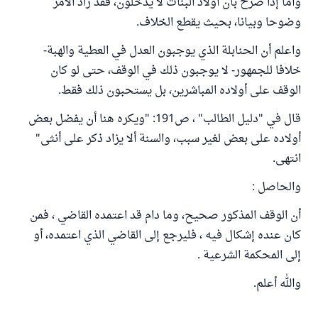
وأما إذا صرح بأن أولاد البنات لا يدخلون، فقد زاد الأمر
وضوحا وبيانا، بحيث يقطع الخلاف.
واعلم أن الحنابلة الذي يوجبون العدل في العطية والهبة-
خلافا للجمهور- لا يوجبون ذلك في الوقف، حتى لو كان
الوقف على أولاده المباشرين، بل يستحبون ذلك فقط.
قال في "دليل الطالب" ، ص191: "ويكره هنا أن يفضل بعض
أولاده على بعض لغير سبب، والسنة ألا يزاد ذكر على أنثى"
انتهى.
والحاصل :
أن الوقف المذكور صحيح، وما دام قد اعتمده القاضي ، فمن
كان عنده إشكال فيه ، فليرجع إلى القاضي الذي اعتمده، أو
إلى المحكمة الشرعية .
والله أعلم.