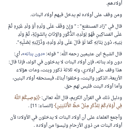
أولادهم.
ومن وقف على أولاده لم يدخل فيهم أولاد البنات.
قال في "زاد المستقنع" : " وَإِنْ وَقَفَ عَلَى وَلَدِهِ أَوْ وَلَدِ غَيْرِهِ ثُمَّ
عَلَى المَسَاكِينِ فَهُوَ لِوَلَدِهِ، الذُّكُورِ وَالإِنَاثِ بِالسَّوِيَّةِ، ثُمَّ وَلَدِ
بَنِيهِ، دُونَ بَنَاتِهِ كَمَا لَوْ قَالَ عَلَى وَلَدِ وَلَدِهِ، وَذُرِّيَّتِهِ لِصُلْبِهِ".
قال الشيخ ابن عثيمين رحمه الله: " قوله:
دون بناته
، أي:
دون ولد بناته، فإن أولاد البنات لا يدخلون في الولد، فإذا قال:
هذا وقف على أولادي، وله ثلاثة ذكور وبنت، ومات هؤلاء
الأربعة، الذكور والبنت، وخلفوا أبناءً، فيستحقه أولاد البنين،
وأما أولاد البنت فليس لهم حق.
ودليل ذلك في القرآن الكريم، قال الله تعالى:
يُوصِيكُمُ اللَّهُ
فِي أَوْلاَدِكُمْ لِلذَّكَرِ مِثْلُ حَظِّ الأُنْثَيَيْنِ
[النساء: 11] .
وأجمع العلماء على أن أولاد البنات لا يدخلون في الأولاد؛ لأن
أولاد البنات من ذوي الأرحام وليسوا من أولاده .