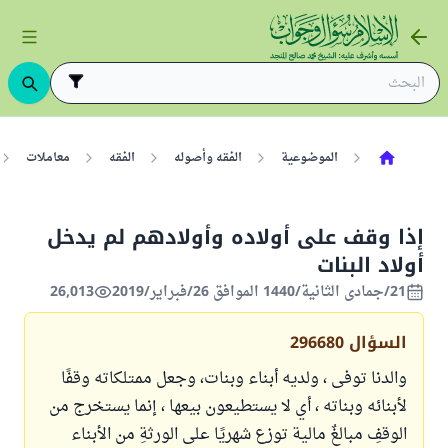
الموضوعية
الفقه وأصوله
الفقه
معاملات
إذا وقف على أولاده وأولادهم لم يدخل
أولاد البنات
21/جمادى الثانية/1440 الموافق 26/فبراير/2019
26,013
السؤال
296680
والدنا توفى ، ولديه أبناء وبنات، وجعل ممتلكاته وقفًا
لأبنائه وبناته ، أي لا يستطيعون بيعها ، إنما يستخرج من
الوقفِ مبالغٌ مالية توزع شهريًا على الورثةِ من الأبناء