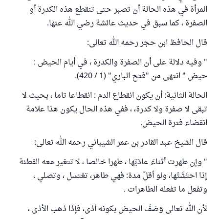
المرأة في هذه الحالة أن تصبر حتى تنقطع هذه الكدرة أو
الصفرة ، كما سبق في حديث عائشة رضي الله عنها.
قال الحافظ ابن حجر رحمه الله تعالى:
" وفيه دلالة على أن الصفرة والكدرة ، في أيام الحيض :
حيض " انتهى من "فتح الباري" (1 / 420).
الحالة الثانية: أن يكون انقطاع الدم : انقطاعا تاما ، بحيث لا
تبقى لا صفرة ولا كدرة، ، ففي هذه الحال يكون هذا علامة
انقضاء فترة الحيض.
قال الشيخ عبد القادر بن عمر الشيباني رحمه الله تعالى:
" وإن طهرت أثناءَ عادَتِها ، طهرا خالصا ، لا تتغير معه القطنة
إذا احتَشَتْها، ولو أقلّ مدة: فهي طاهر، تغتسل ، وتصلي ،
وتفعل ما تفعله الطاهرات .
لأن الله تعالى وَصَفَ الحيض بكونه أذى، فإذا ذهب الأذى ،