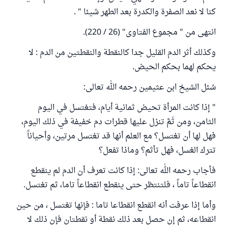
كنا لا نعد الصفرة والكدرة بعد الطهر شيئا " .
انتهى من " مجموع الفتاوى" (26 / 220).
وكذلك أثر الدم القليل جدا كالنقطة والنقطتين من الدم : لا
يحكم لهما بحكم الحيض.
سُئل الشيخ ابن عثيمين رحمه الله تعالى:
" إذا كانت المرأة تحيض ثمانية أيام، فتغتسل في اليوم
الثامن، ومن ثَمَّ تنزل عليها قطرات دم خفيفة في ذلك اليوم،
فهل لها أن تغتسل؟ مع العلم أنها قد تغتسل مرتين، وأحياناً
تترك الغسل، فهل تأثم؟ وماذا تفعل؟
فأجاب رحمه الله تعالى: إذا كانت تعرف أن الدم لم ينقطع
انقطاعاً تاماً ، فلتنتظر حتى ينقطع انقطاعاً تاما، ثم تغتسل.
وأما إذا عرفت أنه انقطع انقطاعا تاما : فإنها تغتسل ، من حين
انقطاعه، ثم إن حصل بعد ذلك نقطة أو نقطتان فإن ذلك لا