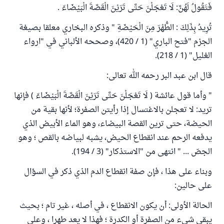
فَتَقُولُ لَهُنَّ: لَا تَعْجَلْنَ حَتَّى تَرَيْنَ الْقَصَّةَ الْبَيْضَاءَ .
تُرِيدُ بِذَلِكَ : الطُّهْرَ مِنَ الْحَيْضَةِ " وذكره البخاري معلقا بصيغة
الجزم "فتح الباري" (1 / 420)، وصححه الألباني في "ارواء
الغليل" (1 / 218).
قال ابن عبد البر رحمه الله تعالى:
" وأما قول عائشة ( لَا تَعْجَلْنَ حَتَّى تَرَيْنَ الْقَصَّةَ الْبَيْضَاءَ ) فإنها
تريد: لا تعجلن بالاغتسال إذا رأيتن الصفرة؛ لأنها بقية من
الحيضة، حتى ترين القصة البيضاء، وهو الماء الأبيض الذي
يدفعه الرحم عند انقطاع الحيض، يشبه لبياضه بالقص ؛ وهو
الجصّ ... " انتهى من "الاستذكار" (3 / 194).
وبناء على هذا ، فإن صفة انقطاع الدم الذي ذكر في السؤال
على حالين:
الحالة الأولى: أن يكون الانقطاع ، في أصله ، غير تام ؛ بحيث
يبقى شيء من الصفرة أو الكدرة ؛ فهذا لا يعد طهرا ، وعلى