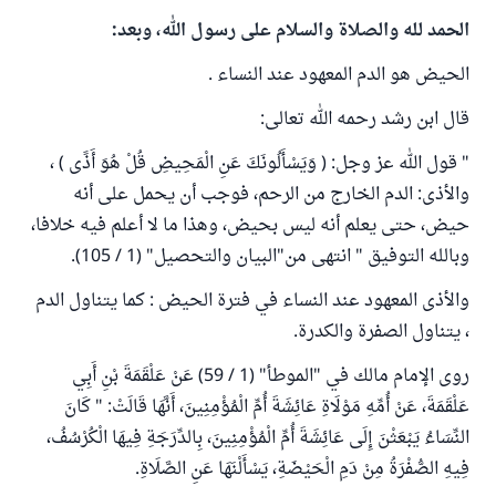
الحمد لله والصلاة والسلام على رسول الله، وبعد:
الحيض هو الدم المعهود عند النساء .
قال ابن رشد رحمه الله تعالى:
" قول الله عز وجل: ( وَيَسْأَلُونَكَ عَنِ الْمَحِيضِ قُلْ هُوَ أَذًى ) ،
والأذى: الدم الخارج من الرحم، فوجب أن يحمل على أنه
حيض، حتى يعلم أنه ليس بحيض، وهذا ما لا أعلم فيه خلافا،
وبالله التوفيق " انتهى من"البيان والتحصيل" (1 / 105).
والأذى المعهود عند النساء في فترة الحيض : كما يتناول الدم
، يتناول الصفرة والكدرة.
روى الإمام مالك في "الموطأ" (1 / 59) عَنْ عَلْقَمَةَ بْنِ أَبِي
عَلْقَمَةَ، عَنْ أُمِّهِ مَوْلَاةِ عَائِشَةَ أُمِّ الْمُؤْمِنِينَ، أَنَّهَا قَالَتْ: " كَانَ
النِّسَاءُ يَبْعَثْنَ إِلَى عَائِشَةَ أُمِّ الْمُؤْمِنِينَ، بِالدِّرَجَةِ فِيهَا الْكُرْسُفُ،
فِيهِ الصُّفْرَةُ مِنْ دَمِ الْحَيْضَةِ، يَسْأَلْنَهَا عَنِ الصَّلَاةِ.