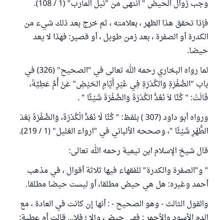
وجب زوال الحيض " انتهى من "نيل المآرب" (1 / 108).
فإذا تحقق هذا الظهر ، بعلامته ، ثم خرج بعد ذلك شيء من
الكدرة أو الصفرة ، بعد زمن طويل ، أو قصير: فهذا لا يعد
حيضا.
لما رواه البخاري رحمه الله تعالى في "الصحيح" (326) في
باب "الصُّفْرَةِ وَالكُدْرَةِ فِي غَيْرِ أَيَّامِ الحَيْضِ" عَنْ أُمِّ عَطِيَّةَ،
قَالَتْ: " كُنَّا لاَ نَعُدُّ الكُدْرَةَ وَالصُّفْرَةَ شَيْئًا " .
ورواه أبو داود (307 ) بلفظ: " كُنَّا لَا نَعُدُّ الْكُدْرَةَ، وَالصُّفْرَةَ بَعْدَ
الطُّهْرِ شَيْئًا "، وصححه الألباني في "ارواء الغليل" (1 / 219).
قال شيخ الإسلام ابن تيمية رحمه الله تعالى:
" و"الصفرة والكدرة" للفقهاء فيها ثلاثة أقوال ، في مذهب
أحمد وغيره: هل هي حيض مطلقا، أو ليست حيضا مطلقا.
والقول الثالث - وهو الصحيح - : أنها إن كانت في العادة ، مع
الدم الأسود والأحمر : فهي حيض، وإلا ؛ فلا... قالت أم عطية: