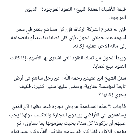
قيمة الأشياء المعدة للبيع+ النقود الموجودة+ الديون
المرجوة.
فإن لم تخرج الشركة الزكاة، فإن كل مساهم ينظر في سعر
أسهمه عند حولان الحول، فإن كان نصابا بنفسه، أو بانضمامه
إلى ماله الآخر، فعليه زكاته.
ويبدأ الحول من تملك النقود التي اشترى بها الأسهم، إذا كانت
النقود تبلغ نصابا.
سئل الشيخ ابن عثيمن رحمه الله : عن رجل ساهم في أرض
تابعة لمؤسسة عقارية، ومضى عليها سنين كثيرة، فكيف
يجري زكاتها ؟
فأجاب :" هذه المساهمة عروض تجارة فيما يظهر؛ لأن الذين
يساهمون في الأراضي يريدون التجارة والتكسب ، ولهذا يجب
عليهم أن يزكوها كل سنة، بحيث يقوّمونها بما تساوي ، ثم
يؤدون الزكاة ، فإذا كان قد ساهم بثلاثين ألفاً، وكان عند تمام