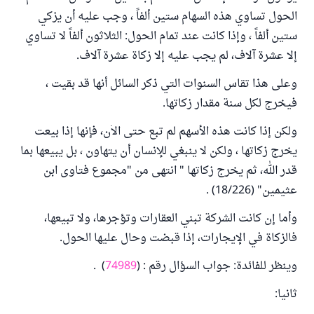
الحول تساوي هذه السهام ستين ألفاً ، وجب عليه أن يزكي
ستين ألفاً ، وإذا كانت عند تمام الحول: الثلاثون ألفاً لا تساوي
إلا عشرة آلاف، لم يجب عليه إلا زكاة عشرة آلاف.
وعلى هذا تقاس السنوات التي ذكر السائل أنها قد بقيت ،
فيخرج لكل سنة مقدار زكاتها.
ولكن إذا كانت هذه الأسهم لم تبع حتى الاۤن، فإنها إذا بيعت
يخرج زكاتها ، ولكن لا ينبغي للإنسان أن يتهاون ، بل يبيعها بما
قدر الله، ثم يخرج زكاتها " انتهى من "مجموع فتاوى ابن
عثيمين" (18/226) .
وأما إن كانت الشركة تبني العقارات وتؤجرها، ولا تبيعها،
فالزكاة في الإيجارات، إذا قبضت وحال عليها الحول.
وينظر للفائدة: جواب السؤال رقم : (
74989
) .
ثانيا: