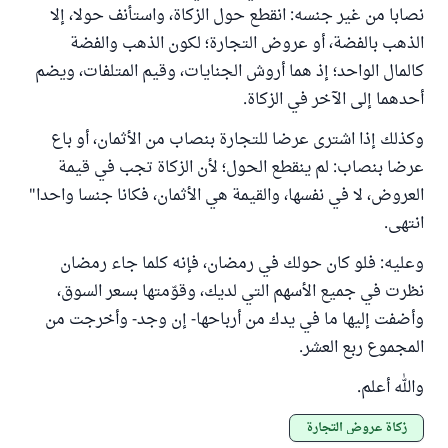
نصابا من غير جنسه: انقطع حول الزكاة، واستأنف حولا، إلا
الذهب بالفضة، أو عروض التجارة؛ لكون الذهب والفضة
كالمال الواحد؛ إذ هما أروش الجنايات، وقيم المتلفات، ويضم
أحدهما إلى الآخر في الزكاة.
وكذلك إذا اشترى عرضا للتجارة بنصاب من الأثمان، أو باع
عرضا بنصاب: لم ينقطع الحول؛ لأن الزكاة تجب في قيمة
العروض، لا في نفسها، والقيمة هي الأثمان، فكانا جنسا واحدا"
انتهى.
وعليه: فلو كان حولك في رمضان، فإنه كلما جاء رمضان
نظرت في جميع الأسهم التي لديك، وقوّمتها بسعر السوق،
وأضفت إليها ما في يدك من أرباحها- إن وجد- وأخرجت من
المجموع ربع العشر.
والله أعلم.
زكاة عروض التجارة