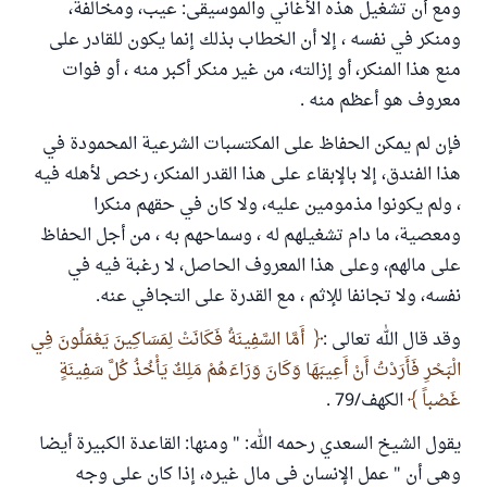
ومع أن تشغيل هذه الأغاني والموسيقى: عيب، ومخالفة،
ومنكر في نفسه ، إلا أن الخطاب بذلك إنما يكون للقادر على
منع هذا المنكر، أو إزالته، من غير منكر أكبر منه ، أو فوات
معروف هو أعظم منه .
فإن لم يمكن الحفاظ على المكتسبات الشرعية المحمودة في
هذا الفندق، إلا بالإبقاء على هذا القدر المنكر، رخص لأهله فيه
، ولم يكونوا مذمومين عليه، ولا كان في حقهم منكرا
ومعصية، ما دام تشغيلهم له ، وسماحهم به ، من أجل الحفاظ
على مالهم، وعلى هذا المعروف الحاصل، لا رغبة فيه في
نفسه، ولا تجانفا للإثم ، مع القدرة على التجافي عنه.
وقد قال الله تعالى :
أَمَّا السَّفِينَةُ فَكَانَتْ لِمَسَاكِينَ يَعْمَلُونَ فِي
الْبَحْرِ فَأَرَدْتُ أَنْ أَعِيبَهَا وَكَانَ وَرَاءَهُمْ مَلِكٌ يَأْخُذُ كُلَّ سَفِينَةٍ
غَصْباً
الكهف/79 .
يقول الشيخ السعدي رحمه الله: " ومنها: القاعدة الكبيرة أيضا
وهي أن " عمل الإنسان في مال غيره، إذا كان على وجه