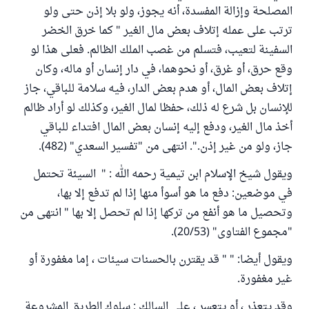
المصلحة وإزالة المفسدة، أنه يجوز، ولو بلا إذن حتى ولو
ترتب على عمله إتلاف بعض مال الغير " كما خرق الخضر
السفينة لتعيب، فتسلم من غصب الملك الظالم. فعلى هذا لو
وقع حرق، أو غرق، أو نحوهما، في دار إنسان أو ماله، وكان
إتلاف بعض المال، أو هدم بعض الدار، فيه سلامة للباقي، جاز
للإنسان بل شرع له ذلك، حفظا لمال الغير، وكذلك لو أراد ظالم
أخذ مال الغير، ودفع إليه إنسان بعض المال افتداء للباقي
جاز، ولو من غير إذن.". انتهى من "تفسير السعدي" (482).
ويقول شيخ الإسلام ابن تيمية رحمه الله : " السيئة تحتمل
في موضعين: دفع ما هو أسوأ منها إذا لم تدفع إلا بها،
وتحصيل ما هو أنفع من تركها إذا لم تحصل إلا بها " انتهى من
"مجموع الفتاوى" (20/53).
ويقول أيضا: " " قد يقترن بالحسنات سيئات ، إما مغفورة أو
غير مغفورة.
وقد يتعذر ، أو يتعسر ، على السالك : سلوك الطريق المشروعة