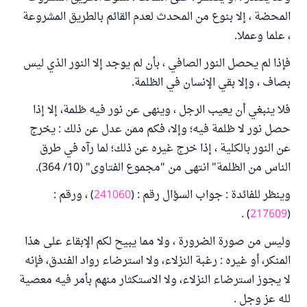
المحضة ، إلا بنوع من المحدث لعدم القائم بالطريق المشروعة
، علما وعملا.
فإذا لم يحصل النور الصافي ، بأن لم يوجد إلا النور الذي ليس
بصاف ، وإلا بقي الإنسان في الظلمة.
فلا ينبغي أن يعيب الرجل ، وينهى عن نور فيه ظلمة، إلا إذا
حصل نور لا ظلمة فيه؛ وإلا، فكم ممن عدل عن ذلك : يخرج
عن النور بالكلية ، إذا خرج غيره عن ذلك؛ لما رآه في طرق
الناس من الظلمة" انتهى من "مجموع الفتاوى" (10/ 364).
وينظر للفائدة : جواب السؤال رقم : (
241060
) ، ورقم :
) .
217609
(
وليس من صورة الضرورة ، ولا مما يبيح لكم الإبقاء على هذا
المنكر، أو غيره : رغبة النزلاء، ولا استرضاء رواد الفندق، فإنه
لا يجوز استرضاء النزلاء، ولا الاستكثار منهم بأمر فيه معصية
لله عز وجل .