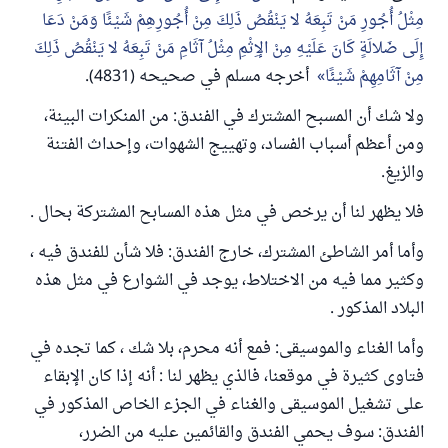
مِثْلُ أُجُورِ مَنْ تَبِعَهُ لا يَنْقُصُ ذَلِكَ مِنْ أُجُورِهِمْ شَيْئًا وَمَنْ دَعَا
إِلَى ضَلالَةٍ كَانَ عَلَيْهِ مِنْ الإِثْمِ مِثْلُ آثَامِ مَنْ تَبِعَهُ لا يَنْقُصُ ذَلِكَ
مِنْ آثَامِهِمْ شَيْئًا
أخرجه مسلم في صحيحه (4831).
ولا شك أن المسبح المشترك في الفندق: من المنكرات البينة،
ومن أعظم أسباب الفساد، وتهييج الشهوات، وإحداث الفتنة
والزيغ.
فلا يظهر لنا أن يرخص في مثل هذه المسابح المشتركة بحال .
وأما أمر الشاطئ المشترك، خارج الفندق: فلا شأن للفندق فيه ،
وكثير مما فيه من الاختلاط، يوجد في الشوارع في مثل هذه
البلاد المذكور .
وأما الغناء والموسيقى: فمع أنه محرم، بلا شك ، كما تجده في
فتاوى كثيرة في موقعنا، فالذي يظهر لنا : أنه إذا كان الإبقاء
على تشغيل الموسيقى والغناء في الجزء الخاص المذكور في
الفندق: سوف يحمي الفندق والقائمين عليه من الضرر،