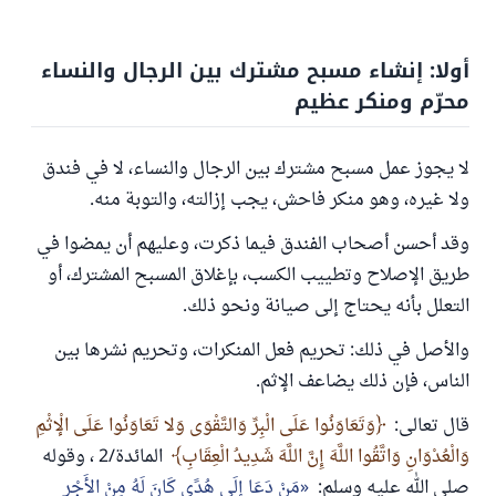
أولا: إنشاء مسبح مشترك بين الرجال والنساء
محرّم ومنكر عظيم
لا يجوز عمل مسبح مشترك بين الرجال والنساء، لا في فندق
ولا غيره، وهو منكر فاحش، يجب إزالته، والتوبة منه.
وقد أحسن أصحاب الفندق فيما ذكرت، وعليهم أن يمضوا في
طريق الإصلاح وتطييب الكسب، بإغلاق المسبح المشترك، أو
التعلل بأنه يحتاج إلى صيانة ونحو ذلك.
والأصل في ذلك: تحريم فعل المنكرات، وتحريم نشرها بين
الناس، فإن ذلك يضاعف الإثم.
قال تعالى:
وَتَعَاوَنُوا عَلَى الْبِرِّ وَالتَّقْوَى وَلا تَعَاوَنُوا عَلَى الْإثْمِ
وَالْعُدْوَانِ وَاتَّقُوا اللَّهَ إِنَّ اللَّهَ شَدِيدُ الْعِقَابِ
المائدة/2 ، وقوله
صلى الله عليه وسلم:
مَنْ دَعَا إِلَى هُدًى كَانَ لَهُ مِنْ الأَجْرِ