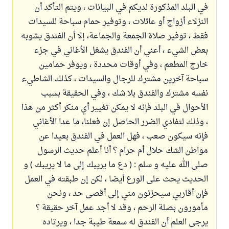
في البلد المذكورة لديكم في البيانات ، ويتم التأكد أن
النزلاء أزواج أو عائلات ، وتوفير حمام سباحة للسيدات
فقط ، توفير صلاة الجمعة والجماعة، إلا أن الفندق يشوبه
بعض الشيء ، أعني أن الفندق يشغل الأغاني في جزء
خارج المطعم ، وفي أوقات محددة ، ويوفر حمامين
سباحة آخرين مشترك للرجال والسيدات ، كذلك الشاطيء
نفسه مشترك والفندق بلا شك ، وفي الحقيقة بسبب
الأحوال في البلد فإنه لا يمكن تغيير أي منكر أكثر من هذا
، وذلك لتفادي الضرر الحاصل إن فعلنا، ما عدا الأغاني
فإنه سيكون صعب ، فهل العمل في الفندق بعيدا عن
مواطن الشك حلال أم حرام ؟ أنا أعلم حديث الرسول
صلى الله عليه و سلم : ( دع ما يريبك إلى ما لا يريبك ) و
الحديث يحث على الورع أيضا ، لكن إن طبقته في العمل
فإن أقاربي سيحزنون مني إلى أقصى حد ، ونحن
مأمورون بصلة الرحم ، وقد لا أجد عمل آخر حقيقة ؟
يرجى العلم أن الفندق له سمعة طيبة جدا ، ويرتاده