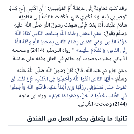
وقد كَتَبَ مُعَاوِيَةُ إِلَى عَائِشَةَ أُمِّ المُؤْمِنِينَ: " أَنِ اكْتُبِي إِلَيَّ كِتَابًا
تُوصِينِي فِيهِ، وَلَا تُكْثِرِي عَلَيَّ، فَكَتَبَتْ عَائِشَةُ إِلَى مُعَاوِيَةَ:
سَلَامٌ عَلَيْكَ. أَمَّا بَعْدُ: فَإِنِّي سَمِعْتُ رَسُولَ اللَّهِ صَلَّى اللَّهُ عَلَيْهِ
وَسَلَّمَ يَقُولُ:
مَنِ التَمَسَ رِضَاءَ اللَّهِ بِسَخَطِ النَّاسِ كَفَاهُ اللَّهُ
مُؤْنَةَ النَّاسِ، وَمَنِ التَمَسَ رِضَاءَ النَّاسِ بِسَخَطِ اللَّهِ وَكَلَهُ اللَّهُ
إِلَى النَّاسِ، وَالسَّلَامُ عَلَيْكَ
" رواه الترمذي (2414) وصححه
الألباني وغيره، وصوب أبو حاتم في العلل وقفه على عائشة.
وعَنْ جَابِرِ بْنِ عَبْدِ اللَّهِ، قَالَ: قَالَ رَسُولُ اللَّهِ صَلَّى اللهُ عَلَيْهِ
وَسَلَّمَ:
أَيُّهَا النَّاسُ اتَّقُوا اللَّهَ وَأَجْمِلُوا فِي الطَّلَبِ، فَإِنَّ نَفْسًا لَنْ
تَمُوتَ حَتَّى تَسْتَوْفِيَ رِزْقَهَا وَإِنْ أَبْطَأَ عَنْهَا، فَاتَّقُوا اللَّهَ وَأَجْمِلُوا
فِي الطَّلَبِ، خُذُوا مَا حَلَّ، وَدَعُوا مَا حَرُمَ
وراه ابن ماجه
(2144) وصححه الألباني.
ثانيا: ما يتعلق بحكم العمل في الفندق