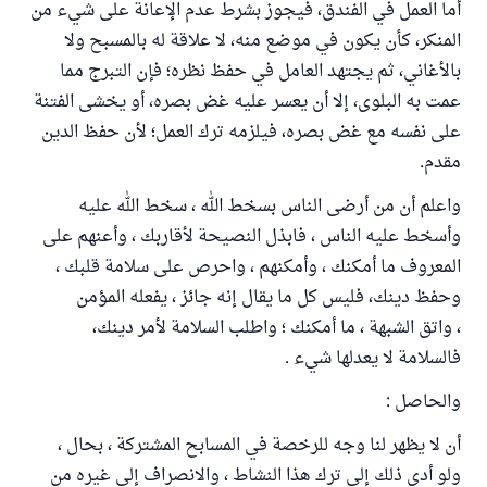
أما العمل في الفندق، فيجوز بشرط عدم الإعانة على شيء من
المنكر، كأن يكون في موضع منه، لا علاقة له بالمسبح ولا
بالأغاني، ثم يجتهد العامل في حفظ نظره؛ فإن التبرج مما
عمت به البلوى، إلا أن يعسر عليه غض بصره، أو يخشى الفتنة
على نفسه مع غض بصره، فيلزمه ترك العمل؛ لأن حفظ الدين
مقدم.
واعلم أن من أرضى الناس بسخط الله ، سخط الله عليه
وأسخط عليه الناس ، فابذل النصيحة لأقاربك ، وأعنهم على
المعروف ما أمكنك ، وأمكنهم ، واحرص على سلامة قلبك ،
وحفظ دينك، فليس كل ما يقال إنه جائز ، يفعله المؤمن
، واتق الشبهة ، ما أمكنك ؛ واطلب السلامة لأمر دينك،
فالسلامة لا يعدلها شيء .
والحاصل :
أن لا يظهر لنا وجه للرخصة في المسابح المشتركة ، بحال ،
ولو أدى ذلك إلى ترك هذا النشاط ، والانصراف إلى غيره من