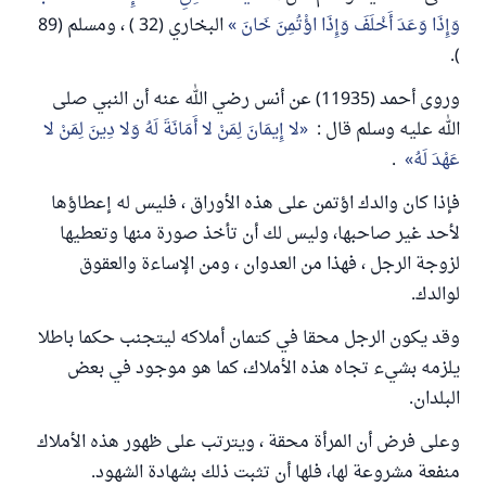
وَإِذَا وَعَدَ أَخْلَفَ وَإِذَا اؤْتُمِنَ خَانَ
البخاري (32 ) ، ومسلم (89
).
وروى أحمد (11935) عن أنس رضي الله عنه أن النبي صلى
الله عليه وسلم قال :
لا إِيمَانَ لِمَنْ لا أَمَانَةَ لَهُ وَلا دِينَ لِمَنْ لا
عَهْدَ لَهُ
.
فإذا كان والدك اؤتمن على هذه الأوراق ، فليس له إعطاؤها
لأحد غير صاحبها، وليس لك أن تأخذ صورة منها وتعطيها
لزوجة الرجل ، فهذا من العدوان ، ومن الإساءة والعقوق
لوالدك.
وقد يكون الرجل محقا في كتمان أملاكه ليتجنب حكما باطلا
يلزمه بشيء تجاه هذه الأملاك، كما هو موجود في بعض
البلدان.
وعلى فرض أن المرأة محقة ، ويترتب على ظهور هذه الأملاك
منفعة مشروعة لها، فلها أن تثبت ذلك بشهادة الشهود.