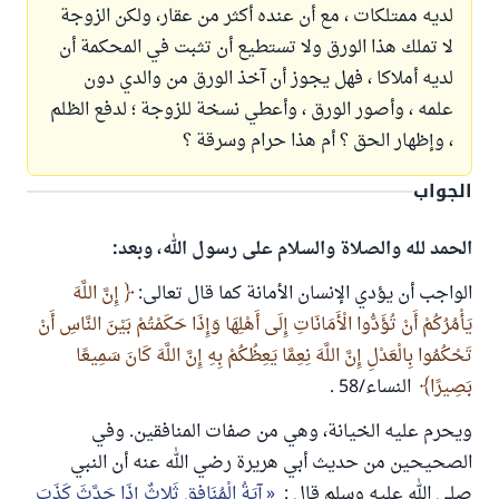
لديه ممتلكات ، مع أن عنده أكثر من عقار، ولكن الزوجة
لا تملك هذا الورق ولا تستطيع أن تثبت في المحكمة أن
لديه أملاكا ، فهل يجوز أن آخذ الورق من والدي دون
علمه ، وأصور الورق ، وأعطي نسخة للزوجة ؛ لدفع الظلم
، وإظهار الحق ؟ أم هذا حرام وسرقة ؟
الجواب
الحمد لله والصلاة والسلام على رسول الله، وبعد:
الواجب أن يؤدي الإنسان الأمانة كما قال تعالى:
إِنَّ اللَّهَ
يَأْمُرُكُمْ أَنْ تُؤَدُّوا الْأَمَانَاتِ إِلَى أَهْلِهَا وَإِذَا حَكَمْتُمْ بَيْنَ النَّاسِ أَنْ
تَحْكُمُوا بِالْعَدْلِ إِنَّ اللَّهَ نِعِمَّا يَعِظُكُمْ بِهِ إِنَّ اللَّهَ كَانَ سَمِيعًا
بَصِيرًا
النساء/58 .
ويحرم عليه الخيانة، وهي من صفات المنافقين. وفي
الصحيحين من حديث أبي هريرة رضي الله عنه أن النبي
صلى الله عليه وسلم قال :
آيَةُ الْمُنَافِقِ ثَلاثٌ إِذَا حَدَّثَ كَذَبَ