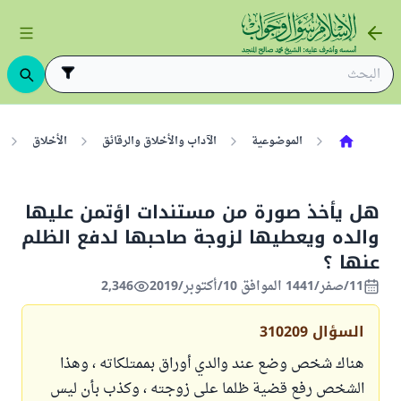
الموضوعية
الآداب والأخلاق والرقائق
الأخلاق
هل يأخذ صورة من مستندات اؤتمن عليها
والده ويعطيها لزوجة صاحبها لدفع الظلم
عنها ؟
11/صفر/1441 الموافق 10/أكتوبر/2019
2,346
السؤال
310209
هناك شخص وضع عند والدي أوراق بممتلكاته ، وهذا
الشخص رفع قضية ظلما على زوجته ، وكذب بأن ليس