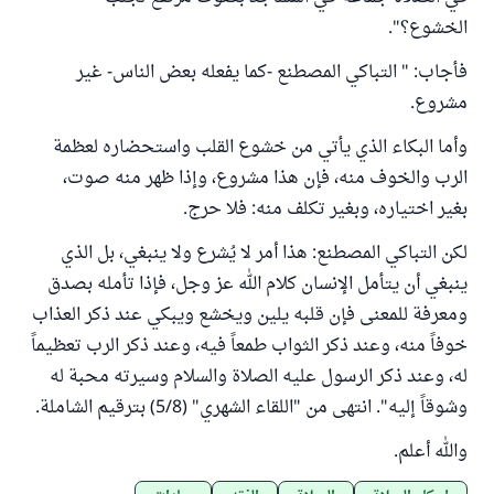
الخشوع؟".
فأجاب: " ‌التباكي المصطنع -كما يفعله بعض الناس- غير
مشروع.
وأما البكاء الذي يأتي من خشوع القلب واستحضاره لعظمة
الرب والخوف منه، فإن هذا مشروع، وإذا ظهر منه صوت،
بغير اختياره، وبغير تكلف منه: فلا حرج.
لكن ‌التباكي المصطنع: هذا أمر لا يُشرع ولا ينبغي، بل الذي
ينبغي أن يتأمل الإنسان كلام الله عز وجل، فإذا تأمله بصدق
ومعرفة للمعنى فإن قلبه يلين ويخشع ويبكي عند ذكر العذاب
خوفاً منه، وعند ذكر الثواب طمعاً فيه، وعند ذكر الرب تعظيماً
له، وعند ذكر الرسول عليه الصلاة والسلام وسيرته محبة له
وشوقاً إليه". انتهى من "اللقاء الشهري" (5/8) بترقيم الشاملة.
والله أعلم.