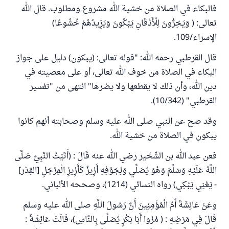
فالبكاء في الصلاة من خشية الله مشروع ومطلوب. قال الله
تعالى: ( وَيَخِرُّونَ ‌لِلْأَذْقَانِ يَبْكُونَ وَيَزِيدُهُمْ خُشُوعًا)
الإسراء/109.
قال القرطبي رحمه الله: "قوله تعالى: (يبكون) دليل على جواز
البكاء في الصلاة من خوف الله تعالى، أو على معصيته في
دين الله، وأن ذلك لا يقطعها ولا يضرها" انتهى من "تفسير
القرطبي" (10/342).
وقد صح عن النبي صلى الله عليه وسلم وصحابته أنهم كانوا
يبكون في الصلاة من خشية الله.
فعن عبد الله بن الشّخّير رضي الله عنه قَالَ : (أَتَيْتُ النَّبِيَّ صَلَّى
اللَّهُ عَلَيْهِ وَسَلَّمَ وَهُوَ يُصَلِّي وَلِجَوْفِهِ أَزِيزٌ كَأَزِيزِ الْمِرْجَلِ [القِدْر]
- يَعْنِي يَبْكِي) رواه النسائي (1214)، وصححه الألباني.
وعَنْ عَائِشَةَ أُمِّ الْمُؤْمِنِينَ أَنَّ رَسُولَ اللَّهِ صلى الله عليه وسلم
قَالَ فِي مَرَضِهِ : ( مُرُوا أَبَا بَكْرٍ يُصَلِّى بِالنَّاسِ)، قَالَتْ عَائِشَةُ :