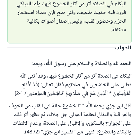
البكاء في الصلاة أثر من آثار الخشوع فيها، وأما التباكي
فورد فيه حديث ضعيف، ولئن صح فإن معناه استشعار
الحزن وحضور القلب، وليس إصدار أصوات بكائية
متكلفة.
الجواب
الحمد لله والصلاة والسلام على رسول الله، وبعد:
البكاء في الصلاة أثر من آثار الخشوع فيها، وقد أثنى الله
تعالى على الخاشعين في صلاتهم فقال تعالى: (قَدْ أَفْلَحَ
الْمُؤْمِنُونَ * الَّذِينَ هُمْ فِي صَلَاتِهِمْ ‌خَاشِعُونَ)المؤمنون/ 1-2].
قال ابن جزي رحمه الله:" "الخشوع حالة في القلب من الخوف
والمراقبة والتذلل لعظمة المولى جل جلاله، ثم يظهر أثر ذلك
على الجوارح بالسكون، والإقبال على الصلاة، وعدم الالتفات
والبكاء والتضرع: انتهى من "تفسير ابن جزي" (2/ 48).