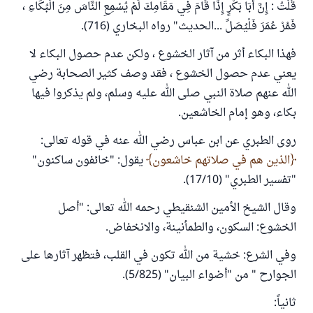
قُلْتُ : إِنَّ أَبَا بَكْرٍ إِذَا قَامَ فِي مَقَامِكَ لَمْ يُسْمِعِ النَّاسَ مِنَ الْبُكَاءِ ،
فَمُرْ عُمَرَ فَلْيُصَلِّ ...الحديث" رواه البخاري (716).
فهذا البكاء أثر من آثار الخشوع ، ولكن عدم حصول البكاء لا
يعني عدم حصول الخشوع ، فقد وصف كثير الصحابة رضي
الله عنهم صلاة النبي صلى الله عليه وسلم، ولم يذكروا فيها
بكاء، وهو إمام الخاشعين.
روى الطبري عن ابن عباس رضي الله عنه في قوله تعالى:
الذين هم في صلاتهم خاشعون
يقول: "‌خائفون ‌ساكنون"
"تفسير الطبري" (17/10).
وقال الشيخ الأمين الشنقيطي رحمه الله تعالى: "أصل
‌الخشوع: ‌السكون، والطمأنينة، والانخفاض.
وفي الشرع: خشية من الله تكون في القلب، فتظهر آثارها على
الجوارح " من "أضواء البيان" (5/825).
ثانياً: