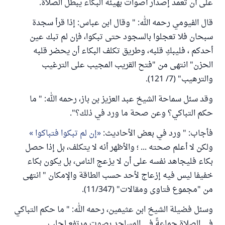
على أن تعمد إصدار أصوات بهيئة البكاء يبطل الصلاة.
قال الفيومي رحمه الله: " وقال ابن عباس: إذا قرأ سجدة
سبحان فلا تعجلوا بالسجود حتى تبكوا، فإن لم تبك عين
أحدكم ، فليبكِ قلبه، وطريق تكلف البكاء أن يحضر قلبه
الحزن" انتهى من "فتح القريب المجيب على الترغيب
والترهيب" (7/ 121).
وقد سئل سماحة الشيخ عبد العزيز بن باز، رحمه الله: " ما
حكم ‌التباكي؟ وعن صحة ما ورد في ذلك؟".
فأجاب: " ورد في بعض الأحاديث:
إن لم تبكوا فتباكوا
ولكن لا أعلم صحته ... ؛ والأظهر أنه لا يتكلف، بل إذا حصل
بكاء فليجاهد نفسه على أن لا يزعج الناس، بل يكون بكاء
خفيفا ليس فيه إزعاج لأحد حسب الطاقة والإمكان " انتهى
من "مجموع فتاوى ومقالات" (11/347).
وسئل فضيلة الشيخ ابن عثيمين، رحمه الله: " ما حكم ‌التباكي
في ‌الصلاة جماعةً في المساجد بصوت مرتفع لجلب