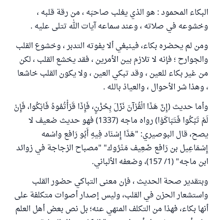
البكاء المحمود : هو الذي يغلب صاحبَه ، من رقة قلبه ،
وخشوعه في صلاته ، وعند سماعه آيات الله تتلى عليه .
ومن لم يحضره بكاء، فينبغي ألا يفوته التدبر ، وخشوع القلب
والجوارح ؛ فإنه لا تلازم بين الأمرين ، فقد يخشع القلب ، لكن
من غير بكاء للعين ، وقد تبكي العين ، ولا يكون القلب خاشعا
، وهذا شر الأحوال ، والعياذ بالله .
وأما حديث (إِنَّ هَذَا الْقُرْآنَ نَزَلَ بِحُزْنٍ، فَإِذَا قَرَأْتُمُوهُ فَابْكُوا، فَإِنْ
لَمْ ‌تَبْكُوا ‌فَتَبَاكَوْا) رواه ماجه (1337) فهو حديث ضعيف لا
يصح، قال البوصيري: "‌هَذَا ‌إِسْنَاد ‌فِيهِ ‌أَبُو ‌رَافع واسْمه
إِسْمَاعِيل بن رَافع ضَعِيف مَتْرُوك" "مصباح الزجاجة في زوائد
ابن ماجه" (1/ 157)، وضعفه الألباني.
وبتقدير صحة الحديث ، فإن معنى التباكي حضور القلب
واستشعار الحزن في القلب، وليس إصدار أصوات متكلفة على
أنها بكاء، فهذا من التكلف المنهي عنه؛ بل نص بعض أهل العلم