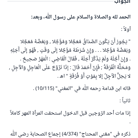
الجواب
الحمد لله والصلاة والسلام على رسول الله، وبعد:
أولاً :
" يَجُوز أَنْ يَكُونَ الصَّدَاقُ مُعَجَّلا وَمُؤَجَّلا , وَبَعْضُهُ مُعَجَّلا
وَبَعْضُهُ مُؤَجَّلا . . . وَإِنْ شَرَطَهُ مُؤَجَّلا إلَى وَقْتٍ , فَهُوَ إلَى أَجَلِهِ
. وَإِنْ أَجَّلَهُ وَلَمْ يَذْكُرْ أَجَلَهُ , فَقَالَ الْقَاضِي : الْمَهْرُ صَحِيحٌ .
وَمَحَلُّهُ الْفُرْقَةُ ; فَإِنَّ أَحْمَدَ قَالَ : إذَا تَزَوَّجَ عَلَى الْعَاجِلِ وَالآجِلِ ,
لا يَحِلُّ الآجِلُ إلا بِمَوْتٍ أَوْ فُرْقَةٍ " اهـ .
قاله ابن قدامة رحمه الله في "المغني" (10/115) .
ثانياً :
إذا مات أحد الزوجين قبل الدخول استحقت المرأة المهر كاملاً
.
ذكره في "مغني المحتاج" (4/374) إجماع الصحابة رضي الله