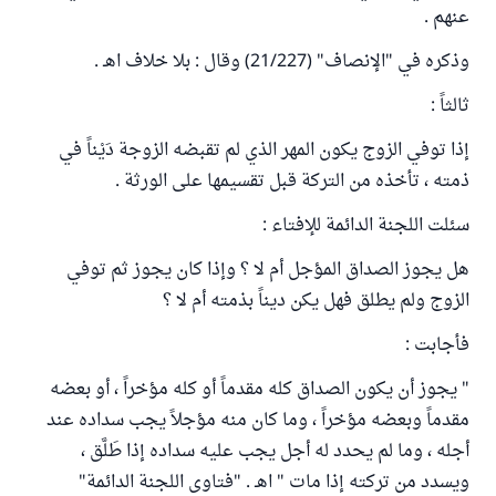
عنهم .
وذكره في "الإنصاف" (21/227) وقال : بلا خلاف اهـ .
ثالثاً :
إذا توفي الزوج يكون المهر الذي لم تقبضه الزوجة دَيْناً في
ذمته ، تأخذه من التركة قبل تقسيمها على الورثة .
سئلت اللجنة الدائمة للإفتاء :
هل يجوز الصداق المؤجل أم لا ؟ وإذا كان يجوز ثم توفي
الزوج ولم يطلق فهل يكن ديناً بذمته أم لا ؟
فأجابت :
" يجوز أن يكون الصداق كله مقدماً أو كله مؤخراً ، أو بعضه
مقدماً وبعضه مؤخراً ، وما كان منه مؤجلاً يجب سداده عند
أجله ، وما لم يحدد له أجل يجب عليه سداده إذا طَلَّق ،
ويسدد من تركته إذا مات " اهـ . "فتاوى اللجنة الدائمة"