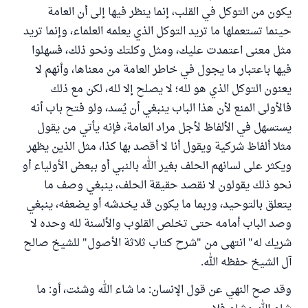
يكون من التوكل في القلب، إنما ينظر فيها إلى أن العامة
حينما تستعملها ما تريد التوكل الذي يعلمه العلماء، وإنما تريد
مثل معنى اعتمدت عليك، ومثل وكلتك ونحو ذلك، فسهلوا
فيها باعتبار ما يجول في خاطر العامة من معناها، وأنهم لا
يعنون التوكل الذي هو لله؛ لا يصلح إلا لله، لكن مع ذلك
فالأولى المنع لأن هذا الباب ينبغي أن يُسد، ولو فتح باب أنه
يستسهل في الألفاظ لأجل مراد العامة، فإنه يأتي من يقول
مثلا ألفاظ شركية ويقول أنا لا أقصد بها كذا، مثل الذين يظهر
ويكثر على لسانهم الحلف بغير الله بالنبي أو ببعض الأولياء أو
نحو ذلك يقولون لا نقصد حقيقة الحلف، ينبغي وصف ما
يتعلق بالتوحيد، وربما ما يكون قد يخدشه أو يضعفه، ينبغي
وصد الباب أمامه حتى تخلص القلوب والألسنة لله وحده لا
شريك له" انتهى من "شرح كتاب ثلاثة الأصول" للشيخ صالح
آل الشيخ حفظه الله.
وقد صح النهي عن قول الإنسان: ما شاء الله وشئت، أو: ما