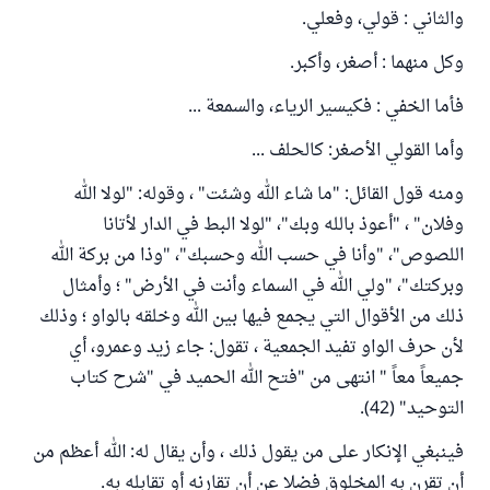
والثاني : قولي، وفعلي.
وكل منهما : أصغر، وأكبر.
فأما الخفي : فكيسير الرياء، والسمعة ...
وأما القولي الأصغر: كالحلف ...
ومنه قول القائل: "ما شاء الله وشئت" ، وقوله: "لولا الله
وفلان" ، "أعوذ بالله وبك"، "لولا البط في الدار لأتانا
اللصوص"، "وأنا في حسب الله وحسبك"، "وذا من بركة الله
وبركتك"، "ولي الله في السماء وأنت في الأرض" ؛ وأمثال
ذلك من الأقوال التي يجمع فيها بين الله وخلقه بالواو ؛ وذلك
لأن حرف الواو تفيد الجمعية ، تقول: جاء زيد وعمرو، أي
جميعاً معاً " انتهى من "فتح الله الحميد في "شرح كتاب
التوحيد" (42).
فينبغي الإنكار على من يقول ذلك ، وأن يقال له: الله أعظم من
أن تقرن به المخلوق فضلا عن أن تقارنه أو تقابله به.