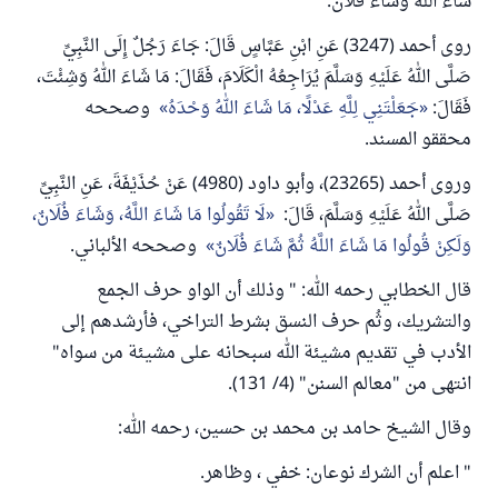
شاء الله وشاء فلان.
روى أحمد (3247) عَنِ ابْنِ عَبَّاسٍ قَالَ: جَاءَ رَجُلٌ إِلَى النَّبِيِّ
صَلَّى اللهُ عَلَيْهِ وَسَلَّمَ يُرَاجِعُهُ الْكَلَامَ، فَقَالَ: مَا شَاءَ اللهُ وَشِئْتَ،
فَقَالَ:
جَعَلْتَنِي لِلَّهِ عَدْلًا، مَا شَاءَ اللهُ وَحْدَهُ
وصححه
محققو المسند.
وروى أحمد (23265)، وأبو داود (4980) عَنْ حُذَيْفَةَ، عَنِ النَّبِيِّ
صَلَّى اللهُ عَلَيْهِ وَسَلَّمَ، قَالَ:
لَا تَقُولُوا مَا شَاءَ اللَّهُ، وَشَاءَ فُلَانٌ،
وَلَكِنْ قُولُوا مَا شَاءَ اللَّهُ ثُمَّ شَاءَ فُلَانٌ
وصححه الألباني.
قال الخطابي رحمه الله: " وذلك أن الواو حرف الجمع
والتشريك، وثُم حرف النسق بشرط التراخي، فأرشدهم إلى
الأدب في تقديم مشيئة الله سبحانه على مشيئة من سواه"
انتهى من "معالم السنن" (4/ 131).
وقال الشيخ حامد بن محمد بن حسين، رحمه الله:
" اعلم أن الشرك نوعان: خفي ، وظاهر.