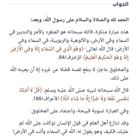
الجواب
الحمد لله والصلاة والسلام على رسول الله، وبعد:
هذه عبارة منكرة، فالله سبحانه هو المنفرد بالأمر والتدبير في
السماء وفي الأرض، والألوهية والربوبية، في السماء وفي
الأرض؛ قال الله تعالى:
وَهُوَ الَّذِي فِي السَّمَاءِ إِلَهٌ وَفِي الْأَرْضِ
إِلَهٌ وَهُوَ الْحَكِيمُ الْعَلِيمُ
الزخرف/84.
والمخلوق عاجز، لا ينفع نفسه فضلا عن غيره إلا أن يعينه الله
على ذلك.
قال الله سبحانه لنبيه صلى الله عليه وسلم:
قُلْ لَا أَمْلِكُ
لِنَفْسِي نَفْعًا وَلَا ضَرًّا إِلَّا مَا شَاءَ اللَّهُ
الأعراف/188.
وفي العبارة تسوية قبيحة، واعتماد على المخلوق.
وقد تنازع أهل العلم في قول الإنسان توكلت على الله ثم
عليك، فكيف وهو يقول له: الله في السماء وأنت في الأرض!