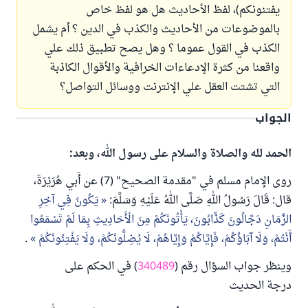
يفتنونكم)، لفظ الأحاديث هل هو لفظ خاص
بالموضوعات من الأحاديث والكذب في الدين ؟ أم يشمل
الكذب في القول عموما ؟ وهل يصح تطبيق ذلك علي
واقعنا من كثرة الإدعاءات الخرافية والأقوال الكاذبة
التي تشتت العقل علي الإنترنت ووسائل التواصل؟
الجواب
الحمد لله والصلاة والسلام على رسول الله، وبعد:
روى الإمام مسلم في "مقدمة الصحيح" (7) عن أَبي هُرَيْرَةَ،
قال: قَالَ رَسُولُ اللهِ صَلَّى اللهُ عَلَيْهِ وَسَلَّمَ:
يَكُونُ فِي آخِرِ
الزَّمَانِ دَجَّالُونَ كَذَّابُونَ، يَأْتُونَكُمْ مِنَ الْأَحَادِيثِ بِمَا لَمْ تَسْمَعُوا
أَنْتُمْ، وَلَا آبَاؤُكُمْ، فَإِيَّاكُمْ وَإِيَّاهُمْ، لَا يُضِلُّونَكُمْ، وَلَا يَفْتِنُونَكُمْ
.
وينظر جواب السؤال رقم (
340489
) في الحكم على
درجة الحديث