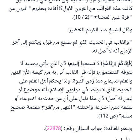
بحفظه، ونشره، ولم يترك سبيلا إلى ضياع شيء منه، فأين
كانت هذه الغرائب من القرون الأول؟! أفاده بعضهم " انتهى من
" قرة عين المحتاج " (2 / 10).
وقال الشيخ عبد الكريم الخضير:
" والغالب في الحديث الذي لم يسمع من قبل، ويكتم إلى آخر
الزمان أنه لا أصل له.
(فَإِيَّاكُمْ وَإِيَّاهُمْ) لا تسمعوا إليهم؛ لأن الذي يأتي بجديد لا
يعرفه المتقدمون؛ فإنّه في الغالب أتى به من كيسه؛ لأنّ الدين
والعلم قديمان منذ زمن النبوة؛ ولذا يحكم أهل العلم على
الحديث الذي لا يوجد في دواوين الإسلام بأنه موضوع أو
ليس له أصل؛ لأن هذا دليل على أن من حدث به اخترعه، أو
سمعه ممن اخترعه واختلقه " انتهى من"شرح مقدمة صحيح
مسلم" (ص 112).
وينظر للفائدة: جواب السؤال رقم : (
22878
).