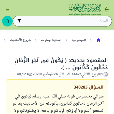
الموضوعية
الحديث وعلومه
شروح الأحاديث
المقصود بحديث: ( يَكُونُ فِي آخِرِ الزَّمَانِ
دَجَّالُونَ كَذَّابُونَ ... ).
09/ربيع الثاني/1442 الموافق 24/نوفمبر/2020
48,123
السؤال
340283
سؤالي بخصوص قوله صلي الله عليه وسلم (يكون في
آخر الزمان دجالون كذابون، يأتونكم من الأحاديث بما لم
تسمعوا أنتم ولا أباؤكم، فإياكم وإياهم، لا يضلونكم، ولا