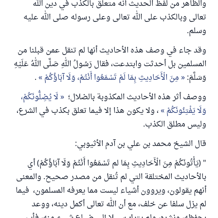
والظاهر من لفظ الحديث أنه متعلق بالكذب في دين الله
تعالى وبالكذب على الله تعالى وعلى رسوله صلى الله عليه
وسلم.
وقد جاء في وصف هذه الأحاديث أنها لم تنقل عمن قبلنا من
المسلمين بل أحدثت وابتدعت، فقال رَسُولُ اللهِ صَلَّى اللهُ عَلَيْهِ
وَسَلَّمَ:
مِنَ الْأَحَادِيثِ بِمَا لَمْ تَسْمَعُوا أَنْتُمْ، وَلَا آبَاؤُكُمْ
.
ووصف أثر هذه الأحاديث المكذوبة بالضلال؛
لَا يُضِلُّونَكُمْ،
وَلَا يَفْتِنُونَكُمْ
، ولا يكون هذا إلا فيما تعلق بكذب في الشرع،
وليس مطلق الكذب.
قال الشيخ محمد بن علي بن آدم الأثيوبي:
" (يَأْتُونَكُمْ مِنَ الْأَحَادِيثِ بِمَا لم تَسْمَعُوا أَنْتُمْ وَلَا آبَاؤُكُمْ) أي
بالأحاديث المختلقة التي لم تُنقل من مصدر صحيح. والمعنى
أنهم يقولون، ويروون أشياء ليست مما يعرفه المسلمون، فيما
لم يزل سلفا عن خلف، مع أن الله تعالى أكمل دينه، ووعد