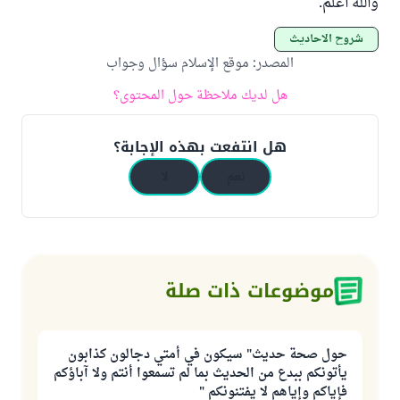
والله أعلم.
شروح الأحاديث
المصدر
:
موقع الإسلام سؤال وجواب
هل لديك ملاحظة حول المحتوى؟
هل انتفعت بهذه الإجابة؟
نعم
لا
موضوعات ذات صلة
حول صحة حديث" سيكون في أمتي دجالون كذابون
يأتونكم ببدع من الحديث بما لم تسمعوا أنتم ولا آباؤكم
فإياكم وإياهم لا يفتنونكم "