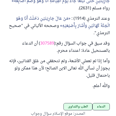
جَارِيَتَيْنِ حَتَّى تَبْلُغَا جَاءَ يَوْمَ الْقِيَامَةِ أَنَا وَهُوَ وَضَمَّ أَصَابِعَهُ
رواه مسلم (2631).
وعند الترمذي (1914) :
مَنْ عَالَ جَارِيَتَيْنِ دَخَلْتُ أَنَا وَهُوَ
الْجَنَّةَ كَهَاتَيْنِ وَأَشَارَ بِأُصْبُعَيْهِ
وصححه الألباني في "صحيح
الترمذي".
وقد سبق في جواب السؤال رقم:(
307589
) أن الدعاء
بالمستحيل عادة: اعتداء محرم.
وأما إذا لم تعملي الأشعة، ولم تتحققي من غلق القناتين، فإنه
يجوز أن تسألي الله تعالى الابن الصالح؛ لأن هذا ممكن ولو
باحتمال قليل.
والله أعلم.
الدعاء
الطب والتداوي
المصدر
:
موقع الإسلام سؤال وجواب