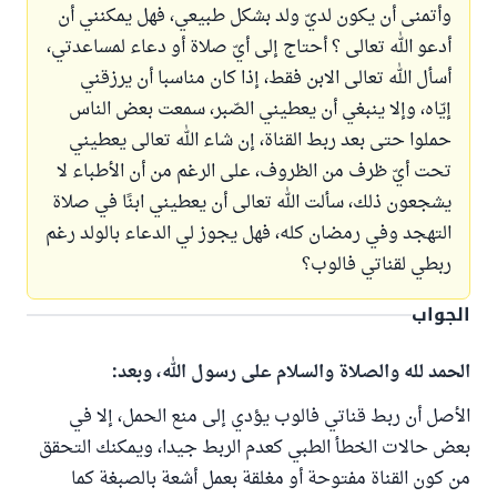
وأتمنى أن يكون لديّ ولد بشكل طبيعي، فهل يمكنني أن
أدعو الله تعالى ؟ أحتاج إلى أيّ صلاة أو دعاء لمساعدتي،
أسأل الله تعالى الابن فقط، إذا كان مناسبا أن يرزقني
إيّاه، وإلا ينبغي أن يعطيني الصّبر، سمعت بعض الناس
حملوا حتى بعد ربط القناة، إن شاء الله تعالى يعطيني
تحت أيّ ظرف من الظروف، على الرغم من أن الأطباء لا
يشجعون ذلك، سألت الله تعالى أن يعطيني ابنًا في صلاة
التهجد وفي رمضان كله، فهل يجوز لي الدعاء بالولد رغم
ربطي لقناتي فالوب؟
الجواب
الحمد لله والصلاة والسلام على رسول الله، وبعد:
الأصل أن ربط قناتي فالوب يؤدي إلى منع الحمل، إلا في
بعض حالات الخطأ الطبي كعدم الربط جيدا، ويمكنك التحقق
من كون القناة مفتوحة أو مغلقة بعمل أشعة بالصبغة كما