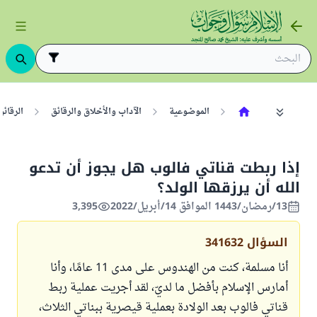
الموضوعية
الآداب والأخلاق والرقائق
الرقائق
إذا ربطت قناتي فالوب هل يجوز أن تدعو
الله أن يرزقها الولد؟
13/رمضان/1443 الموافق 14/أبريل/2022
3,395
السؤال
341632
أنا مسلمة، كنت من الهندوس على مدى 11 عامًا، وأنا
أمارس الإسلام بأفضل ما لديّ، لقد أجريت عملية ربط
قناتي فالوب بعد الولادة بعملية قيصرية ببناتي الثلاث،