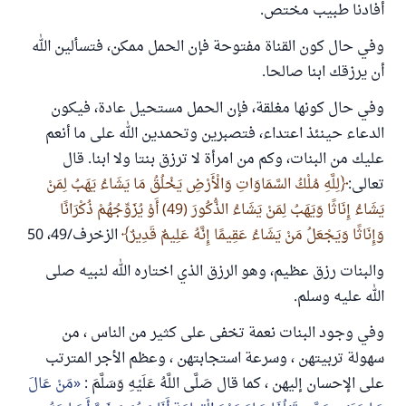
أفادنا طبيب مختص.
وفي حال كون القناة مفتوحة فإن الحمل ممكن، فتسألين الله
أن يرزقك ابنا صالحا.
وفي حال كونها مغلقة، فإن الحمل مستحيل عادة، فيكون
الدعاء حينئذ اعتداء، فتصبرين وتحمدين الله على ما أنعم
عليك من البنات، وكم من امرأة لا ترزق بنتا ولا ابنا. قال
تعالى:
لِلَّهِ مُلْكُ السَّمَاوَاتِ وَالْأَرْضِ يَخْلُقُ مَا يَشَاءُ يَهَبُ لِمَنْ
يَشَاءُ إِنَاثًا وَيَهَبُ لِمَنْ يَشَاءُ الذُّكُورَ (49) أَوْ يُزَوِّجُهُمْ ذُكْرَانًا
وَإِنَاثًا وَيَجْعَلُ مَنْ يَشَاءُ عَقِيمًا إِنَّهُ عَلِيمٌ قَدِيرٌ
الزخرف/49، 50
والبنات رزق عظيم، وهو الرزق الذي اختاره الله لنبيه صلى
الله عليه وسلم.
وفي وجود البنات نعمة تخفى على كثير من الناس ، من
سهولة تربيتهن ، وسرعة استجابتهن ، وعظم الأجر المترتب
على الإحسان إليهن ، كما قال صَلَّى اللَّهُ عَلَيْهِ وَسَلَّمَ :
مَنْ عَالَ