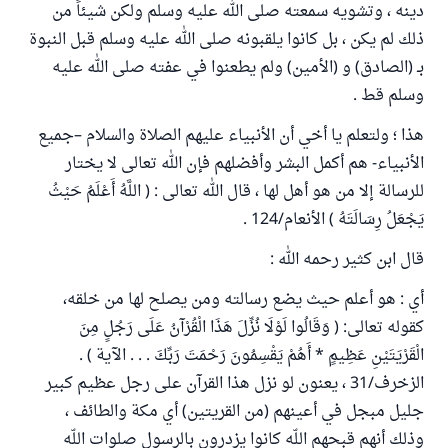
دينه ، وتشويه سمعته صلى الله عليه وسلم ولكن شيئاً من
ذلك لم يكن ، بل كانوا يلقبونه صلى الله عليه وسلم قبل النبوة
بـ (الصادق) و (الأمين) ولم يطعنوا في عفته صلى الله عليه
وسلم قط .
هذا ؛ ولتعلم يا أخي أن الأنبياء عليهم الصلاة والسلام –جميع
الأنبياء- هم أكمل البشر وأفضلهم فإن الله تعالى لا يختار
للرسالة إلا من هو أهل لها ، قال الله تعالى : ( اللَّهُ أَعْلَمُ حَيْثُ
يَجْعَلُ رِسَالَتَهُ ) الأنعام/124 .
قال ابن كثير رحمه الله :
أي : هو أعلم حيث يضع رسالته ومن يصلح لها من خلقه،
كقوله تعالى: ( وَقَالُوا لَوْلَا نُزِّلَ هَذَا الْقُرْآنُ عَلَى رَجُلٍ مِنَ
الْقَرْيَتَيْنِ عَظِيمٍ * أَهُمْ يَقْسِمُونَ رَحْمَتَ رَبِّكَ . . . الآية ) .
الزخرف/31 ، يعنون لو نزل هذا القرآن على رجل عظيم كبير
جليل مبجل في أعينهم (من القريتين) أي مكة والطائف ،
وذلك أنهم قبحهم اللّه كانوا يزدرون بالرسول صلوات اللّه