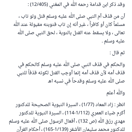
وقد ذكر ابن قدامة رحمه الله في المغني (12/405) :
أن من قذف أم النبي صلى الله عليه وسلم قتل ولو تاب ،
مسلماً كان أو كافراً ، غير أنه إن تاب فتوبته مقبولة عند الله
تعالى ، ولا يسقط عنه القتل بالتوبة ، لحق النبي صلى الله
عليه وسلم .
ثم قال :
والحكم في قذف النبي صلى الله عليه وسلم كالحكم في
قذف أمه لأن قذف أمه إنما أوجب القتل لكونه قذفاً للنبي
صلى الله عليه وسلم وقدحاً في نسبه اهـ
والله أعلم
انظر : زاد المعاد (1/77) ، السيرة النبوية الصحيحة للدكتور
أكرم ضياء العمري (1/112-114) ، السيرة النبوية للدكتور
مهدي رزق الله (ص 132) ، أفعال الرسول صلى الله عليه وسلم
للدكتور محمد سليمان الأشقر (1/139-165) ، أحكام القرآن