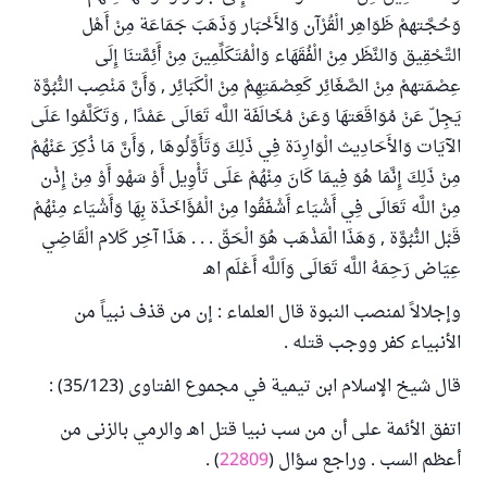
وَحُجَّتهمْ ظَوَاهِر الْقُرْآن وَالأَخْبَار وَذَهَبَ جَمَاعَة مِنْ أَهْل
التَّحْقِيق وَالنَّظَر مِنْ الْفُقَهَاء وَالْمُتَكَلِّمِينَ مِنْ أَئِمَّتنَا إِلَى
عِصْمَتهمْ مِنْ الصَّغَائِر كَعِصْمَتِهِمْ مِنْ الْكَبَائِر , وَأَنَّ مَنْصِب النُّبُوَّة
يَجِلّ عَنْ مُوَاقَعَتهَا وَعَنْ مُخَالَفَة اللَّه تَعَالَى عَمْدًا , وَتَكَلَّمُوا عَلَى
الآيَات وَالأَحَادِيث الْوَارِدَة فِي ذَلِكَ وَتَأَوَّلُوهَا , وَأَنَّ مَا ذُكِرَ عَنْهُمْ
مِنْ ذَلِكَ إِنَّمَا هُوَ فِيمَا كَانَ مِنْهُمْ عَلَى تَأْوِيل أَوْ سَهْو أَوْ مِنْ إِذْن
مِنْ اللَّه تَعَالَى فِي أَشْيَاء أَشْفَقُوا مِنْ الْمُؤَاخَذَة بِهَا وَأَشْيَاء مِنْهُمْ
قَبْل النُّبُوَّة , وَهَذَا الْمَذْهَب هُوَ الْحَقّ . . . هَذَا آخِر كَلام الْقَاضِي
عِيَاض رَحِمَهُ اللَّه تَعَالَى وَاَللَّه أَعْلَم اهـ
وإجلالاً لمنصب النبوة قال العلماء : إن من قذف نبياً من
الأنبياء كفر ووجب قتله .
قال شيخ الإسلام ابن تيمية في مجموع الفتاوى (35/123) :
اتفق الأئمة على أن من سب نبيا قتل اهـ والرمي بالزنى من
أعظم السب . وراجع سؤال (
22809
) .