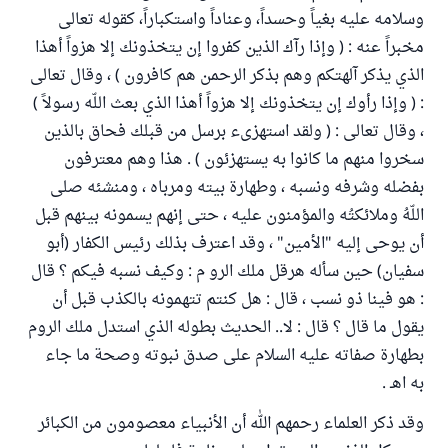
وسلامه عليه بغياً وحسداً، وعناداً واستكباراً، كقوله تعالى
مخبراً عنه : ( وإذا رآك الذين كفروا إن يتخذونك إلا هزواً أهذا
الذي يذكر آلهتكم وهم بذكر الرحمن هم كافرون ) ، وقال تعالى
: ( وإذا رأوك إن يتخذونك إلا هزواً أهذا الذي بعث اللّه رسولاً )
، وقال تعالى : ( ولقد استهزىء برسل من قبلك فحاق بالذين
سخروا منهم ما كانوا به يستهزئون ) . هذا وهم معترفون
بفضله وشرفه ونسبه ، وطهارة بيته ومرباه ، ومنشئه صلى
اللّهُ وملائكتُه والمؤمنون عليه ، حتى إنهم يسمونه بينهم قبل
أن يوحى إليه "الأمين" ، وقد اعترف بذلك رئيس الكفار (أبو
سفيان) حين سأله هرقل ملك الرو م : وكيف نسبه فيكم ؟ قال
: هو فينا ذو نسب ، قال : هل كنتم تتهمونه بالكذب قبل أن
يقول ما قال ؟ قال : لا.. الحديث بطوله الذي استدل ملك الروم
بطهارة صفاته عليه السلام على صدق نبوته وصحة ما جاء
به اهـ .
وقد ذكر العلماء رحمهم الله أن الأنبياء معصومون من الكبائر