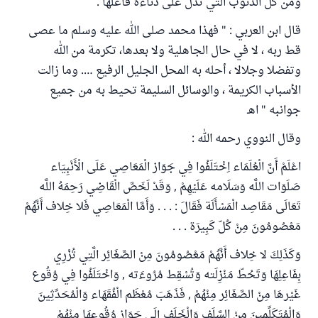
ومن كل الذنوب التي تدل على دناءة فاعلها .
قال ابن العربي : " فهذا محمد صلى الله عليه وسلم ما عصى
قط ربه ، لا في حال الجاهلية ولا بعدها، تكرمة من الله
وتفضلا وجلالا ، أحله به المحل الجليل الرفيع …. وما زالت
الأسباب الكريمة ، والوسائل السليمة تحيط به من جميع
جوانبه " اهـ
وقال النووي رحمه الله :
اعْلَمْ أَنَّ الْعُلَمَاء اِخْتَلَفُوا فِي جَوَاز الْمَعَاصِي عَلَى الْأَنْبِيَاء
صَلَوَات اللَّه وَسَلَامه عَلَيْهِمْ , وَقَدْ لَخَصَّ الْقَاضِي رَحِمَهُ اللَّه
تَعَالَى مَقَاصِد الْمَسْأَلَة فَقَالَ : . . . وَأَمَّا الْمَعَاصِي فَلا خِلاف أَنَّهُمْ
مَعْصُومُونَ مِنْ كُلّ كَبِيرَة . . .
وَكَذَلِكَ لا خِلاف أَنَّهُمْ مَعْصُومُونَ مِنْ الصَّغَائِر الَّتِي تُزْرِي
بِفَاعِلِهَا وَتَحُطّ مَنْزِلَته وَتُسْقِط مُرُوءَته , وَاخْتَلَفُوا فِي وُقُوع
غَيْرهَا مِنْ الصَّغَائِر مِنْهُمْ , فَذَهَبَ مُعْظَم الْفُقَهَاء وَالْمُحَدِّثِينَ
وَالْمُتَكَلِّمِينَ مِنْ السَّلَف وَالْخَلَف إِلَى جَوَاز وُقُوعهَا مِنْهُمْ