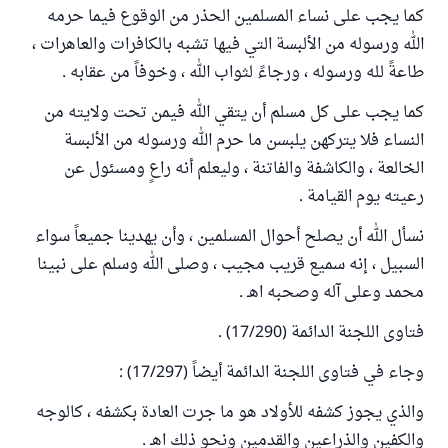
كما يجب على نساء المسلمين الحذر من الوقوع فيما حرمه
الله ورسوله من الألبسة التي فيها تشبه بالكافرات والعاهرات ،
طاعةً لله ورسوله ، ورجاءً لثواب الله ، وخوفاً من عقابه .
كما يجب على كل مسلم أن يتقي الله فيمن تحت ولايته من
النساء فلا يتركهن يلبسن ما حرم الله ورسوله من الألبسة
الخالعة ، والكاشفة والفاتنة ، وليعلم أنه راعٍ ومسئول عن
رعيته يوم القيامة .
نسأل الله أن يصلح أحوال المسلمين ، وأن يهدينا جميعاً سواء
السبيل ، إنه سميع قريب مجيب ، وصلى الله وسلم على نبينا
محمد وعلى آله وصحبه اهـ .
فتاوى اللجنة الدائمة (17/290) .
وجاء في فتاوى اللجنة الدائمة أيضاً (17/297) :
والذي يجوز كشفه للأولاد هو ما جرت العادة بكشفه ، كالوجه
والكفين والذراعين والقدمين ونحو ذلك اهـ .