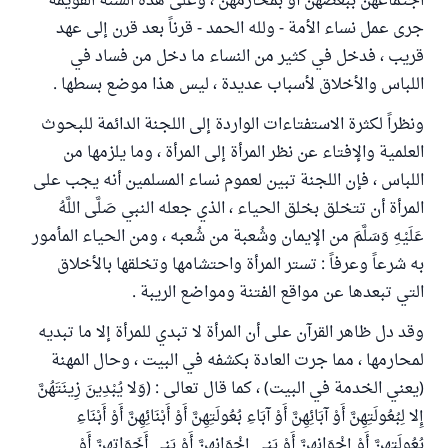
اجتماعهن ببعضهن أو بمحارمهن ، وعلى هذه السنة القويمة
جرى عمل نساء الأمة - ولله الحمد - قرناً بعد قرن إلى عهد
قريب ، فدخل في كثير من النساء ما دخل من فساد في
اللباس والأخلاق لأسباب عديدة ، ليس هذا موضع بسطها .
ونظراً لكثرة الاستفتاءات الواردة إلى اللجنة الدائمة للبحوث
العلمية والإفتاء عن نظر المرأة إلى المرأة ، وما يلزمها من
اللباس ، فإن اللجنة تبين لعموم نساء المسلمين أنه يجب على
المرأة أن تتخلق بخلق الحياء ، الذي جعله النبي صَلَّى اللَّهُ
عَلَيْهِ وَسَلَّمَ من الإيمان وشُعبة من شُعبه ، ومن الحياء المأمور
به شرعاً وعرفاً : تستر المرأة واحتشامها وتخلقها بالأخلاق
التي تبعدها عن مواقع الفتنة ومواضع الريبة .
وقد دل ظاهر القرآن على أن المرأة لا تبدي للمرأة إلا ما تبديه
لمحارمها ، مما جرت العادة بكشفه في البيت ، وحال المهنة
(يعني الخدمة في البيت) ، كما قال تعالى : (وَلا يُبْدِينَ زِينَتَهُنَّ
إِلا لِبُعُولَتِهِنَّ أَوْ آبَائِهِنَّ أَوْ آبَاءِ بُعُولَتِهِنَّ أَوْ أَبْنَائِهِنَّ أَوْ أَبْنَاءِ
بُعُولَتِهِنَّ أَوْ إِخْوَانِهِنَّ أَوْ بَنِي إِخْوَانِهِنَّ أَوْ بَنِي أَخَوَاتِهِنَّ أَوْ