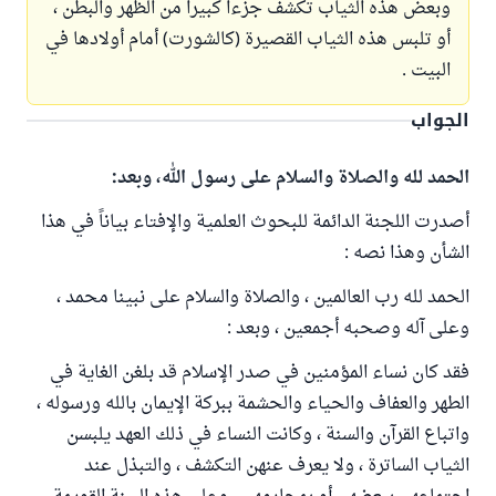
وبعض هذه الثياب تكشف جزءاً كبيراً من الظهر والبطن ،
أو تلبس هذه الثياب القصيرة (كالشورت) أمام أولادها في
البيت .
الجواب
الحمد لله والصلاة والسلام على رسول الله، وبعد:
أصدرت اللجنة الدائمة للبحوث العلمية والإفتاء بياناً في هذا
الشأن وهذا نصه :
الحمد لله رب العالمين ، والصلاة والسلام على نبينا محمد ،
وعلى آله وصحبه أجمعين ، وبعد :
فقد كان نساء المؤمنين في صدر الإسلام قد بلغن الغاية في
الطهر والعفاف والحياء والحشمة ببركة الإيمان بالله ورسوله ،
واتباع القرآن والسنة ، وكانت النساء في ذلك العهد يلبسن
الثياب الساترة ، ولا يعرف عنهن التكشف ، والتبذل عند