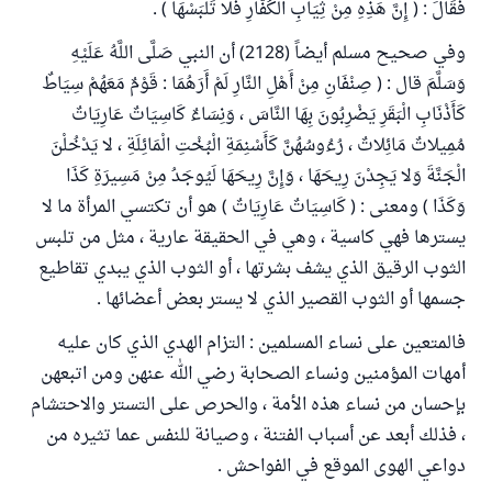
فَقَالَ : ( إِنَّ هَذِهِ مِنْ ثِيَابِ الْكُفَّارِ فَلا تَلْبَسْهَا ) .
وفي صحيح مسلم أيضاً (2128) أن النبي صَلَّى اللَّهُ عَلَيْهِ
وَسَلَّمَ قال : ( صِنْفَانِ مِنْ أَهْلِ النَّارِ لَمْ أَرَهُمَا : قَوْمٌ مَعَهُمْ سِيَاطٌ
كَأَذْنَابِ الْبَقَرِ يَضْرِبُونَ بِهَا النَّاسَ ، وَنِسَاءٌ كَاسِيَاتٌ عَارِيَاتٌ
مُمِيلاتٌ مَائِلاتٌ ، رُءُوسُهُنَّ كَأَسْنِمَةِ الْبُخْتِ الْمَائِلَةِ ، لا يَدْخُلْنَ
الْجَنَّةَ وَلا يَجِدْنَ رِيحَهَا ، وَإِنَّ رِيحَهَا لَيُوجَدُ مِنْ مَسِيرَةِ كَذَا
وَكَذَا ) ومعنى : ( كَاسِيَاتٌ عَارِيَاتٌ ) هو أن تكتسي المرأة ما لا
يسترها فهي كاسية ، وهي في الحقيقة عارية ، مثل من تلبس
الثوب الرقيق الذي يشف بشرتها ، أو الثوب الذي يبدي تقاطيع
جسمها أو الثوب القصير الذي لا يستر بعض أعضائها .
فالمتعين على نساء المسلمين : التزام الهدي الذي كان عليه
أمهات المؤمنين ونساء الصحابة رضي الله عنهن ومن اتبعهن
بإحسان من نساء هذه الأمة ، والحرص على التستر والاحتشام
، فذلك أبعد عن أسباب الفتنة ، وصيانة للنفس عما تثيره من
دواعي الهوى الموقع في الفواحش .