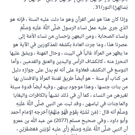
نِسَائِهِنَّ) النور/31 .
وإذا كان هذا هو نص القرآن وهو ما دلت عليه السنة ، فإنه هو
الذي جرى عليه عمل نساء الرسول صَلَّى اللَّهُ عَلَيْهِ وَسَلَّمَ
ونساء الصحابة ، ومن اتبعهن بإحسان من نساء الأمة إلى
عصرنا هذا ، وما جرت العادة بكشفه للمذكورين في الآية هو
ما يظهر من المرأة غالباً في البيت ، وحال المهنة ، ويشق عليها
التحرز منه ، كانكشاف الرأس واليدين والعنق والقدمين ، وأما
التوسع في التكشف فعلاوة على أنه لم يدل على جوازه دليل
من كتاب أو سنة – هو أيضاً طريق لفتنة المرأة والافتتان بها
من بنات جنسها ، وهذا موجود بينهن ، وفيه أيضاً قدوة سيئة
لغيرهن من النساء ، كما أن في ذلك تشبهاً بالكافرات والبغايا
والماجنات في لباسهن ، وقد ثبت عن النبي صَلَّى اللَّهُ عَلَيْهِ
وَسَلَّمَ أنه قال : (مَنْ تَشَبَّهَ بِقَوْمٍ فَهُوَ مِنْهُمْ) أخرجه الإمام أحمد
وأبو داود ، وفي صحيح مسلم (2077) عن عبد الله بن عمرو
أن النبي صَلَّى اللَّهُ عَلَيْهِ وَسَلَّمَ رَأَى عليه ثَوْبَيْنِ مُعَصْفَرَيْنِ ،