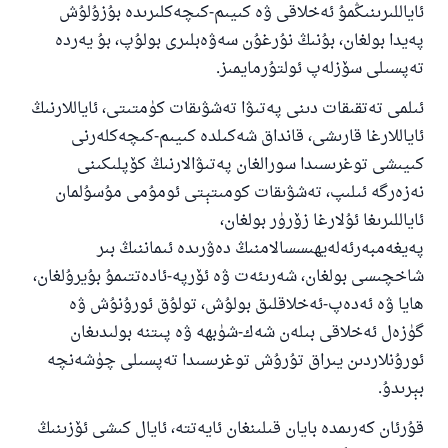
ئاياللىرىنىڭمۇ ئەخلاقى ۋە كىيىم-كىچەكلىرىدە بۇزۇلۇش
پەيدا بولغان، بۇنىڭ نۇرغۇن سەۋەبلىرى بولۇپ، بۇ يەردە
تەپسىلى سۆزلەپ ئولتۇرمايمىز.
ئىلمى تەتقىقات دىنى پەتىۋا تەشۋىقات كۈمتىتى، ئاياللارنىڭ
ئاياللارغا قارىشى، قانداق شەكىلدە كىيىم-كىچەكلەرنى
كىيىشى توغرىسىدا سورالغان پەتىۋالارنىڭ كۆپلىكىنى
نەزەرگە ئىلىپ، تەشۋىقات كومىتېتى ئومۇمى مۇسۇلمان
ئاياللىرىغا ئۇلارغا زۆرۈر بولغان،
پەيغەمبەرئەلەيھىسسالامنىڭ دەۋرىدە ئىماننىڭ بىر
شاخچىسى بولغان، شەرىئەت ۋە ئۆرپە-ئادەتتىمۇ بۇيرۇلغان،
ھايا ۋە ئەدەپ-ئەخلاقلىق بولۇش، تولۇق ئورۇنۇش ۋە
گۈزەل ئەخلاقى بىلەن شەك-شۈبھە ۋە پىتنە بولىدىغان
ئورۇنلاردىن يىراق تۇرۇش توغرىسىدا تەپسىلى چۈشەنچە
بېرىدۇ.
قۇرئان كەرىمدە بايان قىلىنغان ئايەتتە، ئايال كىشى ئۆزىنىڭ