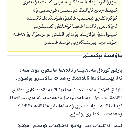
سورۇنلاردا بەك قىسقا كىيىملەرنى كىيىشىدۇ، بەزى
كىيىملەردىن ئايالنىڭ دۈمبىسى، قورسىقى ۋە
كۆكرەكلىرى ئېچىلىپ قالىدۇ، شۇنىڭدەك ئائىلىدە
ئەۋلادلىرى ئالدىدا قىسقا ئۇخلاش كىيىملىرىنى
كىيىۋالىدۇ، ئۇلارنىڭ بۇنداق قىلىش توغرىمۇ؟. بۇ ھەقتە
چۈشەنچە بېرىشىڭلارنى ئۈمىد قىلىمىز.
جاۋاپنىڭ تېكىستى
بارلىق گۈزەل مەدھىيىلەر ئاللاھقا خاستۇر، مۇھەممەد
ئەلەيھىسسالامغا ئاللاھنىڭ رەھمەت سالاملىرى بولسۇن.
بارلىق گۈزەل ماختاشلار ئالەملەرنىڭ پەرۋەردىگارى بولغان
ئاللاھقا خاستۇر. پەيغەمبىرىمىز مۇھەممەد ئەلەيھىسسالامغا،
ئۇنىڭ ئائىلە تاۋابىئاتلىرى ۋە ساھابىلىرىغا ئاللاھ تائالانىڭ
رەھمەت سالاملىرى بولسۇن.
ئىلمى تەتقىقات دىنى پەتىۋا تەشۋىقات كۈمتېتى مۇشۇ