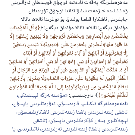
مەھرەملىرىگە پەقەت ئادەتتە ئوچۇق قويىدىغان ئەزالىرىنى
ۋە ئائىلىدە خىزمەت قىلىۋاتقاندا ئوچۇق تۇرىدىغان
جايلىرىنى ئاشكارا قىلسا بولىدۇ. بۇ توغرىدا ئاللاھ تائالا
مۇنداق دېگەن: ئاللاھ تائالا مۇنداق دېگەن: ﴿
وَقُل لِّلْمُؤْمِنَاتِ
يَغْضُضْنَ مِنْ أَبْصَارِهِنَّ وَيَحْفَظْنَ فُرُوجَهُنَّ وَلَا يُبْدِينَ زِينَتَهُنَّ إِلَّا
مَا ظَهَرَ مِنْهَاوَلْيَضْرِبْنَ بِخُمُرِهِنَّ عَلَىٰ جُيُوبِهِنَّوَلَا يُبْدِينَ زِينَتَهُنَّ
إِلَّا لِبُعُولَتِهِنَّ أَوْ آبَائِهِنَّ أَوْ آبَاءِ بُعُولَتِهِنَّ أَوْ أَبْنَائِهِنَّ أَوْ أَبْنَاءِ
بُعُولَتِهِنَّ أَوْ إِخْوَانِهِنَّ أَوْ بَنِي إِخْوَانِهِنَّ أَوْ بَنِي أَخَوَاتِهِنَّ أَوْ نِسَائِهِنَّ
أَوْ مَا مَلَكَتْ أَيْمَانُهُنَّ أَوِ التَّابِعِينَ غَيْرِ أُولِي الْإِرْبَةِ مِنَ الرِّجَالِ أَوِ
الطِّفْلِ الَّذِينَ لَمْ يَظْهَرُوا عَلَىٰ عَوْرَاتِ النِّسَاءِوَلَا يَضْرِبْنَ بِأَرْجُلِهِنَّ
لِيُعْلَمَ مَا يُخْفِينَ مِن زِينَتِهِنَّوَتُوبُوا إِلَى اللَّـهِ جَمِيعًا أَيُّهَ الْمُؤْمِنُونَ
لَعَلَّكُمْ تُفْلِحُونَ
﴾ تەرجىمىسى:
مۆمىنەلەرگە ئېيتقىنكى،
نامەھرەملەرگە تىكىلىپ قارىمىسۇن، ئەۋرەتلىرىنى ياپسۇن،
تاشقى زىننەتلىرىدىن باشقا زىننەتلىرىنى ئاشكارىلىمىسۇن،
لېچەكلىرى بىلەن كۆكرەكلىرىنى ياپسۇن، (تاشقى
زىننەتلىرىدىن باشقا) زىننەتلىرىنى ئەرلىرىدىن، ئاتىلىرىدىن، يا