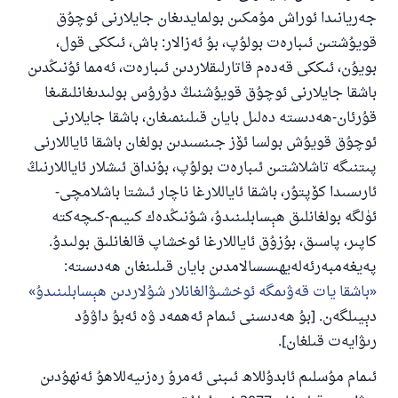
110845 - نومۇرلۇق سوئالنىڭ جاۋابى
جەريانىدا ئوراش مۇمكىن بولمايدىغان جايلارنى ئوچۇق
ئائىلىنى ساقلاپ قالدى
قويۇشتىن ئىبارەت بولۇپ، بۇ ئەزالار: باش، ئىككى قول،
بويۇن، ئىككى قەدەم قاتارلىقلاردىن ئىبارەت، ئەمما ئۇنىڭدىن
ئۇممەتكە جاۋاپ بېرىشىمىزگە ياردەم قىلىڭ
باشقا جايلارنى ئوچۇق قويۇشنىڭ دۇرۇس بولىدىغانلىقىغا
پەيغەمبەرئەلەيھىسسالام مۇنداق دېگەن:
قۇرئان-ھەدىستە دەلىل بايان قىلىنمىغان، باشقا جايلارنى
ياخشىلىققا باشلارپ قويغان كىشى قىلغۇچىغا
ئوچۇق قويۇش بولسا ئۆز جىنسىدىن بولغان باشقا ئاياللارنى
ئوخشاش ساۋاپقا ئېرىشىدۇ
پىتنىگە تاشلاشتىن ئىبارەت بولۇپ، بۇنداق ئىشلار ئاياللارنىڭ
مۇسلىم رىۋايەت قىلغان (1893) ھەدىس
ئارىسىدا كۆپتۇر، باشقا ئاياللارغا ناچار ئىشتا باشلامچى-
ئۈلگە بولغانلىق ھېسابلىنىدۇ، شۇنىڭدەك كىيىم-كىچەكتە
كاپىر، پاسىق، بۇزۇق ئاياللارغا ئوخشاپ قالغانلىق بولىدۇ.
ئىئائە
پەيغەمبەرئەلەيھىسسالامدىن بايان قىلىنغان ھەدىستە:
باشقا يات قەۋىمگە ئوخشىۋالغانلار شۇلاردىن ھېسابلىنىدۇ
دېيىلگەن. [بۇ ھەدىسنى ئىمام ئەھمەد ۋە ئەبۇ داۋۇد
رىۋايەت قىلغان].
ئىمام مۇسلىم ئابدۇللاھ ئىبنى ئەمرۇ رەزىيەللاھۇ ئەنھۇدىن