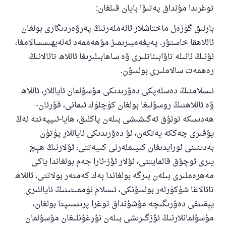
توغرىدا مۇنداق پەتىۋا بايان قىلغان:
بارلىق گۈزەل ماختاشلار ئالەملەرنىڭ پەرۋەردىگارى بولغان
ئاللاھقا خاستۇر. پەيغەمبىرىمىز مۇھەممەد ئەلەيھىسسالامغا،
ئۇنىڭ ئائىلە تاۋابىئاتلىرى ۋە ساھابىلىرىغا ئاللاھ تائالانىڭ
رەھمەت سالاملىرى بولسۇن.
ئىسلامنىڭ دەسلەپكى دەۋرىدىكى مۇسۇلمان ئاياللار، ئاللاھ
ۋە ئاللاھنىڭ روسۇلىغا بولغان كۈچلۈك ئىمانى، قۇرئان-
ھەدىسكە تولۇق ئەگىشىشى بىلەن پاكلىق، ھايا-ئىپپەتتە ئەڭ
يۇقىرى چەككە يەتكەن، ئۇ دەۋرىدىكى ئاياللار پۈتۈن
بەدىنىنى ئورايدىغان كىيىملەرنى كىيەتتى، ئۇلارنىڭ ھېچ
يىرى ئوچۇق قالمايتتى، ئۇلار ئۆز-ئارا جەم بولغاندا ياكى
مەھرەملىرى بىلەن بىرگە بولغاندا بەك كەمتەر بولاتتى، ئاللاھ
تائالاغا شۈكۈرلەر بولسۇنكى، ئىسلام ئۈممىتىنىڭ ئاياللىرى
يېقىنقى دەۋرىگىچە مۇشۇنداق توغرا پرىنسىپتا بولغان،
مۇسۇلمانلارنىڭ ئۆزگىرىشى بىلەن نۇرغۇنلىغان مۇسۇلمان