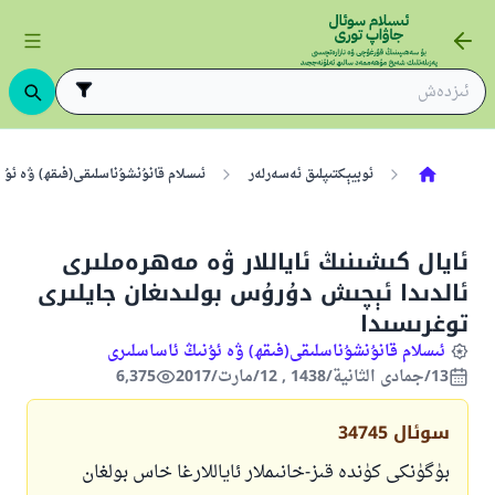
ئوبيېكتىپلىق ئەسەرلەر
ئىسلام قانۇنشۇناسلىقى(فىقھ) ۋە ئۇن
ئايال كىشىنىڭ ئاياللار ۋە مەھرەملىرى
ئالدىدا ئېچىش دۇرۇس بولىدىغان جايلىرى
توغرىسىدا
ئىسلام قانۇنشۇناسلىقى(فىقھ) ۋە ئۇنىڭ ئاساسلىرى
13/جمادى الثانية/1438 , 12/مارت/2017
6,375
سوئال
34745
بۈگۈنكى كۈندە قىز-خانىملار ئاياللارغا خاس بولغان