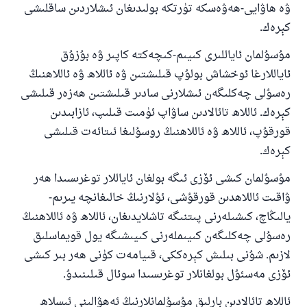
ۋە ھاۋايى-ھەۋەسكە تۈرتكە بولىدىغان ئىشلاردىن ساقلىشى
كېرەك.
مۇسۇلمان ئاياللىرى كىيىم-كىچەكتە كاپىر ۋە بۇزۇق
ئاياللارغا ئوخشاش بولۇپ قىلىشتىن ۋە ئاللاھ ۋە ئاللاھنىڭ
رەسۇلى چەكلىگەن ئىشلارنى سادىر قىلىشتىن ھەزەر قىلىشى
كېرەك. ئاللاھ تائالادىن ساۋاپ ئۈمىت قىلىپ، ئازابىدىن
قورقۇپ، ئاللاھ ۋە ئاللاھنىڭ روسۇلىغا ئىتائەت قىلىشى
كېرەك.
مۇسۇلمان كىشى ئۆزى ئىگە بولغان ئاياللار توغرىسىدا ھەر
ۋاقىت ئاللاھدىن قورقۇشى، ئۇلارنىڭ خالىغانچە يىرىم-
يالىڭاچ، كىشىلەرنى پىتنىگە تاشلايدىغان، ئاللاھ ۋە ئاللاھنىڭ
رەسۇلى چەكلىگەن كىيىملەرنى كىيىشىگە يول قويماسلىق
لازىم. شۇنى بىلىش كېرەككى، قىيامەت كۈنى ھەر بىر كىشى
ئۆزى مەسئۇل بولغانلار توغرىسىدا سوئال قىلىنىدۇ.
ئاللاھ تائالادىن بارلىق مۇسۇلمانلارنىڭ ئەھۋالىنى ئىسلاھ