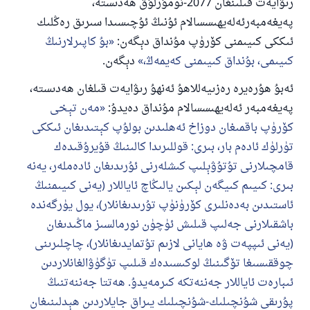
رىۋايەت قىلىنغان 2077-نومۇرلۇق ھەدىستە،
پەيغەمبەرئەلەيھىسسالام ئۇنىڭ ئۇچىسىدا سىرىق رەڭلىك
ئىككى كىيىمنى كۆرۈپ مۇنداق دېگەن:
بۇ كاپىرلارنىڭ
كىيىمى، بۇنداق كىيىمنى كەيمەڭ،
دېگەن.
ئەبۇ ھۇرەيرە رەزىيەللاھۇ ئەنھۇ رىۋايەت قىلغان ھەدىستە،
پەيغەمبەر ئەلەيھىسسالام مۇنداق دەيدۇ:
مەن تېخى
كۆرۈپ باقمىغان دوزاخ ئەھلىدىن بولۇپ كېتىدىغان ئىككى
تۈرلۈك ئادەم بار، بىرى: قوللىرىدا كالىنىڭ قۇيرۇقىدەك
قامچىلارنى تۇتۇۋېلىپ كىشلەرنى ئۇرىدىغان ئادەملەر، يەنە
بىرى: كىيىم كىيگەن لېكىن يالىڭاچ ئاياللار (يەنى كىيىمنىڭ
ئاستىدىن بەدەنلىرى كۆرۈنۈپ تۇرىدىغانلار)، يول يۈرگەندە
باشقىلارنى جەلىپ قىلىش ئۈچۈن نورمالسىز ماڭىدىغان
(يەنى ئىپپەت ۋە ھايانى لازىم تۇتمايدىغانلار)، چاچلىرىنى
چوققىسىغا تۆگىنىڭ لوكىسىدەك قىلىپ تۈگۈۋالغانلاردىن
ئىبارەت ئاياللار جەننەتكە كىرمەيدۇ. ھەتتا جەننەتنىڭ
پۇرىقى شۇنچىلىك-شۇنچىلىك يىراق جايلاردىن ھېدلىنىغان