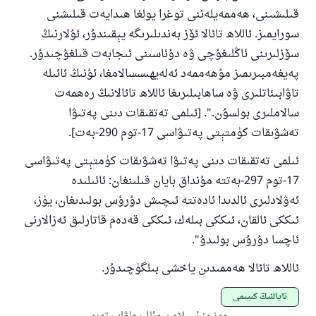
قىلىشىنى، ھەممەيلەننى توغرا يولغا ھىدايەت قىلىشنى
سورايمىز. ئاللاھ تائالا ئۆز بەندىلىرىگە يېقىندۇر، ئۇلارنىڭ
سۆزلىرىنى ئاڭلىغۇچى ۋە دۇئاسىنى ئىجابەت قىلغۇچىدۇر.
پەيغەمبىرىمىز مۇھەممەد ئەلەيھىسسالامغا، ئۇنىڭ ئائىلە
تاۋابىئاتلىرى ۋە ساھابىلىرىغا ئاللاھ تائالانىڭ رەھمەت
سالاملىرى بولسۇن.". [ئىلمى تەتقىقات دىنى پەتىۋا
تەشۋىقات كۈمتېتى پەتىۋاسى 17-توم 290-بەت].
ئىلمى تەتقىقات دىنى پەتىۋا تەشۋىقات كۈمتېتى پەتىۋاسى
17-توم 297-بەتتە مۇنداق بايان قىلىنغان: ئائىلىدە
ئەۋلادلىرى ئالدىدا ئادەتتە ئىچىش دۇرۇس بولىدىغان، يۈز،
ئىككى ئالقان، ئىككى بىلەك، ئىككى قەدەم قاتارلىق ئەزالارنى
ئاچسا دۇرۇس بولىدۇ".
ئاللاھ تائالا ھەممىدىن ياخشى بىلگۈچىدۇر.
ئايالنىڭ كىيىمى