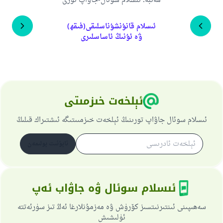
مەنبە
:
ئىسلام سوئال-جاۋاپ تورى
ئىسلام قانۇنشۇناسلىقى(فىقھ)
ۋە ئۇنىڭ ئاساسلىرى
ئېلخەت خىزمىتى
ئىسلام سوئال جاۋاپ تورىنىڭ ئېلخەت خىزمىىتىگە ئىشتىراك قىلىڭ
ئابۇنىت بولىمەن
ئىسلام سوئال ۋە جاۋاب ئەپ
سەھىپىنى ئىنتىرنىتسىز كۆرۈش ۋە مەزمۇنلارغا ئەڭ تىز سۈرئەتتە
ئۈلىشىش