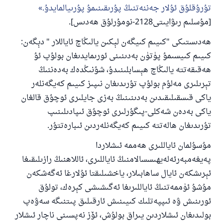
تۇرۇقلۇق ئۇلار جەننەتنىڭ پۇرىقىنىمۇ پۇرىيالمايدۇ.
[مۇسلىم رىۋايىتى2128-نومۇرلۇق ھەدىس].
ھەدىستىكى "كىيىم كىيگەن لېكىن يالىڭاچ ئاياللار " دېگەن:
كىيىم كىيسىمۇ پۈتۈن بەدىنىنى ئورىمايدىغان بولۇپ ئۇ
ھەقىقەتتە يالىڭاچ ھېسابلىنىدۇ، شۇنىڭدەك بەدەننىڭ
تېرىلىرى مەلۇم بولۇپ تۇرىدىغان نىپىز كىيىم كەيگەنلەر
ياكى قىسقىلىقىدىن بەدىنىنىڭ بەزى جايلىرى ئوچۇق قالغان
ياكى بەدەن شەكلى-پىگۇرلىرى ئوچۇق ئىپادىلىنىپ
تۇرىدىغان ھالەتتە كىيىم كەيگەنلەردىن ئىبارەتتۇر.
مۇسۇلمان ئاياللىرى ھەممە ئىشلاردا
پەيغەمبەرئەلەيھىسسالامنىڭ ئاياللىرى، ئاللاھنىڭ رازىلىقىغا
ئېرىشكەن ئايال ساھابىلار، ياخشىلىقتا ئۇلارغا ئەگەشكەن
مۇشۇ ئۈممەتنىڭ ئاياللىرىغا ئەگىشىشى كېرەك، تولۇق
ئورىنىش ۋە ئىپپەتلىك كىيىنىش ئارقىلىق پىتنىگە سەۋەپ
بولىدىغان ئىشلاردىن يىراق بولۇش، ئۆز نەپسىنى ناچار ئىشلار