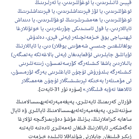
قېيىن ئاتىلىرىدىن، يا ئوغۇللىرىدىن، يا ئەرلىرىنىڭ
ئوغۇللىرىدىن، يا ئۆز قېرىنداشلىرىدىن، يا قېرىنداشلىرىنىڭ
ئوغۇللىرىدىن، يا ھەمشىرىلىرىنىڭ ئوغۇللىرىدىن، يا دىنداش
ئاياللاردىن، يا قول ئاستىدىكى چۆرىلەردىن، يا خوتۇنلارغا
ئېھتىياجى يوق خىزمەتچىلەر (يەنى قېرى، دەلدۈش
بولغانلىقتىن جىنسىي شەھۋىتى يوقلار) دىن، يا ئاياللارنىڭ
ئۇياتلىق جايلىرىنى ئۇقمايدىغان (يەنى بالاغەتكە يەتمىگەن)
بالىلاردىن باشقا كىشىلەرگە كۆرسەتمىسۇن، زىننەتلىرىنى
كىشىلەرگە بىلدۈرۈش ئۈچۈن ئاياغلىرىنى يەرگە ئۇرمىسۇن،
ئى مۆمىنلەر! بەختكە ئېرىشىشىڭلار ئۈچۈن ھەممىڭلار
ئاللاھقا تەۋبە قىلىڭلار.
[سۈرە نۇر 31-ئايەت].
قۇرئان كەرىمنىڭ ئايەتلىرى، پەيغەمبەرئەلەيھىسسالامنىڭ
سۈننەتلىرى، پەيغەمبەرئەلەيھىسسالامنىڭ ئاياللىرى ۋە ئايال
ساھابە كىراملارنىڭ، بىزنىڭ مۇشۇ دەۋرىمىزگىچە ئۇلارغا
ئەگەشكەن ئاياللارنىڭ قىلغان ئەمەللىرى ئادەتتە ئايەتتە
زىكىر قىلىنغان جايلارنى شۇنداقلا ئائىلىدە خىزمەت