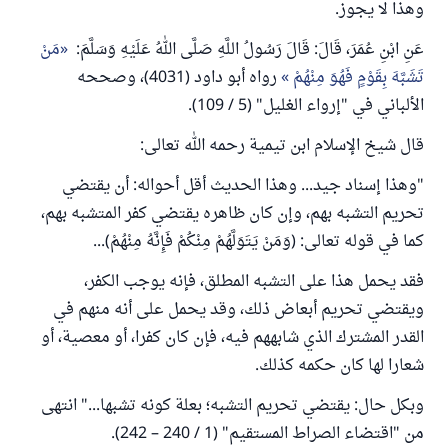
وهذا لا يجوز.
عَنِ ابْنِ عُمَرَ، قَالَ: قَالَ رَسُولُ اللَّهِ صَلَّى اللهُ عَلَيْهِ وَسَلَّمَ:
مَنْ
تَشَبَّهَ بِقَوْمٍ فَهُوَ مِنْهُمْ
رواه أبو داود (4031)، وصححه
الألباني في "إرواء الغليل" (5 / 109).
قال شيخ الإسلام ابن تيمية رحمه الله تعالى:
"وهذا إسناد جيد... وهذا الحديث أقل أحواله: أن يقتضي
تحريم التشبه بهم، وإن كان ظاهره يقتضي كفر المتشبه بهم،
كما في قوله تعالى: (وَمَنْ يَتَوَلَّهُمْ مِنْكُمْ فَإِنَّهُ مِنْهُمْ)...
فقد يحمل هذا على التشبه المطلق، فإنه يوجب الكفر،
ويقتضي تحريم أبعاض ذلك، وقد يحمل على أنه منهم في
القدر المشترك الذي شابههم فيه، فإن كان كفرا، أو معصية، أو
شعارا لها كان حكمه كذلك.
وبكل حال: يقتضي تحريم التشبه؛ بعلة كونه تشبها..." انتهى
من "اقتضاء الصراط المستقيم" (1 / 240 – 242).