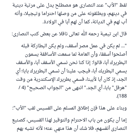
لفظ "الأب" عند النصارى هو مصطلح يدل على مرتبة دينية
في دينهم، ويطلقونه على من وصلها احتراما وتبجيلا، وأنه
أب لهم في الديانة، كما أن لهم أبا في الولادة.
قال ابن تيمية رحمه الله تعالى ناقلا عن بعض كتب النصارى:
"... لم يكن في عمل مصر أسقف، ولم يكن البطاركة قبله
أصلحوا أسقفا، وأن العامة لما سمعت الأساقفة يسمون
البطريرك أبا، قالوا: إذا كنا نحن نسمي الأسقف أبا، والأسقف
يسمي البطريك أبا، فيجب علينا أن نسمي البطريرك بابا؛ أي
الجد، إذ كان أبا لأبينا، فسمي بطريرك الإسكندرية من وقت
"هرقل" بابا، أي الجد." انتهى من "الجواب الصحيح" (4 /
188).
وبناء على هذا فإن إطلاق المسلم على القسيس لقب "الأب":
إما أن يكون من باب الاحترام والتوقير لهذا القسيس، كصنيع
النصارى أنفسهم، فلا شك أن هذا منهي عنه؛ لأنه تشبه بهم