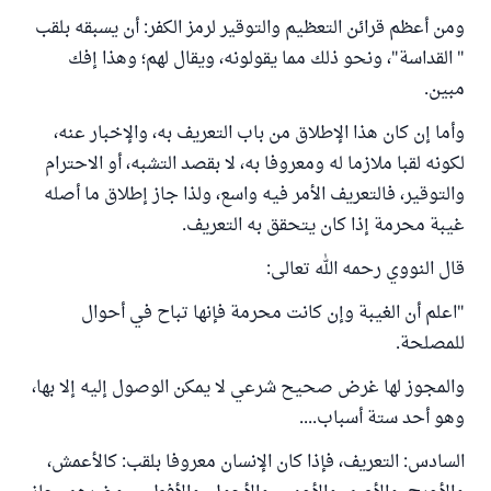
ومن أعظم قرائن التعظيم والتوقير لرمز الكفر: أن يسبقه بلقب
" القداسة"، ونحو ذلك مما يقولونه، ويقال لهم؛ وهذا إفك
مبين.
وأما إن كان هذا الإطلاق من باب التعريف به، والإخبار عنه،
لكونه لقبا ملازما له ومعروفا به، لا بقصد التشبه، أو الاحترام
والتوقير، فالتعريف الأمر فيه واسع، ولذا جاز إطلاق ما أصله
غيبة محرمة إذا كان يتحقق به التعريف.
قال النووي رحمه الله تعالى:
"اعلم أن الغيبة وإن كانت محرمة فإنها تباح في أحوال
للمصلحة.
والمجوز لها غرض صحيح شرعي لا يمكن الوصول إليه إلا بها،
وهو أحد ستة أسباب....
السادس: التعريف، فإذا كان الإنسان معروفا بلقب: كالأعمش،