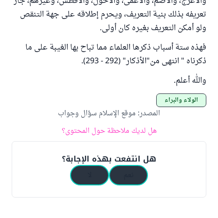
والأعرج، والأصم، والأعمى، والأحول، والأفطس، وغيرهم، جاز
تعريفه بذلك بنية التعريف، ويحرم إطلاقه على جهة التنقص
ولو أمكن التعريف بغيره كان أولى.
فهذه ستة أسباب ذكرها العلماء مما تباح بها الغيبة على ما
ذكرناه " انتهى من"الأذكار" (292 - 293).
والله أعلم.
الولاء والبراء
المصدر
:
موقع الإسلام سؤال وجواب
هل لديك ملاحظة حول المحتوى؟
هل انتفعت بهذه الإجابة؟
نعم
لا