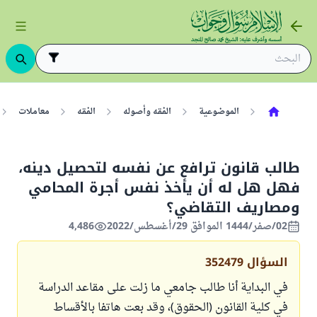
الموضوعية
الفقه وأصوله
الفقه
معاملات
طالب قانون ترافع عن نفسه لتحصيل دينه،
فهل هل له أن يأخذ نفس أجرة المحامي
ومصاريف التقاضي؟
02/صفر/1444 الموافق 29/أغسطس/2022
4,486
السؤال
352479
في البداية أنا طالب جامعي ما زلت على مقاعد الدراسة
في كلية القانون (الحقوق)، وقد بعت هاتفا بالأقساط