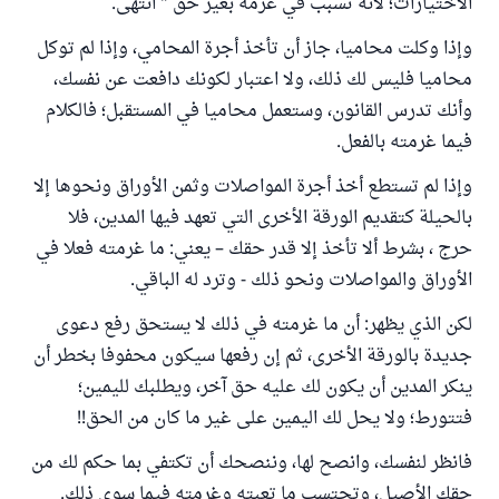
الاختيارات؛ لأنه تسبب في غرمه بغير حق " انتهى.
وإذا وكلت محاميا، جاز أن تأخذ أجرة المحامي، وإذا لم توكل
محاميا فليس لك ذلك، ولا اعتبار لكونك دافعت عن نفسك،
وأنك تدرس القانون، وستعمل محاميا في المستقبل؛ فالكلام
فيما غرمته بالفعل.
وإذا لم تستطع أخذ أجرة المواصلات وثمن الأوراق ونحوها إلا
بالحيلة كتقديم الورقة الأخرى التي تعهد فيها المدين، فلا
حرج ، بشرط ألا تأخذ إلا قدر حقك – يعني: ما غرمته فعلا في
الأوراق والمواصلات ونحو ذلك - وترد له الباقي.
لكن الذي يظهر: أن ما غرمته في ذلك لا يستحق رفع دعوى
جديدة بالورقة الأخرى، ثم إن رفعها سيكون محفوفا بخطر أن
ينكر المدين أن يكون لك عليه حق آخر، ويطلبك لليمين؛
فتتورط؛ ولا يحل لك اليمين على غير ما كان من الحق!!
فانظر لنفسك، وانصح لها، وننصحك أن تكتفي بما حكم لك من
حقك الأصيل، وتحتسب ما تعبته وغرمته فيما سوى ذلك.