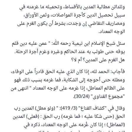
وللدائن مطالبة المدين بالأقساط، وتحميله ما غرمته في
سبيل تحصيل الدين كأجرة المواصلات، وثمن الأوراق،
ومصاريف التقاضي إن وجدت، بشرط أن يكون الغرم على
الوجه المعتاد.
سئل شيخ الإسلام ابن تيمية رحمه الله: " عمن عليه دين فلم
يوفه حتى طولب به عند الحاكم وغيره وغرم أجرة الرحلة.
هل الغرم على المدين؟ أم لا؟
فأجاب: الحمد لله، إذا كان الذي عليه الحق قادراً على الوفاء،
ومطله حتى أحوجه إلى الشكاية، فما غرمه بسبب ذلك فهو
على الظالم المماطل، إذا غرمه على الوجه المعتاد " انتهى من
"مجموع الفتاوى" (30/24).
وقال في "كشاف القناع" (3/ 419): " (ولو مطل) المدين رب
الحق (حتى شكا عليه ؛ فما غرمه) رب الحق : (فعلى) المدين
(المماطل) ؛ إذا كان غُرمه على الوجه المعتاد، ذكره في