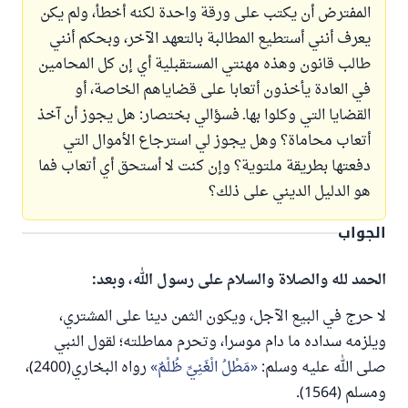
المفترض أن يكتب على ورقة واحدة لكنه أخطأ، ولم يكن
يعرف أنني أستطيع المطالبة بالتعهد الآخر، وبحكم أنني
طالب قانون وهذه مهنتي المستقبلية أي إن كل المحامين
في العادة يأخذون أتعابا على قضاياهم الخاصة، أو
القضايا التي وكلوا بهاـ فسؤالي بختصار: هل يجوز أن آخذ
أتعاب محاماة؟ وهل يجوز لي استرجاع الأموال التي
دفعتها بطريقة ملتوية؟ وإن كنت لا أستحق أي أتعاب فما
هو الدليل الديني على ذلك؟
الجواب
الحمد لله والصلاة والسلام على رسول الله، وبعد:
لا حرج في البيع الآجل، ويكون الثمن دينا على المشتري،
ويلزمه سداده ما دام موسرا، وتحرم مماطلته؛ لقول النبي
صلى الله عليه وسلم:
مَطْلُ الْغَنِيِّ ظُلْمٌ
رواه البخاري(2400)،
ومسلم (1564).