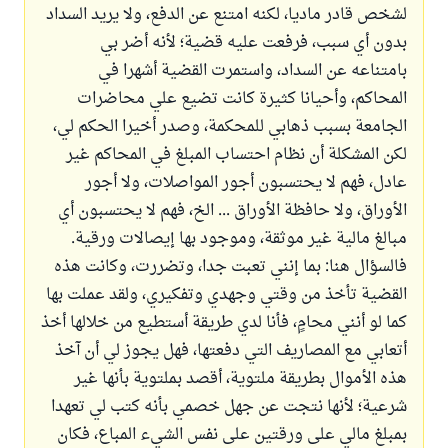
لشخص قادر ماديا، لكنه امتنع عن الدفع، ولا يريد السداد
بدون أي سبب، فرفعت عليه قضية؛ لأنه أضر بي
بامتناعه عن السداد، واستمرت القضية أشهرا في
المحاكم، وأحيانا كثيرة كانت تضيع علي محاضرات
الجامعة بسبب ذهابي للمحكمة، وصدر أخيرا الحكم لي،
لكن المشكلة أن نظام احتساب المبلغ في المحاكم غير
عادل، فهم لا يحتسبون أجور المواصلات، ولا أجور
الأوراق، ولا حافظة الأوراق ... الخ، فهم لا يحتسبون أي
مبالغ مالية غير موثقة، وموجود بها إيصالات ورقية.
فالسؤال هنا: بما إنني تعبت جدا، وتضررت، وكانت هذه
القضية تأخذ من وقتي وجهدي وتفكيري، ولقد عملت بها
كما لو أنني محامٍ، فأنا لدي طريقة أستطيع من خلالها أخذ
أتعابي مع المصاريف التي دفعتها، فهل يجوز لي أن آخذ
هذه الأموال بطريقة ملتوية، أقصد بملتوية بأنها غير
شرعية؛ لأنها نتجت عن جهل خصمي بأنه كتب لي تعهدا
بمبلغ مالي على ورقتين على نفس الشيء المباع، فكان