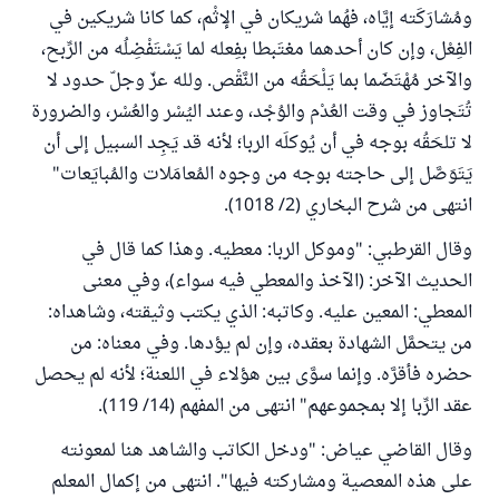
ومُشارَكَته إيَّاه، فهُما شريكان في الإثْم، كما كانا شريكين في
الفِعْل، وإن كان أحدهما مغتَبطا بفِعله لما يَسْتَفْضِلُه من الرِّبح،
والآخر مُهْتَضَما بما يَلْحَقُه من النَّقْص. ولله عزّ وجلّ حدود لا
تُتَجاوز في وقت العُدْم والوُجْد، وعند اليُسْر والعُسْر، والضرورة
لا تلحَقُه بوجه في أن يُوكلَه الربا؛ لأنه قد يَجِد السبيل إلى أن
يَتَوَصَّل إلى حاجته بوجه من وجوه المُعامَلات والمُبايَعات"
انتهى من شرح البخاري (2/ 1018).
وقال القرطبي: "وموكل الربا: معطيه. وهذا كما قال في
الحديث الآخر: (الآخذ والمعطي فيه سواء)، وفي معنى
المعطي: المعين عليه. وكاتبه: الذي يكتب وثيقته، وشاهداه:
من يتحمَّل الشهادة بعقده، وإن لم يؤدها. وفي معناه: من
حضره فأقرَّه. وإنما سوَّى بين هؤلاء في اللعنة؛ لأنه لم يحصل
عقد الرِّبا إلا بمجموعهم" انتهى من المفهم (14/ 119).
وقال القاضي عياض: "ودخل الكاتب والشاهد هنا لمعونته
على هذه المعصية ومشاركته فيها". انتهى من إكمال المعلم