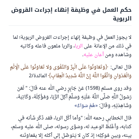
حكم العمل في وظيفة إنهاء إجراءت القروض
الربوية
لا يجوز العمل في وظيفة إنهاء إجراءت القروض الربوية؛ لما
في ذلك من الإعانة على
الربا
، والربا ملعون فاعله وكاتبه
وشاهده ومن
أعان عليه
.
قال تعالى:
وَتَعَاوَنُوا عَلَى الْبِرِّ وَالتَّقْوَى وَلا تَعَاوَنُوا عَلَى الْإثْمِ
وَالْعُدْوَانِ وَاتَّقُوا اللَّهَ إِنَّ اللَّهَ شَدِيدُ الْعِقَابِ
المائدة/2
وقد روى مسلم (1598) عَنْ جَابِرٍ رضي الله عنه قَالَ: " لَعَنَ
رَسُولُ اللَّهِ صَلَّى اللَّهُ عَلَيْهِ وَسَلَّمَ آكِلَ الرِّبَا، وَمُؤْكِلَهُ، وَكَاتِبَهُ،
وَشَاهِدَيْهِ، وَقَالَ:
هُمْ سَوَاءٌ
قال الخطابي رحمه الله: "وأما أكْل الربا، فقد ذَكَر شَأنه في
كتابه، وأغْلظَ الوعيد له، وسَوَّى رسوله، صلى الله عليه وسلم،
بينه، وبين مُوكِلِه؛ إذ كان لا يَتَوصَّل إلى أكله إلا بمُعاوَنَته