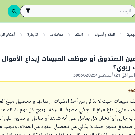
وعية
الفقه وأصوله
الفقه
معاملات
الإجارة
أحكام الو
ين الصندوق أو موظف المبيعات إيداع الأموال
 ربوي؟
596
36
ف مبيعات حيث لا بدّ لي من أخذ الطلبات ، إتمامها و تحصيل مبلغ ال
جب عليّ إيداع مبلغ البيع في مصرف الشركة الربويّ كل يوم ، لذلك هنا
 جاري أو ادّخار. هل يُعامل على أنه شاهد أو تعامل أو تعاون على الر
ن صندوق متجر حيث لا بدّ لي من تحصيل النقود من العملاء. ويجب عل