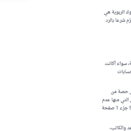
نوك الربوية هي
م شرعا بالرد
ة، سواء أكانت
حسابات
على حصة من
 التي منها عدم
جواز ضمان المضارب (البنك) لرأس مال المضاربة " انتهى من "مجلة مجمع الفقه" عدد 9 جزء 1 صفحة
د والكاتب،