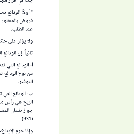
جاء في قرار مجمع 
" أولاً: الودائع 
قروض بالمنظور ال
عند الطلب.
ولا يؤثر على حكم
ثانياً: إن الودا
أ- الودائع التي ت
من نوع الودائع تح
التوفير.
ب- الودائع التي 
الربح هي رأس مال
(931).
وإذا حرم الإيداع،