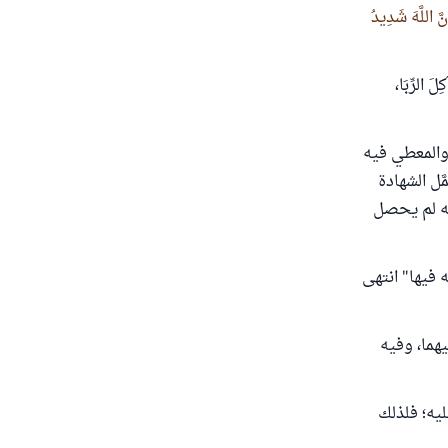
َّ اللَّهَ شَدِيدُ
ِلَ الرِّبَا،
 والمعطي فيه
َل الشهادة
أنه لم يحصل
فيها" انتهى
يهما، وفيه
ليه؛ فلذلك