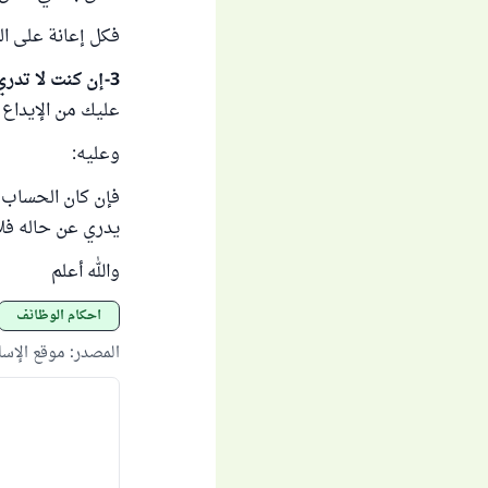
فكل إعانة على ا
3-إن كنت لا تدري طبيعة هذا الحساب
عليك من الإيداع 
وعليه:
فإن كان الحساب ب
يدري عن حاله فلا
والله أعلم
أحكام الوظائف
المصدر
:
موقع الإس