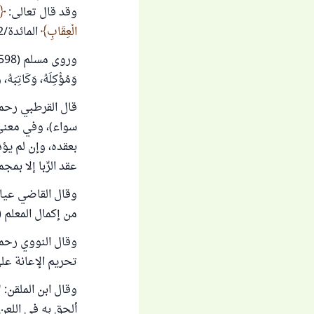
وقد قال تعالى:
الْعِقَابِ
المائدة/2
وَمُؤْكِلَهُ، وَكَاتِبَهُ،
قال القرطبي رحمه
سواء)، وفي معنى 
بعقده، وإن لم يؤد
عقد الرِّبا إلا بمجموع
وقال القاضي عياض
من إكمال المعلم (5/ 283).
وقال النووي رحمه 
تحريم الإعانة على ا
وقال ابن الملقن: 
ألحق به في اللعن" 