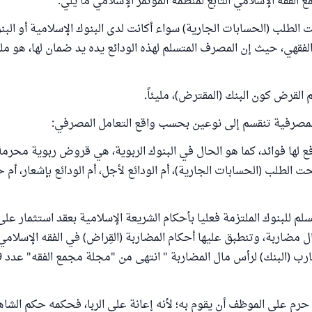
الفقه الإسلامي التابع لمنظمة المؤتمر الإسلامي ما يلي:
تحت الطلب (الحسابات الجارية) سواء أكانت لدى البنوك الإسلامية أو الب
فقهي، حيث إن المصرف المتسلم لهذه الودائع يده يد ضمان لها، هو ملز
 القرض كون البنك (المقترض)، مليئاً.
ئع المصرفية تنقسم إلى نوعين بحسب واقع التعامل المصرفي:
دفع لها فوائد، كما هو الحال في البنوك الربوية، هي قروض ربوية محرم
ت الطلب (الحسابات الجارية)، أم الودائع لأجل، أم الودائع بإشعار، أم 
تسلم للبنوك الملتزمة فعليا بأحكام الشريعة الإسلامية بعقد استثمار 
 مضاربة، وتنطبق عليها أحكام المضاربة (القِراض) في الفقه الإسلامي
 حرم على الموظف أن يقوم به؛ لأنه إعانة على الربا، فحكمه حكم الشاه