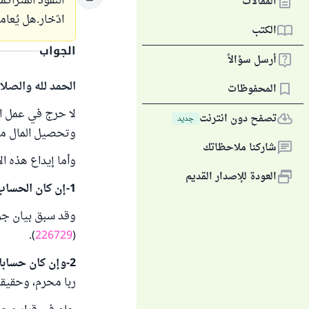
النقود المتراك
المقالات
ادّخار.هل يُعا
الكتب
الجواب
أرسل سؤالاً
الحمد لله والصلا
المحفوظات
لا حرج في عمل ا
تصفح دون انترنت
جديد
وتحصيل المال من 
شاركنا ملاحظاتك
وأما إيداع هذه ا
العودة للإصدار القديم
1-إن كان الحساب جاريا دون فوائد ربوية:
وقد سبق بيان جوا
).
226729
(
2-وإن كان حسابا بفوائد ربوية ،
ربا محرم، وحقيقت