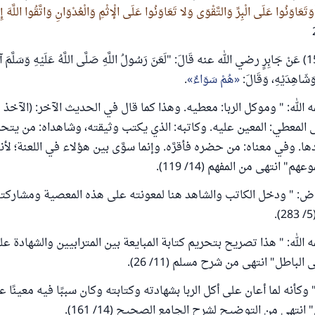
وَتَعَاوَنُوا عَلَى الْبِرِّ وَالتَّقْوَى وَلا تَعَاوَنُوا عَلَى الْإثْمِ وَالْعُدْوَانِ وَاتَّقُوا اللَّهَ إِن
وروى مسلم (1598) عَنْ جَابِرٍ رضي الله عنه قَالَ: "لَعَنَ رَسُولُ اللَّهِ صَلَّى اللَّهُ عَلَيْهِ وَسَلَّمَ آك
 وَشَاهِدَيْهِ، وَقَالَ:
هُمْ سَوَاءٌ
.
 الله: " وموكل الربا: معطيه. وهذا كما قال في الحديث الآخر: (الآخذ
المعطي: المعين عليه. وكاتبه: الذي يكتب وثيقته، وشاهداه: من يتحمّ
ها. وفي معناه: من حضره فأقرَّه. وإنما سوَّى بين هؤلاء في اللعنة؛ ل
هم" انتهى من المفهم (14/ 119).
: " ودخل الكاتب والشاهد هنا لمعونته على هذه المعصية ومشاركته 
الله: " هذا تصريح بتحريم كتابة المبايعة بين المترابيين والشهادة عل
لباطل" انتهى من شرح مسلم (11/ 26).
" وكأنه لما أعان على أكل الربا بشهادته وكتابته وكان سببًا فيه معينًا ع
انتهى من التوضيح لشرح الجامع الصحيح (14/ 161).