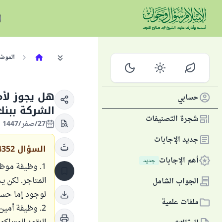
الموض
هل يجوز لأم
حسابي
الشركة ببنك
شجرة التصنيفات
27/صفر/1447 الموافق 21/أغسطس/2025
جديد الإجابات
السؤال
4352
أهم الإجابات
جديد
1. وظيفة موظ
المتاجر. لكن ي
الجواب الشامل
لوجود إما حساب
ملفات علمية
2. وظيفة أمي