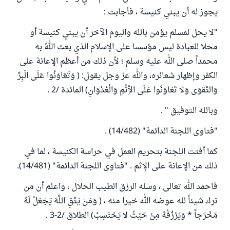
يجوز له أن يبني كنيسة ، فأجابت :
"لا يحل لمسلم يؤمن بالله واليوم الآخر أن يبني كنيسة أو
محلا للعبادة ليس مؤسسا على الإسلام الذي بعث اللهُ به
محمداً صلى الله عليه وسلم ؛ لأن ذلك من أعظم الإعانة على
الكفر وإظهار شعائره، والله عز وجل يقول: ( وَتَعَاوَنُوا عَلَى الْبِرِّ
وَالتَّقْوَى وَلا تَعَاوَنُوا عَلَى الأِثْمِ وَالْعُدْوَانِ) المائدة /2 .
وبالله التوفيق " .
"فتاوى اللجنة الدائمة" (14/482) .
كما أفتت اللجنة بتحريم العمل في حراسة الكنيسة ، لما في
ذلك من الإعانة على الإثم . "فتاوى اللجنة الدائمة" (14/481).
فاحمد الله تعالى ، وسله الرزق الطيب الحلال ، واعلم أن من
ترك شيئاً لله عوضه الله خيرا منه ، ( وَمَنْ يَتَّقِ اللَّهَ يَجْعَلْ لَهُ
مَخْرَجاً * وَيَرْزُقْهُ مِنْ حَيْثُ لا يَحْتَسِبُ) الطلاق /2-3 .