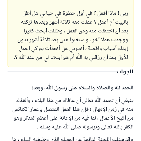
ربى ‍! ماذا أفعل ؟ في أول خطوة في حياتي هل أظل
بالبيت أم أعمل ؟ عملت معه ثلاثة أشهر وبعدها تركته
بعد أن اختنقت منه ومن العمل ، وظللت أبحث كثيرا
ووجدت عملا آخر ، واستغنوا عنى بعد ثلاثة أشهر بدون
إبداء أسباب واقعية ، أخبرني هل أخطأت بتركي العمل
الأول بعد أن رزقني به الله أم هو ابتلاء لي من عند الله ؟.
الجواب
الحمد لله والصلاة والسلام على رسول الله، وبعد:
ينبغي أن تحمد الله تعالى أن عافاك من هذا البلاء ، وأنقذك
منه في زمن الإمهال ؛ فإن هذا العمل المتصل بإعمار الكنائس
من أقبح الأعمال ، لما فيه من الإعانة على أعظم المنكر وهو
الكفر بالله تعالى وبرسوله صلى الله عليه وسلم .
وقد سئلت اللجنة الدائمة عن المسلم الذي وظيفته البناء ، هل