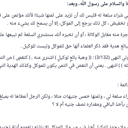
ة والسلام على رسول الله، وبعد:
ي شراء سلعة له فليس لك أن تزيد على ثمنها شيئا؛ لأنك مؤتمن على ذ
 تخفيض ، كل ذلك يرجع إلى الموكل، إلا أن يسمح لك بشيء منه .
ة منه مقابل الوكالة ، أو أن تخبره أنك ستشتري السلعة ثم تبيعها علي
ائع هدية فقد ذكر العلماء أنها حق للموكل وليست للوكيل .
قال في مطالب أولي النهى (3/132) : (( وهبة بائعٍ لوكيلٍ ) اشترى منه , ( كنقصٍ ) 
وكله ) ) انتهى . يعني أن النقص في الثمن يكون للموكل وكذلك الهدية الت
ئمة :
اء سلعة لي ، وثمنها خمس جنيهات مثلا ، ولكن الرجل أعطاها له بمبلغ
 يأخذ الباقي ومقداره نصف جنيه أم لا ؟
، ولا يجوز للوكيل أخذ شئ من مال الموكل إلا بإذنه ؛ لعموم أدلة تحريم