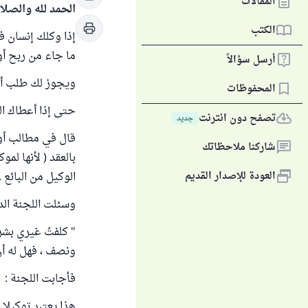
المقالات
الحمد لله والصلا
الكتب
إذا وكلك إنسان ف
ما جاء من ربح أو
أرسل سؤالاً
ويجوز لك طلب أجر
المحفوظات
حتى إذا أعطاك الب
تصفح دون انترنت
جديد
شاركنا ملاحظاتك
بالعقد ( لأنها لم
العودة للإصدار القديم
الوكيل من البائع .
وسئلت اللجنة الدا
" كلفتُ غيري بشر
ونصف ، فهل له أن
فأجابت اللجنة :
هذا يعتبر توكيلا 