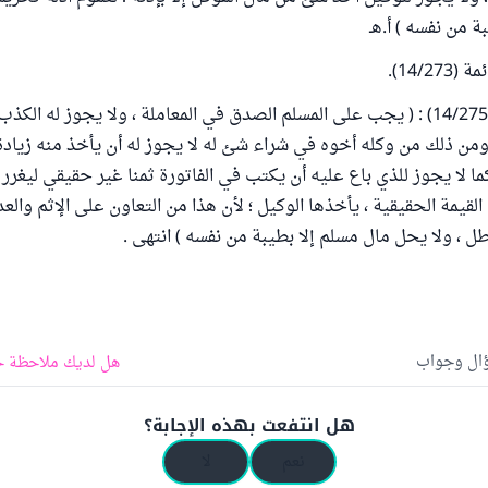
ة من نفسه ) أ.هـ
14/2).
وجاء فيها أيضاً (14/275) : ( يجب على المسلم الصدق في المعاملة ، ولا يجوز له ا
ومن ذلك من وكله أخوه في شراء شئ له لا يجوز له أن يأخذ منه زيادة
ما لا يجوز للذي باع عليه أن يكتب في الفاتورة ثمنا غير حقيقي ليغرر ب
لقيمة الحقيقية ، يأخذها الوكيل ؛ لأن هذا من التعاون على الإثم والع
طل ، ولا يحل مال مسلم إلا بطيبة من نفسه ) انتهى .
ؤال وجواب
هل لديك ملاحظة ح
هل انتفعت بهذه الإجابة؟
نعم
لا