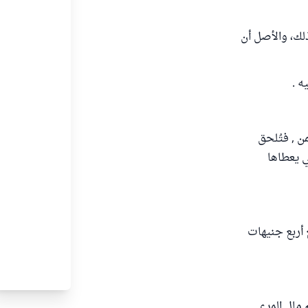
لك، والأصل أن
ه .
من الثمن , فتُلحق
ي يعطاها
 أربع جنيهات
 مال المرء