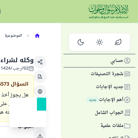
الموضوعية
وكله لشراء
حسابي
02/رجب/1424 الموافق 30/أغسطس/2003
شجرة التصنيفات
السؤال
6573
جديد الإجابات
هل يجوز أخذ م
أهم الإجابات
جديد
ما بصفتي على 
لمنزلتي منه ه
الجواب الشامل
ملفات علمية
الجواب