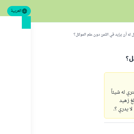
العربية
 له أن يزيد في الثمن دون علم الموكل؟
ل؟
ي له شيئاً
غ زهيد
ا يدري ؟.