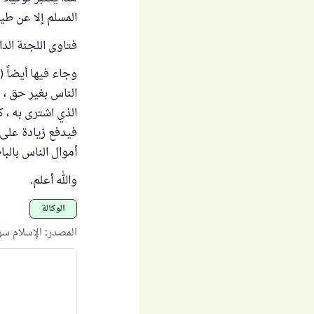
المسلم إلا عن طيب
فتاوى اللجنة الدائمة (73
الناس بغير حق ، 
الذي اشترى به ، ك
فيدفع زيادة على ا
أموال الناس بالبا
والله أعلم.
الوكالة
المصدر
:
الإسلام س