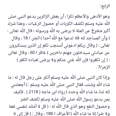
الرابع:
وهو الأدهى والأعظم نكرا ، أن بعض الزائرين يدعو النبي صلى
الله عليه وسلم لكشف الكربات أو حصول الرغبات ، وهذا شرك
أكبر مـُخرِجٌ عن الملة لا يرضى به الله ورسوله ؛ قال الله تعالى :
( وأن المساجد لله فلا تدعوا مع الله أحدا ) الجن / 18 ، وقال
تعالى : ( وقال ربكم ادعوني أستجب لكم إن الذين يستكبرون
عن عبادتي سيدخلون جهنم داخرين ) غافر / 60 ، وقال تعالى
: ( إن تكفروا فإن الله غني عنكم ولا يرضى لعباده الكفر )
الزمر/7 .
وإذا كان النبي صلى الله عليه وسلم أنكر على رجل قال له : ما
شاء الله وشئت فقال النبي صلى الله عليه وسلم : ( أجعلتني
لله ندا، ما شاء الله وحده ) رواه ابن ماجه ( 2118 ) . فكيف
بمن يدعو رسول الله صلى الله عليه وسلم لكشف الضر
وحصول النفع وهو الذي قال الله له : ( قل لا أملك لنفسي نفعا
ولا ضرا إلا ما شاء الله ) الأعراف / 188 ، وقال : ( قل إني لا