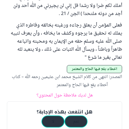
أملك لكم ضرا ولا رشدا قل إني لن يجيرني من الله أحد ولن
أجد من دونه ملتحدا ) الجن / 21 .
فعلى المؤمن أن يعلق رجاءه ورغبته بخالقه وفاطره الذي
يملك له تحقيق ما يرجوه وكشف ما يخافه ، وأن يعرف لنبيه
صلى الله عليه وسلم حقه من الإيمان به ومحبته واتباعه
ظاهراً وباطناً ، ويسأل الله الثبات على ذلك ، ولا يتعبد لله
تعالى بغير ما شرع "
أخطاء يقع فيها الحاج والمعتمر
المصدر
:
انتهى من كلام الشيخ محمد ابن عثيمين رحمه الله – كتاب
أخطاء يقع فيها الحاج والمعتمر
هل لديك ملاحظة حول المحتوى؟
هل انتفعت بهذه الإجابة؟
نعم
لا