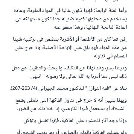
وأما الفئة الرابعة: فإنها تكون غالبا في المواد الملونة، وعادة
يستخدم من محلولها كمية ضئيلة جدا تكون مستهلكة في
المادة الناتجة النهائية، وهذا معفو عنه.
إذن فما كان من الأطعمة أو الأشربة يتضمن في تركيبه شيئا
من هذه المواد فهو باق على الإباحة الأصلية، ولا حرج على
المسلم في تناوله.
وديننا يسر، وقد نهانا عن التكلف، والبحثُ والتنقيبُ عن مثل
ذلك ليس مما أمرنا به الله تعالى ولا رسوله " انتهى.
نقلا عن "فقه النوازل" للدكتور محمد الجيزاني (4/ 263-267).
وبهذا يتبين أنه لا حرج في تناول الفاكهة التي تغطى بشمع
الشيلاك أو يستعمل فيها الكارمين، إذا خلا ذلك من الضرر.
وإذا وجد آثار للحشرة على الفاكهة، فإنها تغسل وتؤكل.
ولو غسلت الفاكهة بالماء والصابون أو بما يذيب الشحم، أو