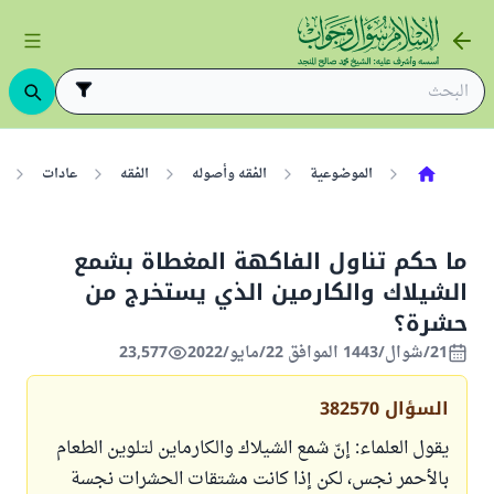
الموضوعية
الفقه وأصوله
الفقه
عادات
ما حكم تناول الفاكهة المغطاة بشمع
الشيلاك والكارمين الذي يستخرج من
حشرة؟
21/شوال/1443 الموافق 22/مايو/2022
23,577
السؤال
382570
يقول العلماء: إنّ شمع الشيلاك والكارماين لتلوين الطعام
بالأحمر نجس، لكن إذا كانت مشتقات الحشرات نجسة