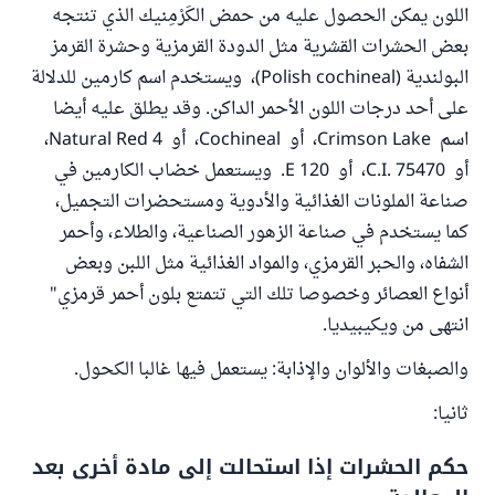
اللون يمكن الحصول عليه من حمض الكَرْمِنيك الذي تنتجه
بعض الحشرات القشرية مثل الدودة القرمزية وحشرة القرمز
البولندية (Polish cochineal)، ويستخدم اسم كارمين للدلالة
على أحد درجات اللون الأحمر الداكن. وقد يطلق عليه أيضا
اسم Crimson Lake، أو Cochineal، أو Natural Red 4،
أو C.I. 75470، أو E 120. ويستعمل خضاب الكارمين في
صناعة الملونات الغذائية والأدوية ومستحضرات التجميل،
كما يستخدم في صناعة الزهور الصناعية، والطلاء، وأحمر
الشفاه، والحبر القرمزي، والمواد الغذائية مثل اللبن وبعض
أنواع العصائر وخصوصا تلك التي تتمتع بلون أحمر قرمزي"
انتهى من ويكيبيديا.
والصبغات والألوان والإذابة: يستعمل فيها غالبا الكحول.
ثانيا:
حكم الحشرات إذا استحالت إلى مادة أخرى بعد