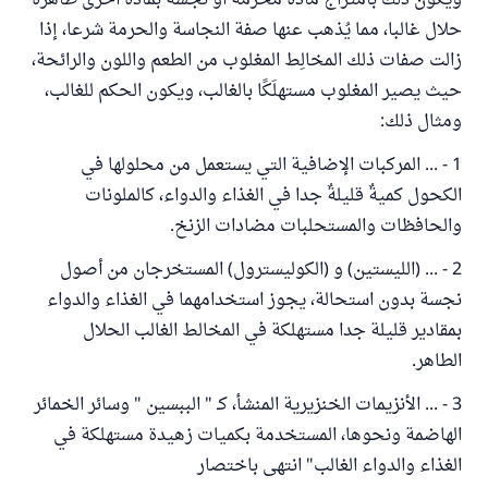
ويكون ذلك بامتزاج مادة محرمة أو نجسة بمادة أخرى طاهرة
حلال غالبا، مما يُذهب عنها صفة النجاسة والحرمة شرعا، إذا
زالت صفات ذلك المخالِط المغلوب من الطعم واللون والرائحة،
حيث يصير المغلوب مستهلَكًا بالغالب، ويكون الحكم للغالب،
ومثال ذلك:
1 - ... المركبات الإضافية التي يستعمل من محلولها في
الكحول كميةٌ قليلةٌ جدا في الغذاء والدواء، كالملونات
والحافظات والمستحلبات مضادات الزنخ.
2 - ... (الليستين) و (الكوليسترول) المستخرجان من أصول
نجسة بدون استحالة، يجوز استخدامهما في الغذاء والدواء
بمقادير قليلة جدا مستهلكة في المخالط الغالب الحلال
الطاهر.
3 - ... الأنزيمات الخنزيرية المنشأ، كـ " الببسين " وسائر الخمائر
الهاضمة ونحوها، المستخدمة بكميات زهيدة مستهلكة في
الغذاء والدواء الغالب" انتهى باختصار