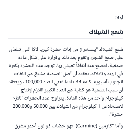
أولا:
شمع الشيلاك
شمع الشيلاك "يستخرج من إناث حشرة كيريا لاكا التي تتغذى
على صمغ الشجر، وتقوم بعد ذلك بإفرازه على شكل مادة
صمغية، لتصنع منه أنفاقاً تعيش بها. توجد هذه الحشرة بكثرة
في الهند وتايلاند. يعقتد أن أصل التسمية مشتق من اللغات
الجنوب آسيوية. كلمة لاك lakh تعني العدد 100,000 ، ويعتقد
أن سبب التسمية هو كناية عن العدد الكبير اللازم لإنتاج
كيلوجرام واحد من هذه المادة. يتراوح عدد الحشرات اللازم
لاستخلاص 1 كيلوجرام من الشيلاك بين 50,000 و200,000
حشرة".
وأما "كارمين (Carmine) فهو خضاب ذو لون أحمر مشرق