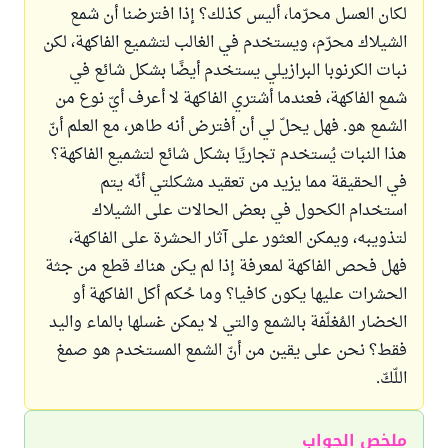
لكان العسل محرّما، أليس كذلك؟ إذا افترضنا أن شمع
الشيلاك محرّم، ويستخدم في الغالب لتشميع الفاكهة، لكن
نبات الكرنوبا البرازيلي يستخدم أيضًا بشكل شائع في
شمع الفاكهة، فعندما أشتري الفاكهة لا أعرف أيّ نوع من
الشمع هو. فهل يحلّ لي أن أفترض أنه طاهر، مع العلم أنّ
هذا النبات يُستخدم تجاريًا بشكل شائع لتشميع الفاكهة؟
في الحقيقة مما يزيد من تعقيد مشكلتي أنّه يتم
استخدام الكحول في بعض الحالات على الشيلاك
لتذويبه، ويمكن العثور على آثار الحشرة على الفاكهة،
فهل فحص الفاكهة لمعرفة إذا لم يكن هناك قطع من جثة
الحشرات عليها يكون كافيا؟ وما حُكم أكل الفاكهة أو
الخضار المُغلّفة بالشمع والتي لا يمكن غسلها بالماء واليد
فقط؟ نحن على يقين من أنّ الشمع المستخدم هو صمغ
اللّكّ.
ملخص الجواب