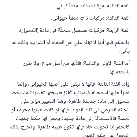
الفئة الثانية: مركبات ذات منشأ نباتي.
الفئة الثالثة: مركبات ذات منشأ حيواني.
الفئة الرابعة: مركبات تستعمل منحَلَّة في مادة (الكحول).
والحكم فيها أنها لا تؤثر على حل الطعام أو الشراب، وذلك لما
يأتي:
أما الفئة الأولى والثانية: فلأنها من أصل مباح، ولا ضرر
باستعمالها.
وأما الفئة الثالثة: فإنها لا تبقى على أصلها الحيواني، وإنما
تطرأ عليها استحالة كيميائية تُغَيِّرُ طبيعتَها تغييرا تاما، بحث
تتحول إلى مادة جديدة طاهرة، وهذا التغيير مؤثر على
الحكم الشرعي في تلك المواد، فإنها لو كانت عينها محرمة أو
نجسة فالاستحالة إلى مادة جديدة يجعل لها حكما جديدا،
كالخمر إذا تحولت خلا فإنها تكون طيبة طاهرة، وتخرج بذلك
التحول عن حكم الخمر.