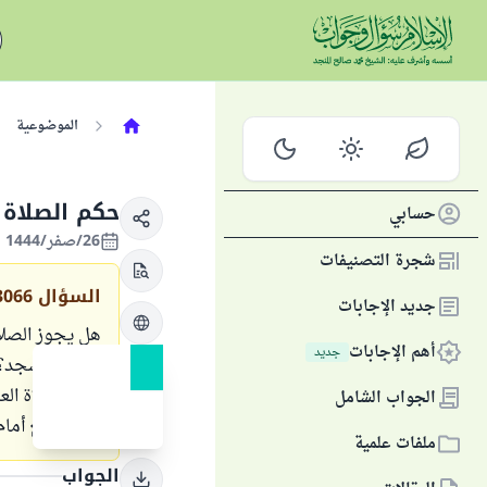
الموضوعية
حكم الصلاة 
حسابي
26/صفر/1444 الموافق 22/سبتمبر/2022
شجرة التصنيفات
السؤال
3066
جديد الإجابات
هل يجوز الصلا
أهم الإجابات
جديد
داخل المسجد؟ ح
أنهينا صلاة ال
الجواب الشامل
ولم توضع أمام 
ملفات علمية
الجواب