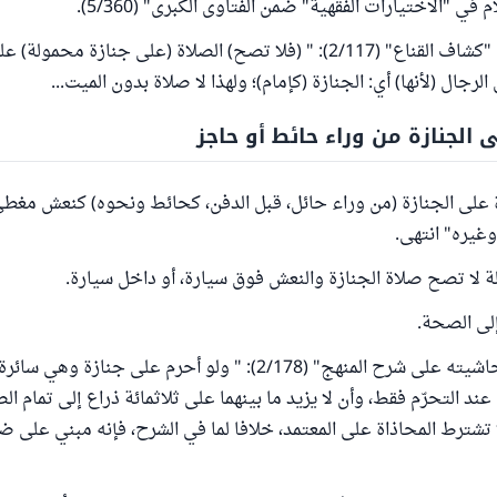
في "الاختيارات الفقهية" ضمن الفتاوى الكبرى" (5/360).
وقال البهوتي في "كشاف القناع" (2/117): " (فلا تصح) الصلاة (على جنازة محم
الرجال (لأنها) أي: الجنازة (كإمام)؛ ولهذا لا صلاة بدون الميت...
 الجنازة من وراء حائط أو حاجز
ة على الجنازة (من وراء حائل، قبل الدفن، كحائط ونحوه) كنعش مغ
غيره" انتهى.
ة لا تصح صلاة الجنازة والنعش فوق سيارة، أو داخل سيارة.
لى الصحة.
قال الجمل في "حاشيته على شرح المنهج" (2/178): " ولو أحرم على ج
عند التحرّم فقط، وأن لا يزيد ما بينهما على ثلاثمائة ذراع إلى تمام الص
ا تشترط المحاذاة على المعتمد، خلافا لما في الشرح، فإنه مبني على ض