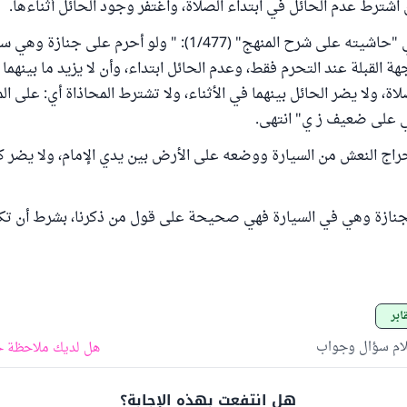
اشترط عدم الحائل في ابتداء الصلاة، واغتفر وجود الحائل أثناءها.
قال البجيرمي في "حاشيته على شرح المنهج" (1/477): " ولو أحرم على 
 القبلة عند التحرم فقط، وعدم الحائل ابتداء، وأن لا يزيد ما بينهما 
لاة، ولا يضر الحائل بينهما في الأثناء، ولا تشترط المحاذاة أي: على ال
ي على ضعيف ز ي" انتهى.
راج النعش من السيارة ووضعه على الأرض بين يدي الإمام، ولا يضر ك
جنازة وهي في السيارة فهي صحيحة على قول من ذكرنا، بشرط أن تك
ابر
لام سؤال وجواب
هل لديك ملاحظة ح
هل انتفعت بهذه الإجابة؟