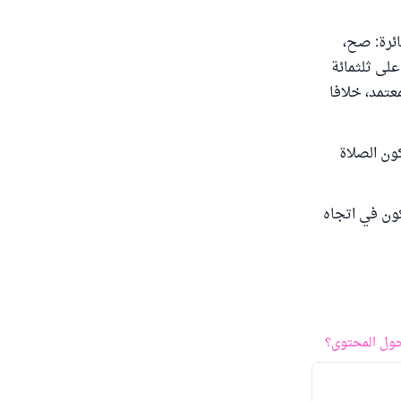
جنازة وهي سائرة: صح،
على ثلثمائة
معتمد، خلافا
ون الصلاة
ون في اتجاه
ول المحتوى؟