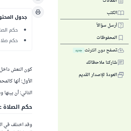
المقالات
الكتب
جدول المحتو
أرسل سؤالاً
حكم الصل
المحفوظات
حكم صلاة 
تصفح دون انترنت
جديد
شاركنا ملاحظاتك
كون النعش داخل 
العودة للإصدار القديم
الأول: أنها كالمح
الثاني: أن بينها 
حكم الصلاة ع
وقد اختلف في الف