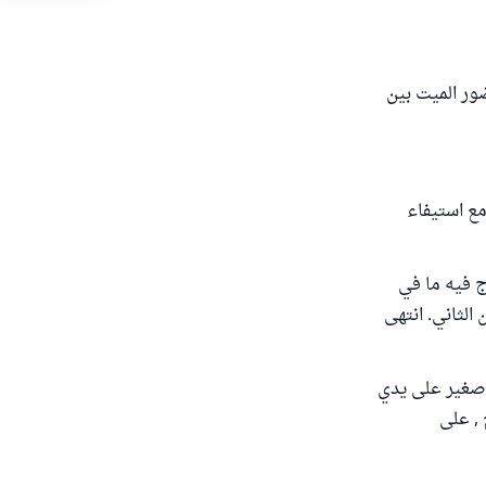
 " : ويشترط أيضا : حضور الميت بين
مع استيفاء
ج فيه ما في
الثاني. انتهى
و صغير على يدي
 , على