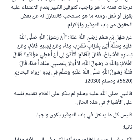
درجات فمنه ما هو واجب، كتوقير الكبير بعدم الاعتداء عليه
بقول أو فعل، ومنه ما هو مستحب كالتنازل له عن بعض
الحقوق من باب التوقير والإكرام.
عَنْ سَهْلِ بْنِ سَعْدٍ رَضِيَ اللَّهُ عَنْهُ: "أَنَّ رَسُولَ اللَّهِ صَلَّى اللهُ
عَلَيْهِ وَسَلَّمَ أُتِيَ بِشَرَابٍ فَشَرِبَ مِنْهُ، وَعَنْ يَمِينِهِ غُلاَمٌ، وَعَنْ
يَسَارِهِ الأَشْيَاخُ، فَقَالَ لِلْغُلاَمِ: أَتَأْذَنُ لِي أَنْ أُعْطِيَ هَؤُلاَءِ؟ فَقَالَ
الغُلاَمُ: وَاللَّهِ يَا رَسُولَ اللَّهِ، لاَ أُوثِرُ بِنَصِيبِي مِنْكَ أَحَدًا، قَالَ:
فَتَلَّهُ رَسُولُ اللَّهِ صَلَّى اللهُ عَلَيْهِ وَسَلَّمَ فِي يَدِهِ "رواه البخاري
(5620)، ومسلم (2030).
فالنبي صلى الله عليه وسلم لم ينكر على الغلام تقديم نفسه
على الأشياخ في هذه الحال.
فليس كل ما يدخل في باب التوقير يكون واجبا.
ثانيا: