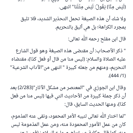
(لَيْسَ مِنَّا) يَقُولُ: لَيْسَ مِثْلَنَا" انتهى.
ولا شك أن هذه الصيغة تحمل التحذير الشديد، فلا تليق
بمجرد الكراهة؛ بل هي أليق بالتحريم.
قال ابن مفلح رحمه الله تعالى:
" ذكر الأصحاب: أن مقتضى هذه الصيغة وهو قول الشارع
عليه الصلاة والسلام: (ليس منا من قال أو فعل كذا)، مقتضاه
التحريم، ومنهم من جعله كبيرة " انتهى من"الآداب الشرعية"
(1/ 444).
وقال ابن الجوزي في "المعتصر من مشكل الآثار"(2/283) بعد
أن ذكر جملة كبيرة من الأحاديث التي فيها (ليس منا من فعل
كذا)، ومنها الحديث السابق، قال:
"لما اختار الله تعالى لنبيه الأمر المحمود، ونفى عنه المذموم،
كان من عمل الأمور المحمودة منه، ومن عمل المذمومة ليس