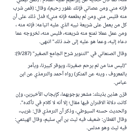
منه، كما قال حكاية عن إبراهيم عليه السلام : (فمن تبعني
فإنه مني ومن عصاني فإنك غفور رحيم)، وقال: (فمن شرب
منه فليس مني ومن لم يطعمه فإنه مني)؛ فدل ذلك على أن
كل من يعمل على شريعة نبيه الذي عليه اتباعه: فإنه منه ،
ومن عمل عملا تمنع منه شريعته، فليس منه، لخروجه عما
دعاه إليه، وعما هو عليه إلى ضد ذلك" انتهى.
وقال الصنعاني في "التنوير شرح الجامع الصغير" (9/287):
"(ليس منا من لم يرحم صغيرنا، ويوقر كبيرنا، ويأمر
بالمعروف ، وينه عن المنكر) رواه أحمد والترمذي عن ابن
عباس.
قرْن هذين بذينك: مشعر بوجوبهما، كإيجاب الأخيرين، وإن
كانت دلالة الاقتران فيها مقال؛ إلا أنه لا كلام في تأكده".
والحديث حسنه السيوطي، وذكر أن الترمذي قال: غريب،
وقال القطان: ضعيف فيه ليث بن أبي سليم، وقال الهيثمي:
فيه ليث وهو مدلس.