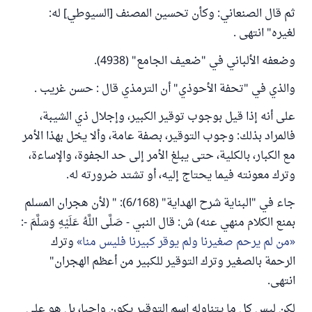
ثم قال الصنعاني: وكأن تحسين المصنف [السيوطي] له:
لغيره" انتهى .
وضعفه الألباني في "ضعيف الجامع" (4938).
والذي في "تحفة الأحوذي" أن الترمذي قال : حسن غريب .
على أنه إذا قيل بوجوب توقير الكبير، وإجلال ذي الشيبة،
فالمراد بذلك: وجوب التوقير، بصفة عامة، وألا يخل بهذا الأمر
مع الكبار، بالكلية، حتى يبلغ الأمر إلى حد الجفوة، والإساءة،
وترك معونته فيما يحتاج إليه، أو تشتد ضرورته له.
جاء في "البناية شرح الهداية" (6/168): " (لأن هجران المسلم
بمنع الكلام منهي عنه) ش: قال النبي - صَلَّى اللَّهُ عَلَيْهِ وَسَلَّمَ -:
من لم يرحم صغيرنا ولم يوقر كبيرنا فليس منا
وترك
الرحمة بالصغير وترك التوقير للكبير من أعظم الهجران"
انتهى.
لكن ليس كل ما يتناوله اسم التوقير يكون واجبا، بل هو على