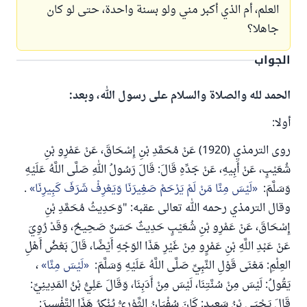
العلم، أم الذي أكبر مني ولو بسنة واحدة، حتى لو كان
جاهلا؟
الجواب
الحمد لله والصلاة والسلام على رسول الله، وبعد:
أولا:
روى الترمذي (1920) عَنْ مُحَمَّدِ بْنِ إِسْحَاقَ، عَنْ عَمْرِو بْنِ
شُعَيْبٍ، عَنْ أَبِيهِ، عَنْ جَدِّهِ قَالَ: قَالَ رَسُولُ اللهِ صَلَّى اللَّهُ عَلَيْهِ
وَسَلَّمَ:
لَيْسَ مِنَّا مَنْ لَمْ يَرْحَمْ صَغِيرَنَا وَيَعْرِفْ شَرَفَ كَبِيرِنَا
.
وقال الترمذي رحمه الله تعالى عقبه: "وَحَدِيثُ مُحَمَّدِ بْنِ
إِسْحَاقَ، عَنْ عَمْرِو بْنِ شُعَيْبٍ حَدِيثٌ حَسَنٌ صَحِيحٌ، وَقَدْ رُوِيَ
عَنْ عَبْدِ اللَّهِ بْنِ عَمْرٍو مِنْ غَيْرِ هَذَا الوَجْهِ أَيْضًا، قَالَ بَعْضُ أَهْلِ
العِلْمِ: مَعْنَى قَوْلِ النَّبِيِّ صَلَّى اللَّهُ عَلَيْهِ وَسَلَّمَ:
لَيْسَ مِنَّا
،
يَقُولُ: لَيْسَ مِنْ سُنَّتِنَا، لَيْسَ مِنْ أَدَبِنَا، وَقَالَ عَلِيُّ بْنُ المَدِينِيِّ:
قَالَ يَحْيَى بْنُ سَعِيدٍ: كَانَ سُفْيَانُ الثَّوْرِيُّ يُنْكِرُ هَذَا التَّفْسِيرَ: