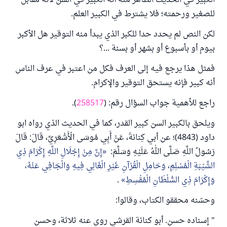
الكبير في الحديث الظاهر منه أنه الكبير في السن لأنه مقابل
للصغير ورحمته؛ فلا يشترط في الكبير العلم.
لكن النص لم يحدد حدا للكبر الذي يبدأ منه التوقير هل الأكبر
بيوم أو بأسبوع أو بشهر أو بسنة ...؟
فمثل هذا يرجع فيه إلى العرف فكل من اعتبر في عرف الناس
أنه كبير فإنه يستحق التوقير والإكرام.
راجع للأهمية جواب السؤال رقم: (
258517
).
ويلحق بالكبير السن كبير القدر، كما في الحديث الذي رواه ابو
داود (4843)؛ عن أبي كِنانةَ، عَنْ أَبِي مُوسَى الْأَشْعَرِيِّ، قَالَ: قَالَ
رَسُولُ اللَّهِ صَلَّى اللهُ عَلَيْهِ وَسَلَّمَ:
إِنَّ مِنْ إِجْلَالِ اللَّهِ إِكْرَامَ ذِي
الشَّيْبَةِ الْمُسْلِمِ، وَحَامِلِ الْقُرْآنِ غَيْرِ الْغَالِي فِيهِ وَالْجَافِي عَنْهُ،
وَإِكْرَامَ ذِي السُّلْطَانِ الْمُقْسِطِ
.
وحسّنه محققو الكتاب، وقالوا:
" إسناده حسن. أبو كنانة القرشي روى عنه ثلاثة، وحسن