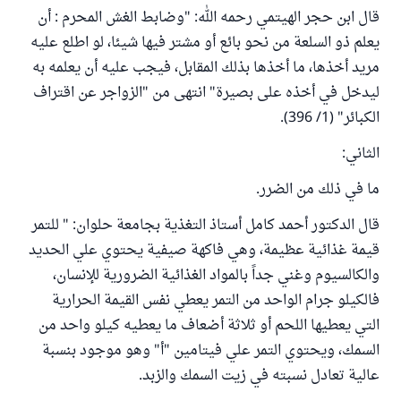
قال ابن حجر الهيتمي رحمه الله: "وضابط الغش المحرم : أن
يعلم ذو السلعة من نحو بائع أو مشتر فيها شيئا، لو اطلع عليه
مريد أخذها، ما أخذها بذلك المقابل، فيجب عليه أن يعلمه به
ليدخل في أخذه على بصيرة" انتهى من "الزواجر عن اقتراف
الكبائر" (1/ 396).
الثاني:
ما في ذلك من الضرر.
قال الدكتور أحمد كامل أستاذ التغذية بجامعة حلوان: " للتمر
قيمة غذائية عظيمة، وهي فاكهة صيفية يحتوي علي الحديد
والكالسيوم وغني جداً بالمواد الغذائية الضرورية للإنسان،
فالكيلو جرام الواحد من التمر يعطي نفس القيمة الحرارية
التي يعطيها اللحم أو ثلاثة أضعاف ما يعطيه كيلو واحد من
السمك، ويحتوي التمر علي فيتامين "أ" وهو موجود بنسبة
عالية تعادل نسبته في زيت السمك والزبد.