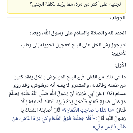
لجنيه على أكثر من مرة، مما يزيد تكلفة الجني؟
الجواب
الحمد لله والصلاة والسلام على رسول الله، وبعد:
لا يجوز رش الخل على البلح لتعجيل تحويله إلى رطب
لأمرين:
الأول:
ما في ذلك من الغش، فإن البلح المرشوش بالخل يفقد كثيرا
من طعمه وفائدته، والمشتري لا يعلم أنه مرشوش، وقد روى
مسلم (102) عَنْ أَبِي هُرَيْرَةَ أَنَّ رَسُولَ اللهِ صَلَّى اللهُ عَلَيْهِ وَسَلَّمَ
مَرَّ عَلَى صُبْرَةِ طَعَامٍ فَأَدْخَلَ يَدَهُ فِيهَا، فَنَالَتْ أَصَابِعُهُ بَلَلًا
فَقَالَ:
مَا هَذَا يَا صَاحِبَ الطَّعَامِ؟
قَالَ أَصَابَتْهُ السَّمَاءُ يَا
رَسُولَ اللهِ، قَالَ:
أَفَلَا جَعَلْتَهُ فَوْقَ الطَّعَامِ كَيْ يَرَاهُ النَّاسُ، مَنْ
غَشَّ فَلَيْسَ مِنِّي
.