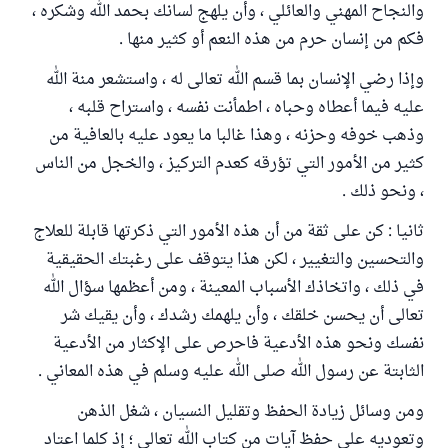
والنجاح المهني والعائلي ، وأن يلهج لسانك بحمد الله وشكره ،
فكم من إنسان حرم من هذه النعم أو كثير منها .
وإذا رضي الإنسان بما قسم الله تعالى له ، واستشعر منة الله
عليه فيما أعطاه وحباه ، اطمأنت نفسه ، واستراح قلبه ،
وذهب خوفه وحزنه ، وهذا غالبا ما يعود عليه بالعافية من
كثير من الأمور التي تؤرقه كعدم التركيز ، والخجل من الناس
، ونحو ذلك .
ثانيا : كن على ثقة من أن هذه الأمور التي ذكرتها قابلة للعلاج
والتحسين والتغيير ، لكن هذا يتوقف على رغبتك الحقيقية
في ذلك ، واتخاذك الأسباب المعينة ، ومن أعظمها سؤال الله
تعالى أن يحسن خلقك ، وأن يلهمك رشدك ، وأن يقيك شر
نفسك ونحو هذه الأدعية فاحرص على الإكثار من الأدعية
الثابتة عن رسول الله صلى الله عليه وسلم في هذه المعاني .
ومن وسائل زيادة الحفظ وتقليل النسيان ، شغل الذهن
وتعوديه على حفظ آيات من كتاب الله تعالى ؛ إذ كلما اعتاد