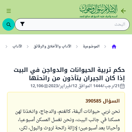
الموضوعية
الآداب والأخلاق والرقائق
الآداب
ح
حكم تربية الحيوانات والدواجن في البيت
إذا كان الجيران يتأذون من رائحتها
21/رجب/1444 الموافق 12/فبراير/2023
12,106
السؤال
390585
نحن نربي حيوانات أليفة، كالغنم، والدجاج، واتخذنا لهن
مسكنا في جانب البيت، ونحن نغسل المسكن أسبوعيا،
وأحيانا بعد أسبوعين؛ لإزالة رائحة لروث والبول، لكن،