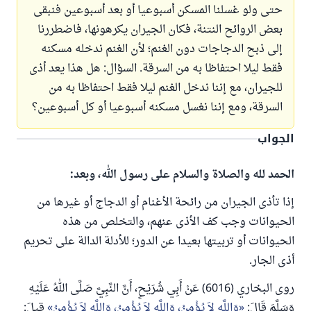
حتى ولو غسلنا المسكن أسبوعيا أو بعد أسبوعين فنبقى
بعض الروائح النتنة، فكان الجيران يكرهونها، فاضطررنا
إلى ذبح الدجاجات دون الغنم؛ لأن الغنم ندخله مسكنه
فقط ليلا احتفاظا به من السرقة. السؤال: هل هذا يعد أذى
للجيران، مع إننا ندخل الغنم ليلا فقط احتفاظا به من
السرقة، ومع إننا نغسل مسكنه أسبوعيا أو كل أسبوعين؟
الجواب
الحمد لله والصلاة والسلام على رسول الله، وبعد:
إذا تأذى الجيران من رائحة الأغنام أو الدجاج أو غيرها من
الحيوانات وجب كف الأذى عنهم، والتخلص من هذه
الحيوانات أو تربيتها بعيدا عن الدور؛ للأدلة الدالة على تحريم
أذى الجار.
روى البخاري (6016) عَنْ أَبِي شُرَيْحٍ، أَنَّ النَّبِيَّ صَلَّى اللهُ عَلَيْهِ
وَسَلَّمَ قَالَ:
وَاللَّهِ لاَ يُؤْمِنُ، وَاللَّهِ لاَ يُؤْمِنُ، وَاللَّهِ لاَ يُؤْمِنُ
قِيلَ: