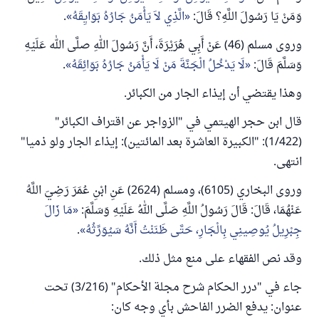
وَمَنْ يَا رَسُولَ اللَّهِ؟ قَالَ:
الَّذِي لاَ يَأْمَنُ جَارُهُ بَوَايِقَهُ
.
وروى مسلم (46) عَنْ أَبِي هُرَيْرَةَ، أَنَّ رَسُولَ اللهِ صلَّى الله عَلَيْهِ
وَسَلَّمَ قَالَ:
لَا يَدْخُلُ الْجَنَّةَ مَنْ لَا يَأْمَنُ جَارُهُ بَوَائِقَهُ
.
وهذا يقتضي أن إيذاء الجار من الكبائر.
قال ابن حجر الهيتمي في "الزواجر عن اقتراف الكبائر"
(1/422): "الكبيرة العاشرة بعد المائتين): إيذاء الجار ولو ذميا"
انتهى.
وروى البخاري (6105)، ومسلم (2624) عَنِ ابْنِ عُمَرَ رَضِيَ اللَّهُ
عَنْهُمَا، قَالَ: قَالَ رَسُولُ اللَّهِ صَلَّى اللهُ عَلَيْهِ وَسَلَّمَ:
مَا زَالَ
جِبْرِيلُ يُوصِينِي بِالْجَارِ، حَتَّى ظَنَنْتُ أَنَّهُ سَيُوَرِّثُهُ
.
وقد نص الفقهاء على منع مثل ذلك.
جاء في "درر الحكام شرح مجلة الأحكام" (3/216) تحت
عنوان: يدفع الضرر الفاحش بأي وجه كان: