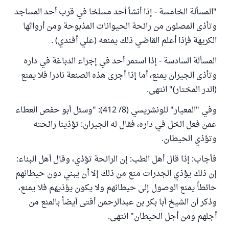
"المسألة الخامسة - إذا أنشأ أحد مسلخا في قرب أحد المساجد
وتأذى المصلون من رائحة الحيوانات المذبوحة ومن أرواثها
الكريهة فإذا أعلم القاضي ذلك يمنعه (علي أفندي) .
المسألة السادسة - إذا استمر أحد في إجراء الدباغة في داره
وتأذى الجيران يمنع، أما إذا أجرى هذه الصنعة نادرا فلا يمنع
(الدر المختار)" انتهى.
وفي "المعيار" للونشريسي (8/ 412): "وسئل أبو حفص العطاء
عمن فعل الخل في داره، فقال له الجيران: تؤذينا رائحته
وتؤذي الحيطان.
فأجاب: إذا قال أهل الطب: إن الرائحة تؤذي، وقال أهل البناء:
إن ذلك يؤذي الجدرات منع من ذلك إلا أن يبني دون حيطانهم
حائطاً يمنع الوصول إلى حيطانهم ولا يكون يؤذيهم فلا يمنع،
وذكر أن الشيخ أبا بكر بن عبدالرحمن أفتى أيضاً بالمنع من
أجلهم ومن أجل الحيطان" انتهى.