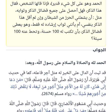
الحمد وهو على كل شيء قدير)، فإذا قالها الشخص، فقال
هذا الذكر، فهل أحصل على جميع فضائل الذكر وثوابه،
مثل : أن يشملني الحرز من الشيطان وإن لم أقل هذا
الذكر بنفسي، أم يأتني ثواب إرشاده له فقط، وهو يعطى
فضائل الذكر، بأن تكتب له 100 حسنة، وتحط عنه 100
سيئة؟
الجواب
الحمد لله والصلاة والسلام على رسول الله، وبعد:
قد ثبت أن الدال على الخير له مثل أجر فاعله، كما في حديث
أَبِي هُرَيْرَةَ، أَنَّ رَسُولَ اللهِ صَلَّى اللهُ عَلَيْهِ وَسَلَّمَ، قَالَ:
مَنْ دَعَا
إِلَى هُدًى، كَانَ لَهُ مِنَ الْأَجْرِ مِثْلُ أُجُورِ مَنْ تَبِعَهُ، لَا يَنْقُصُ ذَلِكَ
مِنْ أُجُورِهِمْ شَيْئًا ...
رواه مسلم (2674).
وحديث أَبِي مَسْعُودٍ الْأَنْصَارِيِّ، قَالَ: قَالَ: رَسُولُ اللهِ صَلَّى اللهُ
عَلَيْهِ وَسَلَّمَ:
مَنْ دَلَّ عَلَى خَيْرٍ فَلَهُ مِثْلُ أَجْرِ فَاعِلِهِ
رواه