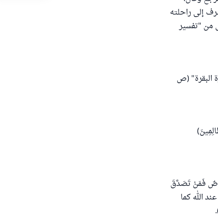
صرف إلى راحلته
تهى من "تفسير
ة البقرة" (ص
الِمِينَ)
َمَنْ تَصَدَّقَ
لك عند الله كما