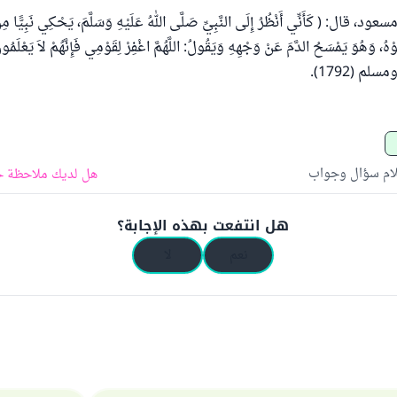
د، قال: ( كَأَنِّي أَنْظُرُ إِلَى النَّبِيِّ صَلَّى اللهُ عَلَيْهِ وَسَلَّمَ، يَحْكِي نَبِيًّا مِنَ 
ْهُ، وَهُوَ يَمْسَحُ الدَّمَ عَنْ وَجْهِهِ وَيَقُولُ: اللَّهُمَّ اغْفِرْ لِقَوْمِي فَإِنَّهُمْ لاَ يَعْلَم
لام سؤال وجواب
هل لديك ملاحظة ح
هل انتفعت بهذه الإجابة؟
نعم
لا