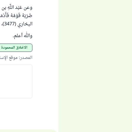
وعن عَبْد اللَّهِ بن مسعو
ضَرَبَهُ قَوْمُهُ فَأَدْمَو
البخاري (3477)، ومسلم (1792).
والله أعلم.
الأخلاق المحمودة
المصدر
:
موقع الإس