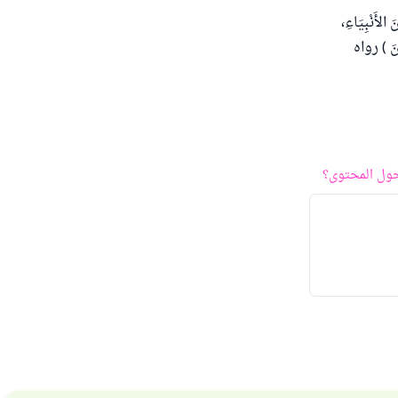
الأَنْبِيَاءِ،
ُونَ ) رواه
ول المحتوى؟