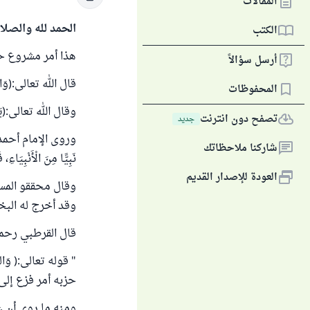
المقالات
الحمد لله والصلا
الكتب
هذا أمر مشروع حس
أرسل سؤالاً
قال الله تعالى:(وَاسْتَعِ
المحفوظات
وقال الله تعالى:(يَاأَيُّه
تصفح دون انترنت
جديد
شاركنا ملاحظاتك
نَبِيًّا مِنَ الْأَنْبِيَاء
العودة للإصدار القديم
وقال محققو المس
وقد أخرج له البخا
قال القرطبي رحمه 
" قوله تعالى:( وَا
حزبه أمر فزع إلى 
ومنه ما روي أن ع