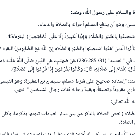
ة والسلام على رسول الله، وبعد:
ن، وهو أن يدفع المسلم أحزانه بالصلاة والدعاء.
ينُوا بِالصَّبْرِ وَالصَّلَاةِ وَإِنَّهَا لَكَبِيرَةٌ إِلَّا عَلَى الْخَاشِعِينَ) البقرة/45.
َا الَّذِينَ آمَنُوا اسْتَعِينُوا بِالصَّبْرِ وَالصَّلَاةِ إِنَّ اللَّهَ مَعَ الصَّابِرِينَ) البقرة /153.
وروى الإمام أحمد في "المسند" (31/ 285-286) عَنْ صُهَيْبٍ، عَنِ النَّبِيِّ صَلَّى اللهُ عَلَ
ِ، قَالَ: (فَقَامَ إِلَى صَلَاتِهِ، قَالَ: وَكَانُوا يَفْزَعُونَ إِذَا فَزِعُوا إِلَى الصَّلَاةِ).
ند: "إسناده صحيح على شرط مسلم، سليمان بن المغيرة: وهو القيسي 
ري مقروناً وتعليقاً، وبقية رجاله ثقات رجال الشيخين " انتهى.
الله تعالى:
لصَّلَاةِ ) خص الصلاة بالذكر من بين سائر العبادات تنويها بذكرها، وكان ع
الصلاة.
بد الله ابن عباس نعي له أخوه قثم - وقيل بنت له- وهو في سفر فاست