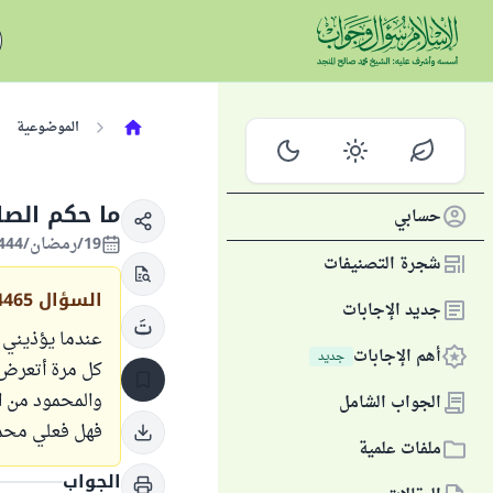
الموضوعية
ما حكم الصل
حسابي
19/رمضان/1444 الموافق 10/أبريل/2023
شجرة التصنيفات
السؤال
4465
جديد الإجابات
عندما يؤذيني 
أهم الإجابات
جديد
كل مرة أتعرض ل
والمحمود من ا
الجواب الشامل
فهل فعلي محمو
ملفات علمية
الجواب