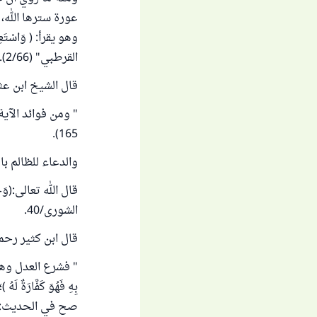
عورة سترها الله،
وهو يقرأ: ( وَاسْتَ
القرطبي" (2/66).
قال الشيخ ابن عث
" ومن فوائد الآية
165).
والدعاء للظالم با
قال الله تعالى:(وَجَزَاءُ 
الشورى/40.
قال ابن كثير رحمه
" فشرع العدل وهو ا
بِهِ فَهُوَ كَفَّارَةٌ 
صح في الحديث: ( وما