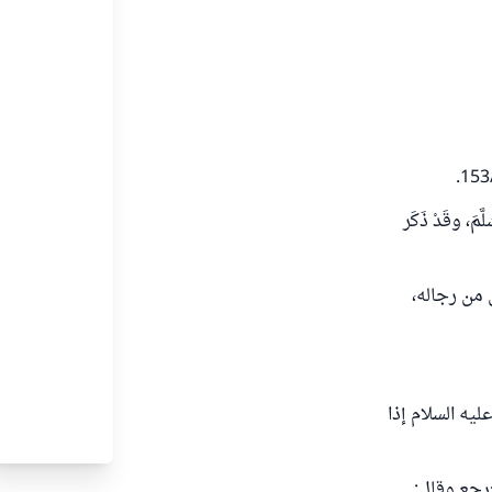
يْهِ وَسَلَّمَ، وقَدْ ذَكَر
من رجاله،
ليه السلام إذا
رجع وقال: