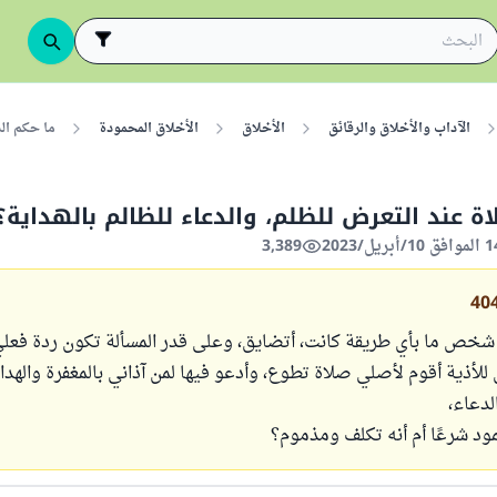
الآداب والأخلاق والرقائق
الأخلاق
الأخلاق المحمودة
ما حكم الص
اة عند التعرض للظلم، والدعاء للظالم بالهداية؟
3,389
40
شخص ما بأي طريقة كانت، أتضايق، وعلى قدر المسألة تكون ردة فعل
لأذية أقوم لأصلي صلاة تطوع، وأدعو فيها لمن آذاني بالمغفرة والهداي
لدعاء،
د شرعًا أم أنه تكلف ومذموم؟