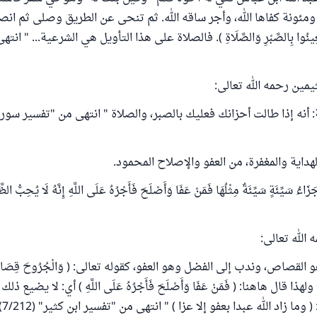
 ومئونة كفاها الله، وأجر ساقه الله. ثم تنحى عن الطريق وصلى ثم ان
عِينُوا بِالصَّبْرِ وَالصَّلَاةِ ). فالصلاة على هذا التأويل هي الشرعية... " ان
يمين رحمه الله تعالى:
: أنه إذا طالت أحزانك فعليك بالصبر، والصلاة " انتهى من "تفسير سور
لهداية والمغفرة، من العفو والإصلاح المحمود.
سَيِّئَةٍ سَيِّئَةٌ مِثْلُهَا فَمَنْ عَفَا وَأَصْلَحَ فَأَجْرُهُ عَلَى اللَّهِ إِنَّهُ لَا يُحِبُّ الظَّ
 الله تعالى:
لقصاص، وندب إلى الفضل وهو العفو، كقوله تعالى: ( وَالْجُرُوحَ قِصَاصٌ ف
لَهُ )؛ ولهذا قال هاهنا: ( فَمَنْ عَفَا وَأَصْلَحَ فَأَجْرُهُ عَلَى اللَّهِ ) أي: لا يضيع ذ
 زاد الله عبدا بعفو إلا عزا ) " انتهى من "تفسير ابن كثير" (7/212).