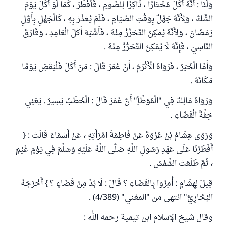
وَلَنَا : أَنَّهُ أَكَلَ مُخْتَارًا ، ذَاكِرًا لِلصَّوْمِ ، فَأَفْطَرَ ، كَمَا لَوْ أَكَلَ يَوْمَ
الشَّكَّ ، وَلِأَنَّهُ جَهْلٌ بِوَقْتِ الصِّيَامِ ، فَلَمْ يُعْذَرْ بِهِ ، كَالْجَهْلِ بِأَوَّلِ
رَمَضَانَ ، وَلِأَنَّهُ يُمْكِنُ التَّحَرُّزُ مِنْهُ ، فَأَشْبَهَ أَكْلَ الْعَامِدِ ، وَفَارَقَ
النَّاسِيَ ، فَإِنَّهُ لَا يُمْكِنُ التَّحَرُّزُ مِنْهُ .
وَأَمَّا الْخَبَرُ ، فَرَوَاهُ الْأَثْرَمُ ، أَنَّ عُمَرَ قَالَ : مَنْ أَكَلَ فَلْيَقْضِ يَوْمًا
مَكَانَهُ .
وَرَوَاهُ مَالِكٌ فِي "الْمُوَطَّأِ" أَنَّ عُمَرَ قَالَ : الْخَطْبُ يَسِيرٌ . يَعْنِي
خِفَّةَ الْقَضَاءِ .
وَرَوَى هِشَامُ بْنُ عُرْوَةَ عَنْ فَاطِمَةَ امْرَأَتِهِ ، عَنْ أَسْمَاءَ قَالَتْ : {
أَفْطَرْنَا عَلَى عَهْدِ رَسُولِ اللَّهِ صَلَّى اللَّهُ عَلَيْهِ وَسَلَّمَ فِي يَوْمٍ غَيْمٍ
، ثُمَّ طَلَعَتْ الشَّمْسُ .
قِيلَ لِهِشَامٍ : أُمِرُوا بِالْقَضَاءِ ؟ قَالَ : لَا بُدَّ مِنْ قَضَاءٍ ؟ } أَخْرَجَهُ
الْبُخَارِيُّ" انتهى من "المغني" (4/389) .
وقال شيخ الإسلام ابن تيمية رحمه الله :