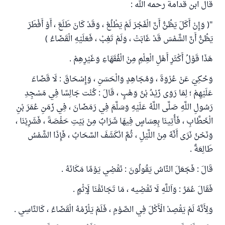
قال ابن قدامة رحمه الله :
"( وَإِنْ أَكَلَ يَظُنُّ أَنَّ الْفَجْرَ لَمْ يَطْلُعْ ، وَقَدْ كَانَ طَلَعَ ، أَوْ أَفْطَرَ
يَظُنُّ أَنَّ الشَّمْسَ قَدْ غَابَتْ ، وَلَمْ تَغِبْ ، فَعَلَيْهِ الْقَضَاءُ )
هَذَا قَوْلُ أَكْثَرِ أَهْلِ الْعِلْمِ مِنْ الْفُقَهَاءِ وَغَيْرِهِمْ .
وَحُكِيَ عَنْ عُرْوَةَ ، وَمُجَاهِدٍ وَالْحَسَنِ ، وَإِسْحَاقَ : لَا قَضَاءَ
عَلَيْهِمْ ؛ لِمَا رَوَى زَيْدُ بْنُ وَهْبٍ ، قَالَ : كُنْت جَالِسًا فِي مَسْجِدِ
رَسُولِ اللَّهِ صَلَّى اللَّهُ عَلَيْهِ وَسَلَّمَ فِي رَمَضَانَ ، فِي زَمَنِ عُمَرَ بْنِ
الْخَطَّابِ ، فَأُتِينَا بِعِسَاسٍ فِيهَا شَرَابٌ مِنْ بَيْتِ حَفْصَةَ ، فَشَرِبْنَا ،
وَنَحْنُ نَرَى أَنَّهُ مِنْ اللَّيْلِ ، ثُمَّ انْكَشَفَ السَّحَابُ ، فَإِذَا الشَّمْسُ
طَالِعَةٌ .
قَالَ : فَجَعَلَ النَّاسُ يَقُولُونَ : نَقْضِي يَوْمًا مَكَانَهُ .
فَقَالَ عُمَرُ : وَاَللَّهِ لَا نَقْضِيه ، مَا تَجَانَفْنَا لَإِثْمٍ .
وَلِأَنَّهُ لَمْ يَقْصِدْ الْأَكْلَ فِي الصَّوْمِ ، فَلَمْ يَلْزَمْهُ الْقَضَاءُ ، كَالنَّاسِي .