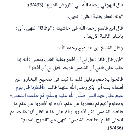
قال البهوتي رحمه الله في "الروض المربع" (3/433):
"وله الفطر بغلبة الظن" انتهى.
قال ابن قاسم رحمه الله في حاشيته : "وفاقا" انتهى . أي :
باتفاق الأئمة الأربعة .
وقال الشيخ ابن عثيمين رحمه الله :
"فإن قال قائل: هل لي أن أفطر بغلبة الظن، بمعنى : أنه إذا
غلب على ظني أن الشمس غربت، فهل لي أن أفطر؟
فالجواب: نعم، ودليل ذلك ما ثبت في صحيح البخاري عن
أسماء بنت أبي بكر رضي الله عنهما قالت:
أفطرنا في يوم
غيم على عهد النبي صلّى الله عليه وسلّم، ثم طلعت الشمس
ومعلوم أنهم لم يفطروا عن علم، لأنهم لو أفطروا عن علم ما
طلعت الشمس، لكن أفطروا بناءً على غلبة الظن أنها غابت، ثم
انجلى الغيم فطلعت الشمس" انتهى من "الشرح الممتع"
(6/436).