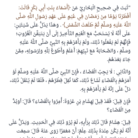
"ثَبَتَ فِي صَحِيحِ الْبُخَارِيِّ عَنْ
أَسْمَاءَ بِنْتِ أَبِي بَكْرٍ قَالَتْ:
أَفْطَرْنَا يَوْمًا مِنْ رَمَضَانَ فِي غَيْمٍ عَلَى عَهْدِ رَسُولِ اللَّهِ صَلَّى
اللَّهُ عَلَيْهِ وَسَلَّمَ ثُمَّ طَلَعَتْ الشَّمْسُ
. وَهَذَا يَدُلُّ عَلَى شَيْئَيْنِ:
عَلَى أَنَّهُ لَا يُسْتَحَبُّ مَعَ الْغَيْمِ التَّأْخِيرُ إلَى أَنْ يَتَيَقَّنَ الْغُرُوبَ؛
فَإِنَّهُمْ لَمْ يَفْعَلُوا ذَلِكَ، وَلَمْ يَأْمُرْهُمْ بِهِ النَّبِيُّ صَلَّى اللَّهُ عَلَيْهِ
وَسَلَّمَ ، وَالصَّحَابَةُ مَعَ نَبِيِّهِمْ: أَعْلَمُ وَأَطْوَعُ لِلَّهِ وَلِرَسُولِهِ، مِمَّنْ
جَاءَ بَعْدَهُمْ.
وَالثَّانِي : لَا يَجِبُ الْقَضَاءُ ، فَإِنَّ النَّبِيَّ صَلَّى اللَّهُ عَلَيْهِ وَسَلَّمَ لَوْ
أَمَرَهُمْ بِالْقَضَاءِ لَشَاعَ ذَلِكَ، كَمَا نُقِلَ فِطْرُهُمْ ، فَلَمَّا لَمْ يُنْقَلْ ذَلِكَ،
دَلَّ عَلَى إنَّهُ لَمْ يَأْمُرْهُمْ بِهِ.
فَإِنْ قِيلَ: فَقَدْ قِيلَ لِهِشَامِ بْنِ عُرْوَةَ: أُمِرُوا بِالْقَضَاءِ؟ قَالَ: أوَبُدٌّ
مِنْ الْقَضَاءِ؟
قِيلَ: هِشَامٌ قَالَ ذَلِكَ بِرَأْيِهِ، لَمْ يُرْوَ ذَلِكَ فِي الْحَدِيثِ. وَيَدُلُّ عَلَى
أَنَّهُ لَمْ يَكُنْ عِنْدَهُ بِذَلِكَ عِلْمٌ: أَنَّ مَعْمَرًا رَوَى عَنْهُ قَالَ: سَمِعْت