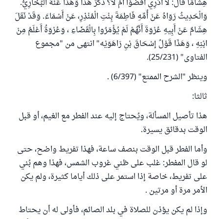
هِشَامًا قَالَ: لَا أَدْرِي أَقَضَوْا أَمْ لَا؟ ذَكَرَ هَذَا وَهَذَا عَنْهُ الْبُخَارِيُّ.
وَالْحَدِيثُ رَوَاهُ عَنْ أُمِّهِ فَاطِمَةَ بِنْتِ الْمُنْذِرِ، عَنْ أَسْمَاءَ. وَقَدْ نَقَلَ
هِشَامٌ عَنْ أَبِيهِ عُرْوَةَ أَنَّهُمْ لَمْ يُؤْمَرُوا بِالْقَضَاءِ ، وَعُرْوَةُ أَعْلَمُ مِنْ
ابْنِهِ ، وَهَذَا قَوْلُ إسْحَاقَ بْنِ رَاهَوَيْه" انتهى من "مجموع
الفتاوى" (25/231).
وينظر "الشرح الممتع" (6/397) .
ثالثا:
هذا تأصيل المسألة، ويُحتاج إليه عند الفطر مع الغيم، أو قبل
الوقت بدقائق يسيرة.
وأما الفطر قبل الوقت بنصف ساعة، فهذا تفريط واضح، حتى
لو قال المفطر: غلب على ظني غروب الشمس، فهذا وهم بُني
على تفريط، خاصة إذا استمر على ذلك أياما كثيرة، ولم يكن
الأمر مرة أو مرتين .
وإذا لم يكن يؤذن للصلاة في بلد الصائم، فأولى له أن يحتاط