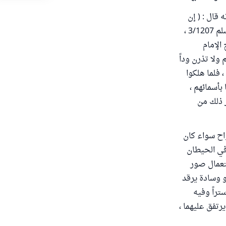
قال : ( إن
الله ورسوله حرم بيع الخمر والميتة والخنزير والأصنام ) متفق عليه البخاري 3/43 ، ومسلم 3/1207 ،
الإمام
 ولا تذرن وداً
قوم نوح ، فلما هلكوا
بأسمائهم ،
وتنسخ العلم عبدت ) أخرجه البخاري 6/73 ولغير ذلك من
اح سواء كان
 في الحيطان
ستعمال صور
و وسادة يرقد
راً وفيه
رتفق عليهما ،