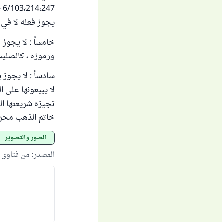
يجوز فعله لا في ا
خامساً : لا يجوز
ورموزه ، كالصليب
سادساً : لا يجوز
لا يبيعونها على ال
تجيزه شريعتها الم
خاتم الذهب محرم
الصور والتصوير
المصدر
:
من فتاوى اللجن