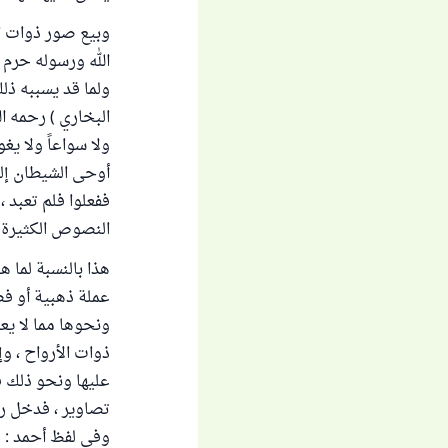
وبيع صور ذوات ال
ولما قد يسببه ذل
البخاري ) رحمه ال
أوحى الشيطان إلى
النصوص الكثيرة 
هذا بالنسبة لما 
عملة ذهبية أو فضي
ونحوها مما لا يعت
ذوات الأرواح ، و
عليها ونحو ذلك ف
تصاوير ، فدخل رس
وفي لفظ أحمد : ق