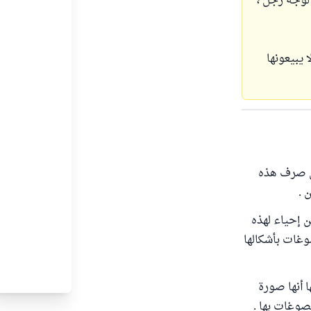
لوجه رجل ،
 يبيعونها
 من صرف هذه
 .
ن إحياء لهذه
وغات بأشكالها
ا أنها صورة
صوغات بها .