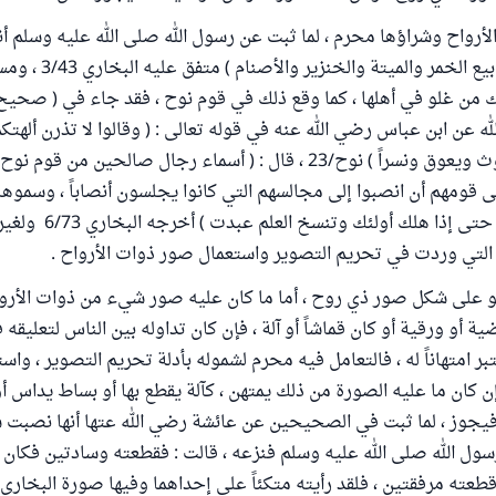
أرواح وشراؤها محرم ، لما ثبت عن رسول الله صلى الله عليه وسلم أنه 
ك من غلو في أهلها ، كما وقع ذلك في قوم نوح ، فقد جاء في ( صحيح 
له عن ابن عباس رضي الله عنه في قوله تعالى : ( وقالوا لا تذرن ألهتكم
ولا سواعاً ولا يغوث ويعوق ونسراً ) نوح/23 ، قال : ( أسماء رجال صالحين من 
 قومهم أن انصبوا إلى مجالسهم التي كانوا يجلسون أنصاباً ، وسموها 
ففعلوا فلم تعبد ، حتى إذا هلك أولئك 
التي وردت في تحريم التصوير واستعمال صور ذوات الأرواح .
هو على شكل صور ذي روح ، أما ما كان عليه صور شيء من ذوات الأرو
ة أو ورقية أو كان قماشاً أو آلة ، فإن كان تداوله بين الناس لتعليقه
بر امتهاناً له ، فالتعامل فيه محرم لشموله بأدلة تحريم التصوير ، وا
إن كان ما عليه الصورة من ذلك يمتهن ، كآلة يقطع بها أو بساط يداس أ
يجوز ، لما ثبت في الصحيحين عن عائشة رضي الله عتها أنها نصبت ست
ول الله صلى الله عليه وسلم فنزعه ، قالت : فقطعته وسادتين فكان ي
طعته مرفقتين ، فلقد رأيته متكئاً على إحداهما وفيها صورة البخاري