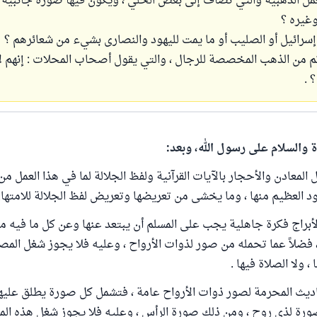
لعمل الذهبية والتي تضاف إلى بعض الحلي ، ويكون فيها صورة جانبية 
غيره ؟
إسرائيل أو الصليب أو ما يمت لليهود والنصارى بشيء من شعائرهم ؟
تم من الذهب المخصصة للرجال ، والتي يقول أصحاب المحلات : إنهم لا
 .
ة والسلام على رسول الله، وبعد:
غل المعادن والأحجار بالآيات القرآنية ولفظ الجلالة لما في هذا العمل
د العظيم منها ، وما يخشى من تعريضها وتعريض لفظ الجلالة للامتهان
 الأبراج فكرة جاهلية يجب على المسلم أن يبتعد عنها وعن كل ما فيه م
 ، فضلاً عما تحمله من صور لذوات الأرواح ، وعليه فلا يجوز شغل المص
، ولا الصلاة فيها .
الأحاديث المحرمة لصور ذوات الأرواح عامة ، فتشمل كل صورة يطلق عليه
صورة لذي روح ، ومن ذلك صورة الرأس ، وعليه فلا يجوز شغل هذه الم