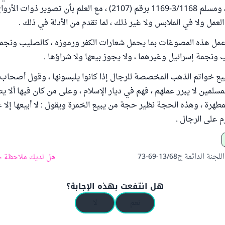
6/103،214،247 ، ومسلم 3/1168-1169 برقم (2107) ، مع العلم بأن تصوير 
لعمل ولا في الملابس ولا غير ذلك ، لما تقدم من الأدلة في ذلك .
 عمل هذه المصوغات بما يحمل شعارات الكفر ورموزه ، كالصليب ونجمة
 ونجمة إسرائيل وغيرهما ، ولا يجوز بيعها ولا شراؤها .
 بيع خواتم الذهب المخصصة للرجال إذا كانوا يلبسونها ، وقول أصحاب 
مسلمين لا يبرر عملهم ، فهم في ديار الإسلام ، وعلى من كان فيها ألا يتع
طهرة ، وهذه الحجة نظير حجة من يبيع الخمرة ويقول : لا أبيعها إلا ع
 على الرجال .
ة الدائمة ج13/68-69-73
هل لديك ملاحظة ح
هل انتفعت بهذه الإجابة؟
نعم
لا