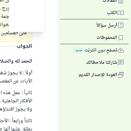
رابعاً : بعض ا
المقالات
كجنيه جورج و
الكتب
خامساً : نجمة 
سادساً : الخوا
أرسل سؤالاً
على المسلمين ؟
المحفوظات
الجواب
تصفح دون انترنت
جديد
الحمد لله والصلا
شاركنا ملاحظاتك
أولاً : لا يجوز ش
العودة للإصدار القديم
الآيات عن المقصو
ثانياً : عمل هذه
الأفكار الجاهلية
ولا يجوز اقتناؤها 
ثالثاً ورابعاً : 
يطلق عليها أنها 