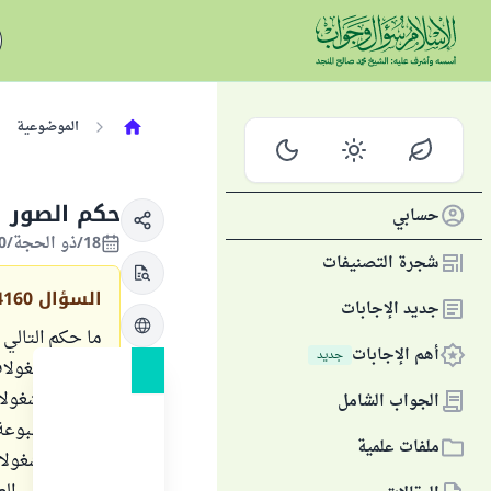
الموضوعية
حكم الصور و
حسابي
18/ذو الحجة/1420 الموافق 24/مارس/2000
شجرة التصنيفات
السؤال
4160
جديد الإجابات
ما حكم التالي :
أهم الإجابات
جديد
أولاً : المشغول
ثانياً : المشغو
الجواب الشامل
صورة مطبوعة أ
ملفات علمية
ثالثاً : المشغ