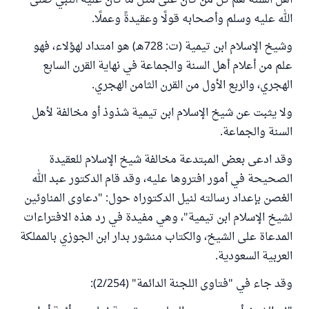
أهل السنة هم كل من كان على مثل ما كان عليه النبي صلى
الله عليه وسلم وأصحابه قولًا وعقيدةً وعملًا.
وشيخ الإسلام ابن تيمية (ت: 728هـ) هو امتداد لهؤلاء، فهو
علم من أعلام أهل السنة والجماعة في نهاية القرن السابع
الهجري، والربع الأول من القرن الثامن الهجري.
ولا يثبت عن شيخ الإسلام ابن تيمية شذوذ أو مخالفة لأهل
السنة والجماعة.
وقد ادعى بعض المبتدعة مخالفة شيخ الإسلام للعقيدة
الصحيحة في أمور افتروها عليه، وقد قام الدكتور عبد الله
الغصن بإعداد رسالته لنيل الدكتوراه حول: "دعاوى المناوئين
لشيخ الإسلام ابن تيمية"، وهي مفيدة في رد هذه الافتراءات
المدعاة على الشيخ، والكتاب منشور بدار ابن الجوزي بالمملكة
العربية السعودية.
وقد جاء في "فتاوى اللجنة الدائمة" (2/254):