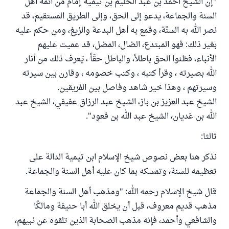
"إن الشيخ أحمد بن عبد الحليم بن تيمية إمام من أئمة أهل
السنة والجماعة، يدعو إلى الحق، وإلى الطريق المستقيم، قد
نصر الله به السنَّة، وقمع به أهل البدعة والزيغ، ومن حكم عليه
بغير ذلك: فهو المبتدع، الضال، المضل، قد عميت عليهم
الأنباء، فظنوا الحق باطلاً، والباطل حقّاً ، يَعرف ذلك من أنار
الله بصيرته ، وقرأ كتبه ، وكتب خصومه ، وقارن بين سيرته
وسيرتهم ، وهذا خير شاهد وفاصل بين الفريقين.
الشيخ عبد العزيز بن باز، الشيخ عبد الرزاق عفيفي، الشيخ عبد
الله بن غديان، الشيخ عبد الله بن قعود".
ثالثا:
نذكر هنا بعض نصوص شيخ الإسلام ابن تيمية الدالة على
تعظيمه للسنة، وتمسكه بما كان عليه أهل السنة والجماعة.
قال شيخ الإسلام رحمه الله: "ومذهب أهل السنة والجماعة
مذهب قديم معروف، قبل أن يخلق الله أبا حنيفة ومالكًا
والشافعي وأحمد، فإنه مذهب الصحابة الذين تلقوه عن نبيهم،