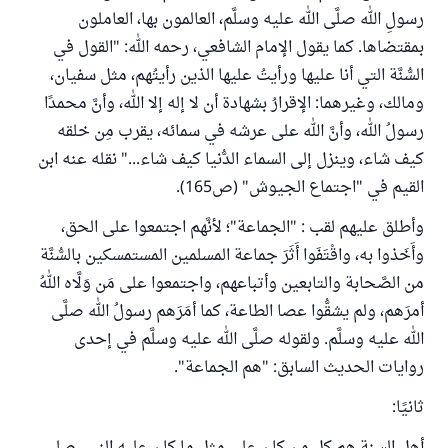
رسولِ الله صلَّى الله عليه وسلَّم، العالمون بها، العاملون
بمقتضاها. كما يقول الإمام الشافعي، رحمه الله: "القول في
السُّنَّة التي أنا عليها ورأيتُ عليها الذين رأيتُهم، مثل سفيان،
ومالك، وغيرهما: الإقرارُ بشهادة أن لا إله إلا الله، وأنَّ محمدًا
رسولُ الله، وأنَّ الله على عرشه في سمائه، يقرب مِن خلقه
كيف شاء، وينزل إلى السماء الدُّنيا كيف شاء..." نقله عنه ابن
القيم في "اجتماع الجيوش" (ص165).
وأطلق عليهم لقب : "الجماعة"؛ لأنَّهم اجتمعوا على الحق،
وأَخَذوا به، واقْتَفَوا أَثَرَ جماعة المسلمين المستمسكين بالسُّنَّة
من الصَّحابة والتابعين وأتباعهم، واجتمعوا على مَن وَلَّاه اللهُ
أمرَهم، ولم يشقُّوا عصا الطاعة، كما أمَرَهم رسولُ الله صلَّى
الله عليه وسلَّم. ولقوله صلَّى الله عليه وسلَّم في إحدى
روايات الحديث السابق: "هم الجماعة".
ثانيًا: