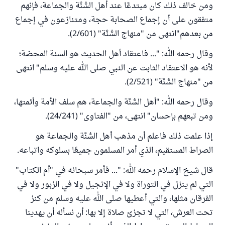
ومن خالف ذلك كان مبتدعًا عند أهل السُّنَّة والجماعة، فإنهم
متفقون على أن إجماع الصحابة حجة، ومتنازعون في إجماع
من بعدهم"انتهى من "منهاج السُّنَّة" (2/601).
وقال رحمه الله: "... فاعتقاد أهل الحديث هو السنة المحضة؛
لأنه هو الاعتقاد الثابت عن النبي صلى الله عليه وسلم" انتهى
من "منهاج السُّنَّة" (2/521).
وقال رحمه الله: "أهل السُّنَّة والجماعة، هم سلف الأمة وأئمتها،
ومن تبعهم بإحسان" انتهى، من "الفتاوى" (24/241).
إذا علمت ذلك فاعلم أن مذهب أهل السُّنَّة والجماعة هو
الصراط المستقيم، الذي أمر المسلمون جميعًا بسلوكه واتباعه.
قال شيخ الإسلام رحمه الله: "... فأمر سبحانه في "أم الكتاب"
التي لم ينزل في التوراة ولا في الإنجيل ولا في الزبور ولا في
الفرقان مثلها، والتي أعطيها صلى الله عليه وسلم من كنز
تحت العرش، التي لا تجزئ صلاة إلا بها: أن نسأله أن يهدينا