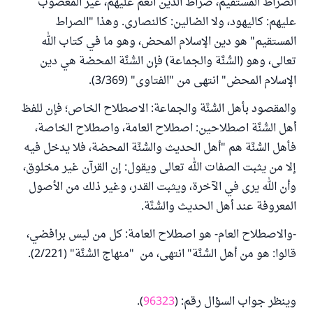
الصراط المستقيم، صراط الذين أنعم عليهم، غير المغضوب
عليهم: كاليهود، ولا الضالين: كالنصارى. وهذا "الصراط
المستقيم" هو دين الإسلام المحض، وهو ما في كتاب الله
تعالى، وهو (السُّنَّة والجماعة) فإن السُّنَّة المحضة هي دين
الإسلام المحض" انتهى من "الفتاوى" (3/369).
والمقصود بأهل السُّنَّة والجماعة: الاصطلاح الخاص؛ فإن للفظ
أهل السُّنَّة اصطلاحين: اصطلاح العامة، واصطلاح الخاصة،
فأهل السُّنَّة هم "أهل الحديث والسُّنَّة المحضة، فلا يدخل فيه
إلا من يثبت الصفات الله تعالى ويقول: إن القرآن غير مخلوق،
وأن الله يرى في الآخرة، ويثبت القدر، وغير ذلك من الأصول
المعروفة عند أهل الحديث والسُّنَّة.
-والاصطلاح العام- هو اصطلاح العامة: كل من ليس برافضي،
قالوا: هو من أهل السُّنَّة" انتهى، من "منهاج السُّنَّة" (2/221).
وينظر جواب السؤال رقم: (
96323
).