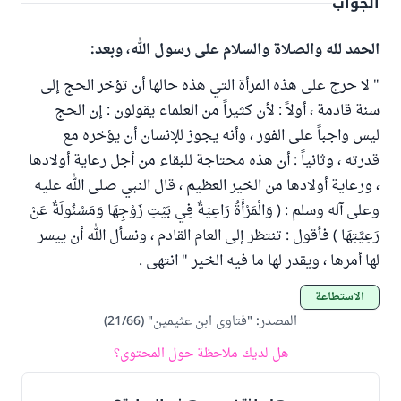
الجواب
الحمد لله والصلاة والسلام على رسول الله، وبعد:
" لا حرج على هذه المرأة التي هذه حالها أن تؤخر الحج إلى
سنة قادمة ، أولاً : لأن كثيراً من العلماء يقولون : إن الحج
ليس واجباً على الفور ، وأنه يجوز للإنسان أن يؤخره مع
قدرته ، وثانياً : أن هذه محتاجة للبقاء من أجل رعاية أولادها
، ورعاية أولادها من الخير العظيم ، قال النبي صلى الله عليه
وعلى آله وسلم : ( وَالْمَرْأَةُ رَاعِيَةٌ فِي بَيْتِ زَوْجِهَا وَمَسْئُولَةٌ عَنْ
رَعِيَّتِهَا ) فأقول : تنتظر إلى العام القادم ، ونسأل الله أن ييسر
لها أمرها ، ويقدر لها ما فيه الخير " انتهى .
الاستطاعة
المصدر
:
"فتاوى ابن عثيمين" (21/66)
هل لديك ملاحظة حول المحتوى؟