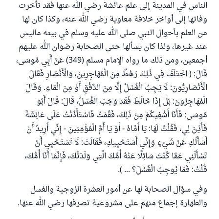
الناس في المدينة إلى علم عائشة رضي الله عنها فقد تأخرت
وفاتها إلى أواخر خلافة معاوية رضي الله عنه، وكذا كان لها
من العلم بأحوال النبي صلى الله عليه وسلم في بيته ماليس
عند غيرها، ولذا كان يسألها حتى الصحابة رضوان الله عليهم
أجمعين، ومن ذلك ما رواه الإمام مسلم (349) عَنْ أَبِي مُوسَى،
قَالَ: ( اخْتَلَفَ فِي ذَلِكَ رَهْطٌ مِنَ الْمُهَاجِرِينَ، وَالْأَنْصَارِ فَقَالَ
الْأَنْصَارِيُّونَ: لَا يَجِبُ الْغُسْلُ إِلَّا مِنَ الدَّفْقِ أَوْ مِنَ الْمَاءِ. وَقَالَ
الْمُهَاجِرُونَ: بَلْ إِذَا خَالَطَ فَقَدْ وَجَبَ الْغُسْلُ، قَالَ: قَالَ أَبُو
مُوسَى: فَأَنَا أَشْفِيكُمْ مِنْ ذَلِكَ، فَقُمْتُ فَاسْتَأْذَنْتُ عَلَى عَائِشَةَ
فَأُذِنَ لِي، فَقُلْتُ لَهَا: يَا أُمَّاهْ - أَوْ يَا أُمَّ الْمُؤْمِنِينَ - إِنِّي أُرِيدُ أَنْ
أَسْأَلَكِ عَنْ شَيْءٍ وَإِنِّي أَسْتَحْيِيكِ، فَقَالَتْ: لَا تَسْتَحْيِي أَنْ
تَسْأَلَنِي عَمَّا كُنْتَ سَائِلًا عَنْهُ أُمَّكَ الَّتِي وَلَدَتْكَ، فَإِنَّمَا أَنَا أُمُّكَ،
قُلْتُ: فَمَا يُوجِبُ الْغُسْلَ؟ ... ).
وفي سؤال الصحابة لها عن أمور العشرة الزوجية والغسل
والطهارة إجماع منهم على مشروعية تصرفها رضي الله عنها.