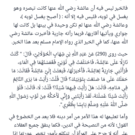
فالخبر ليس فيه أن عائشة رضي الله عنها كانت تبصره وهو
يغسل في ثوبه، فليس فيه إلا أنه : ( أصبح يغسل ثوبه )،
وعائشة رضي الله عنها لم تكن وحيدة في بيتها بل كانت لها
جواري ويأتيها أقاربها، فربما رأته جارية فأخبرت عائشة رضي
الله عنها، كما في الخبر الذي رواه الإمام مسلم بعد هذا الخبر.
حيث روى (290) عَنْ عَبْدِ اللهِ بْنِ شِهَابٍ الْخَوْلَانِيِّ، قَالَ: " كُنْتُ
نَازِلًا عَلَى عَائِشَةَ، فَاحْتَلَمْتُ فِي ثَوْبَيَّ فَغَمَسْتُهُمَا فِي الْمَاءِ،
فَرَأَتْنِي جَارِيَةٌ لِعَائِشَةَ، فَأَخْبَرَتْهَا، فَبَعَثَتْ إِلَيَّ عَائِشَةُ فَقَالَتْ: مَا
حَمَلَكَ عَلَى مَا صَنَعْتَ بِثَوْبَيْكَ؟ قَالَ قُلْتُ: رَأَيْتُ مَا يَرَى النَّائِمُ
فِي مَنَامِهِ، قَالَتْ: هَلْ رَأَيْتَ فِيهِمَا شَيْئًا؟ قُلْتُ: لَا، قَالَتْ: فَلَوْ
رَأَيْتَ شَيْئًا غَسَلْتَهُ، لَقَدْ رَأَيْتُنِي وَإِنِّي لَأَحُكُّهُ مِنْ ثَوْبِ رَسُولِ اللهِ
صَلَّى اللهُ عَلَيْهِ وَسَلَّمَ يَابِسًا بِظُفُرِي".
وأما تعليمها له هذا الأمر من أمر دينه فلا يعد من الخضوع في
القول؛ لأنه من النصيحة في الدين، فكما يتفق جميع العقلاء
على أنه لا حرج على المرأة أن تتكلم بأمور تخص عورتها إذا