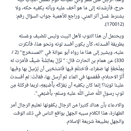
وهذا الرجل على سفر وفي ضيافة قوم فغسل الثياب فيه
حرج، فأرشدته إلى ما هو أخف عليه وبأنه يكفيه حكه، ولا
يشترط غسل أثر المني. وراجع للأهمية جواب السؤال رقم:
(170012).
ويحتمل أن هذا الثوب لأهل البيت وليس للضيف وغسله
بطريقة أفسدته، كأن يكون أفسد لونه ونحو هذا، فأنكرت
عليه، ويشير إلى هذا ما رواه أبو عوانة في "المستخرج" (2 /
330) عن همام بن الحارث قال: " نَزَلَ بعائِشَةَ ضيفٌ فأمَرَت له
بِمِلْحَفَةٍ لها صَفراء، فَاحْتَلَمَ فيها فَاسْتَحْيَى أن يُرْسِلَ بها وفيها
أَثَرُ الاحتلام، فَغَمَسَها في الماء ثم أرسل بها، فقالَتْ: لم أفسدتَ
علينا ثوبَنا؟ إنما كان يكفيه أن يَفرُكَه بأُصْبَعِهِ، لربما فركتُهُ مِن
ثوبِ رسولِ الله صلى الله عليه وسلم- بأُصْبُعي".
والادعاء بأن هناك كثيرا من الرجال يكفونها تعليم الرجال أمر
الطهارة، هذا الكلام سببه الجهل بواقع الناس في ذلك الوقت
والجهل بطبيعة شريعة الإسلام.