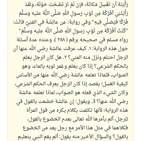
رَأَيْتَهُ أنْ تَغْسِلَ مَكانَهُ، فإنْ لَمْ تَرَ نَضَحْتَ حَوْلَهُ، ولقَدْ
رَأَيْتُنِي أفْرُكُهُ مِن ثَوْبِ رَسولِ اللهِ صَلَّى اللَّهُ عليه وسلَّمَ
فَرْكًا فيُصَلِّي فِيهِ" وفي رواية: عن عائِشَةَ في المَنِيِّ قالَتْ:
"كُنْتُ أفْرُكُهُ مِن ثَوْبِ رَسولِ اللهِ صَلَّى اللَّهُ عليه وسلَّمَ"
رواه مسلم في صحيحه برقم ( ٢٨٨ ). وعنده عدة أسئلة
حول هذه الرواية: ١. كيف عرفت عائشة رضي الله عنها أن
الرجل احتلم ونزل منه المني؟ ٢. هل كان الرجل يعلم
بالحكم الشرعي؟ إذا كان يعلم وغمر ثوبه بالماء، وهو
الصواب، فلماذا تعلمه عائشة رضي الله عنها من الأساس
كيفية الغسل؛ يقصد إذا كان الرجل يعرف الحكم الشرعي،
وكان الشيء الذي فعله هو الصواب، لماذا تعلمه عائشة
رضي الله عنها؟ 3. ويقول: إن عائشة خضعت بالقول في
هذه الرواية؛ لأنها تكلمت بكلام يكره من قول المرأة
للرجل، ألم يأمرها الله تعالى بعدم الخضوع بالقول،
فكلاهما في مثل هذا الأمر مع رجل يعد من الخضوع
بالقول؟ والسؤال الأخير منه يقول: ألم يقم النبي بتعليم