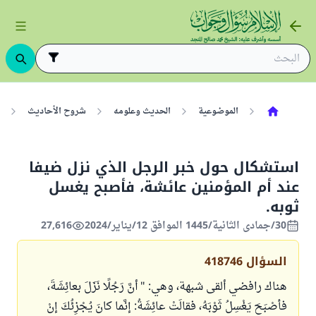
الموضوعية
الحديث وعلومه
شروح الأحاديث
استشكال حول خبر الرجل الذي نزل ضيفا
عند أم المؤمنين عائشة، فأصبح يغسل
ثوبه.
30/جمادى الثانية/1445 الموافق 12/يناير/2024
27,616
السؤال
418746
هناك رافضي ألقى شبهة، وهي: " أنَّ رَجُلًا نَزَلَ بعائِشَةَ،
فأصْبَحَ يَغْسِلُ ثَوْبَهُ، فقالَتْ عائِشَةُ: إنَّما كانَ يُجْزِئُكَ إنْ