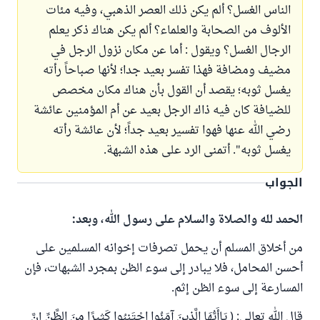
الناس الغسل؟ ألم يكن ذلك العصر الذهبي، وفيه مئات
الألوف من الصحابة والعلماء؟ ألم يكن هناك ذكر يعلم
الرجال الغسل؟ ويقول : أما عن مكان نزول الرجل في
مضيف ومضافة فهذا تفسر بعيد جدا؛ لأنها صباحاً رأته
يغسل ثوبه؛ يقصد أن القول بأن هناك مكان مخصص
للضيافة كان فيه ذاك الرجل بعيد عن أم المؤمنين عائشة
رضي الله عنها فهوا تفسير بعيد جداً؛ لأن عائشة رأته
يغسل ثوبه". أتمنى الرد على هذه الشبهة.
الجواب
الحمد لله والصلاة والسلام على رسول الله، وبعد:
من أخلاق المسلم أن يحمل تصرفات إخوانه المسلمين على
أحسن المحامل، فلا يبادر إلى سوء الظن بمجرد الشبهات، فإن
المسارعة إلى سوء الظن إثم.
قال الله تعالى: ( يَاأَيُّهَا الَّذِينَ آمَنُوا اجْتَنِبُوا كَثِيرًا مِنَ الظَّنِّ إِنَّ