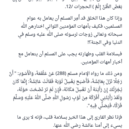
بَعْضَ الظَّنِّ إِثْمٌ ) الحجرات /12.
وإذا كان هذا الخلق قد أُمِر المسلم أن يعامل به عوام
المسلمين، فكيف بأمهات المؤمنين اللواتي اختارهن الله
سبحانه وتعالى زوجات لرسوله صلى الله عليه وسلم في
الدنيا وفي الجنة؟!
فبسلامة القلب وطهارته يجب على المسلم أن يتعامل مع
أخبار أمهات المؤمنين.
ومن ذلك ما رواه الإمام مسلم (288) عَنْ عَلْقَمَةَ، وَالْأَسْوَدِ: " أَنَّ
رَجُلًا نَزَلَ بِعَائِشَةَ، فَأَصْبَحَ يَغْسِلُ ثَوْبَهُ فَقَالَتْ عَائِشَةُ: إِنَّمَا كَانَ
يُجْزِئُكَ إِنْ رَأَيْتَهُ أَنْ تَغْسِلَ مَكَانَهُ، فَإِنْ لَمْ تَرَ نَضَحْتَ حَوْلَهُ،
وَلَقَدْ رَأَيْتُنِي أَفْرُكُهُ مِنْ ثَوْبِ رَسُولِ اللهِ صَلَّى اللهُ عَلَيْهِ وَسَلَّمَ
فَرْكًا، فَيُصَلِّي فِيهِ".
فإذا نظر القارئ إلى هذا الخبر بسلامة قلب، فإنه لا يرى ما
يسيء إلى أمنا عائشة رضي الله عنها.