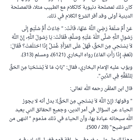
كان ذلك لمصلحة دنيوية كالكلام مع الطبيب مثلا، فالمصلحة
الدينية أولى وقد أقر الشرع الكلام في ذلك.
عَنْ أُمِّ سَلَمَةَ رَضِيَ اللَّهُ عَنْهَا، قَالَتْ: " جَاءَتْ أُمُّ سُلَيْمٍ إِلَى
رَسُولِ اللَّهِ صَلَّى اللهُ عَلَيْهِ وَسَلَّمَ، فَقَالَتْ: يَا رَسُولَ اللَّهِ، إِنَّ اللَّهَ
لاَ يَسْتَحِي مِنَ الحَقِّ، فَهَلْ عَلَى المَرْأَةِ غُسْلٌ إِذَا احْتَلَمَتْ؟ فَقَالَ:
(نَعَمْ، إِذَا رَأَتِ المَاءَ) رواه البخاري (6121)، ومسلم (313).
وبوّب عليه الإمام البخاري، فقال: "بَابُ مَا لاَ يُسْتَحْيَا مِنَ الحَقِّ
لِلتَّفَقُّهِ فِي الدِّينِ".
قال ابن الملقّن رحمه الله تعالى:
" وقولها: (إِنَّ اللَّهَ لاَ يَسْتَحِي مِنَ الحَقِّ): يدل أنه لا يجوز
الحياء عن السؤال في أمر الدين، وجميع الحقائق التي يعبد
الله سبحانه عبادة بها، وأن الحياء في ذلك مذموم " انتهى من
"التوضيح" (28 / 500).