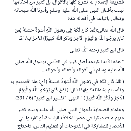
فشريعة الإسلام لم تشرع كلها بالأقوال، بل كثير من أحكامها
ثبتت بأفعال النبي صلى الله عليه وسلم وأمرنا الله سبحانه
وتعالى باتباعه في أفعاله هذه.
قال الله تعالى:(لَقَدْ كَانَ لَكُمْ فِي رَسُولِ اللَّهِ أُسْوَةٌ حَسَنَةٌ لِمَنْ
كَانَ يَرْجُو اللَّهَ وَالْيَوْمَ الْآخِرَ وَذَكَرَ اللَّهَ كَثِيرًا) الأحزاب/21.
قال ابن كثير رحمه الله تعالى:
" هذه الآية الكريمة أصل كبير في التأسي برسول الله صلى
الله عليه وسلم في أقواله وأفعاله وأحواله...
( لَقَدْ كَانَ لَكُمْ فِي رَسُولِ اللَّهِ أُسْوَةٌ حَسَنَةٌ ) أي: هلا اقتديتم به
وتأسيتم بشمائله؟ ولهذا قال: ( لِمَنْ كَانَ يَرْجُو اللَّهَ وَالْيَوْمَ
الْآخِرَ وَذَكَرَ اللَّهَ كَثِيرً ) " انتهى. "تفسير ابن كثير" (6 / 391).
وعلماء الصحابة بأحوال النبي صلى الله عليه وسلم كثير
منهم مات مبكرا في عصر الخلافة الراشدة، أو تفرقوا في
الأمصار للمشاركة في الفتوحات أو لتعليم الناس، فاحتاج