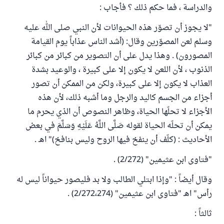
والدراسة ، فما حكم ذلك ؟ فأجاب :
"لا يجوز أن تصوّر هذه الحيوانات لأن النبي صلى الله عليه
وسلم لعن المصوّرين وقال: (أشد الناس عذاباً يوم القيامة
المصورون) . وهذا يدل على أن التصوير من كبائر من كبائر
الذنوب ، لأن اللعن لا يكون إلا على كبيرة ، والوعيد بشدة
العذاب لا يكون إلا على كبيرة، ولكن من الممكن أن تصور
أجزاء من الجسم كاليد والرجل وما أشبه ذلك، لأن هذه
الأجزاء لا تحلّها الحياة، وظاهر النصوص أن الذي يحرم ما
يمكن أن تحلّه الحياة لقوله صَلَّى اللَّهُ عَلَيْهِ وَسَلَّمَ في بعض
الأحاديث : (كلّف أن ينفخ فيها الروح وليس بنافخ)" اهـ .
"فتاوى ابن عثيمين" (2/272) .
وقال أيضاً : "وإذا ابتلي الطالب ولا بد فليصور حيواناً ليس له
رأس" اهـ "فتاوى ابن عثيمين" (2/272،274) .
ثالثاً :