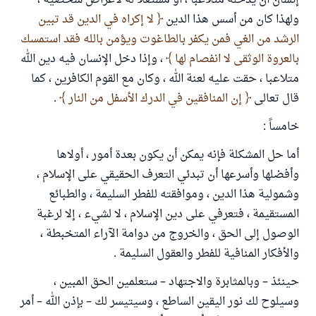
إنسان أن يدخله متلاعبا ، أو مستغلا له لأغراض شخصية ،
ولهذا كان من أسس هذا الدين
لا إكراه في الدين قد تبين
الرشد من الغي فمن يكفر بالطاغوت ويؤمن بالله فقد استمسك
بالعروة الوثقى لا انفصام لها
، وإذا دخل الإنسان فيه دين الله
متلاعبا ، حقت عليه لعنة الله ، وكان مع القوم الكافرين ، كما
قال تعالى
إن المنافقين في الدرك الأسفل من النار
.
خامساً :
أما حل المشكلة فإنه يمكن أن يكون بعدة أمور ، أولاها
وأفضلها وأسرعها أن تبدئي التعرف الحقيقي على الإسلام ،
وشمولية هذا الدين ، وموافقته للفطر السليمة ، والطبائع
المستقيمة ، فتعرفي على دين الإسلام ، لا لشيء ، إلا لرغبة
الوصول إلى الحق ، والخروج من دوامة الآراء المتخبطة ،
والأفكار المنافية للفطر والعقول السليمة .
حينئذ – وبالمثابرة والاجتهاد – ستعلمين الحق المبين ،
وسيلوح لك نور اليقين الساطع ، وسيتيسر لك – بإذن الله – أمر