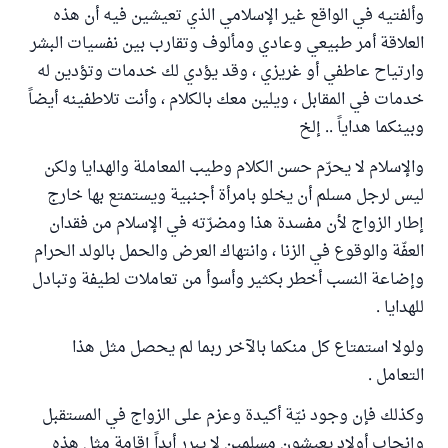
وألفتيه في الواقع غير الإسلامي الذي تعيشين فيه أن هذه
العلاقة أمر طبيعي وعادي ومألوف وتقارب بين نفسيات البشر
وارتياح عاطفي أو غريزي ، وقد يؤدي لك خدمات وتؤدين له
خدمات في المقابل ، ويلين معك بالكلام ، وأنت تلاطفينه أيضاً
وبينكما هداياً .. إلخ
والإسلام لا يحرّم حسن الكلام وطيب المعاملة والهدايا ولكن
ليس لرجل مسلم أن يخلو بامرأة أجنبية ويستمتع بها خارج
إطار الزواج لأن مفسدة هذا ومضرّته في الإسلام من فقدان
العفّة والوقوع في الزنا ، وانتهاك العرض والحمل بالولد الحرام
وإضاعة النسب أخطر بكثير وأسوأ من تعاملات لطيفة وتبادل
للهدايا .
ولولا استمتاع كل منكما بالآخر ربما لم يحصل مثل هذا
التعامل .
وكذلك فإن وجود نيّة أكيدة وعزم على الزواج في المستقبل
وإنجاب أولاد يعيشون مسلمين لا يبرر أبداً إقامة مثل هذه