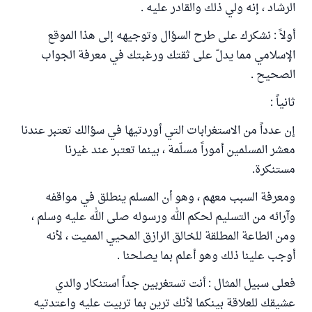
الرشاد ، إنه ولي ذلك والقادر عليه .
أولاً : نشكرك على طرح السؤال وتوجيهه إلى هذا الموقع
الإسلامي مما يدلّ على ثقتك ورغبتك في معرفة الجواب
الصحيح .
ثانياً :
إن عدداً من الاستغرابات التي أوردتيها في سؤالك تعتبر عندنا
معشر المسلمين أموراً مسلّمة ، بينما تعتبر عند غيرنا
مستنكرة.
ومعرفة السبب معهم ، وهو أن المسلم ينطلق في مواقفه
وآرائه من التسليم لحكم الله ورسوله صلى الله عليه وسلم ،
ومن الطاعة المطلقة للخالق الرازق المحيي المميت ، لأنه
أوجب علينا ذلك وهو أعلم بما يصلحنا .
فعلى سبيل المثال : أنت تستغربين جداً استنكار والدي
عشيقك للعلاقة بينكما لأنك ترين بما تربيت عليه واعتدتيه