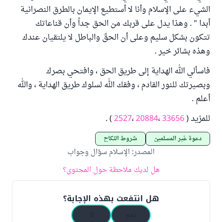
الشيء على الإسلام وأنا لا أستطيع الإيمان بالطرق النصرانية
أبدا " . وهذا يدل على قربك من الحق جداً وأن قناعاتك
تتكون بشكل سليم وعلى أن الحقّ والباطل لا يلتقيان عندك
وهذه بشائر خير .
فاسألي الله الهداية إلى طريق الحق ، وافتحي بصرك
وبصيرتك للنور القادم ، وفقك الله لسلوك طريق الهداية ، والله
أعلم .
للمزيد (
33656
،
20884
،
2527
) .
دعوة غير المسلمين
شروط النكاح
المصدر
:
الإسلام سؤال وجواب
هل لديك ملاحظة حول المحتوى؟
هل انتفعت بهذه الإجابة؟
نعم
لا