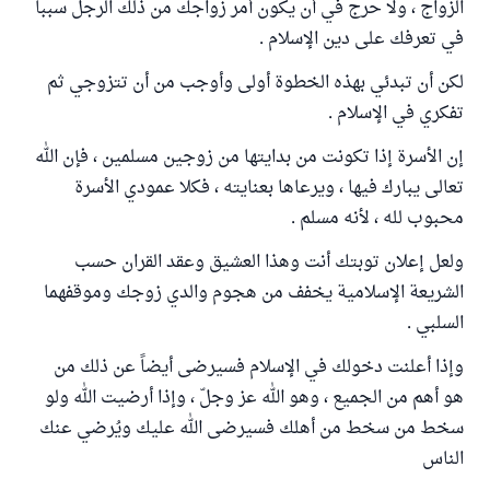
الزواج ، ولا حرج في أن يكون أمر زواجك من ذلك الرجل سببا
في تعرفك على دين الإسلام .
لكن أن تبدئي بهذه الخطوة أولى وأوجب من أن تتزوجي ثم
تفكري في الإسلام .
إن الأسرة إذا تكونت من بدايتها من زوجين مسلمين ، فإن الله
تعالى يبارك فيها ، ويرعاها بعنايته ، فكلا عمودي الأسرة
محبوب لله ، لأنه مسلم .
ولعل إعلان توبتك أنت وهذا العشيق وعقد القران حسب
الشريعة الإسلامية يخفف من هجوم والدي زوجك وموقفهما
السلبي .
وإذا أعلنت دخولك في الإسلام فسيرضى أيضاً عن ذلك من
هو أهم من الجميع ، وهو الله عز وجلّ ، وإذا أرضيت الله ولو
سخط من سخط من أهلك فسيرضى الله عليك ويُرضي عنك
الناس