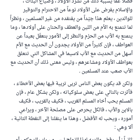
فضلا عما يسببه ذلك من تشرد الأولاد ، وضياع البنات ،
والإسلام يفرض على الأولاد نوعاً من الاحترام والتوقير
للوالدين ، يعلم هذا جيّداً من يفتقده من غير المسلمين ، ونظراً
لما تتمتع به الأم من اللين والعطف والحنان على أولادها ، وما
يتمتع به الأب من الحزم والنظر إلى الأمور بتعقّل بعيداً عن
العواطف ، فإن كثيراً من الأولاد يجدون أن الحديث مع الأم
أسهل من الحديث مع الأب لاسيما في المشاكل التي تتعلق
بعواطف الأولاد ومشاعرهم ، وليس معنى ذلك أن الحديث مع
الأب صعب عند المسلمين .
ولكن قد يكون بعض الناس تربى تربية فيها بعض الأخطاء ،
فأثرت بالتالي على بعض سلوكياته ، ولكن بشكل عام ، فإن
المسلم يحب أخاه المسلم الغريب ، فكيف بالقريب ، فكيف
بالابن والأب ، فالكل يحرص على مصلحة الآخر ، ويراعي
أموره ، ويحب له الأفضل ، وهذا ما ينقلنا إلى النقطة الثانية ،
ألا وهي :