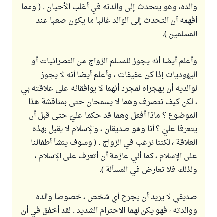
والده، وهو يتحدث إلى والدته في أغلب الأحيان . ( ومما
أفهمه أن التحدث إلى الوالد غالبا ما يكون صعبا عند
المسلمين ).
وأعلم أيضا أنه يجوز للمسلم الزواج من النصرانيات أو
اليهوديات إذا كن عفيفات ، وأعلم أيضا أنه لا يجوز
لوالديه أن يهجراه لمجرد أنهما لا يوافقانه على علاقته بي
، لكن كيف نتصرف وهما لا يسمحان حتى بمناقشة هذا
الموضوع ؟ ماذا أفعل وهما قد حكما عليّ حتى قبل أن
يتعرفا عليّ ؟ أنا وهو صديقان ، والإسلام لا يقبل بهذه
العلاقة ، لكننا نرغب في الزواج . ( وسوف ينشأ أطفالنا
على الإسلام ، كما أني عازمة أن أتعرف على الإسلام ،
ولذلك فلا تعارض في المسألة ).
صديقي لا يريد أن يجرح أي شخص ، خصوصا والده
ووالدته ، فهو يكن لهما الاحترام الشديد . لقد أخفق في أن