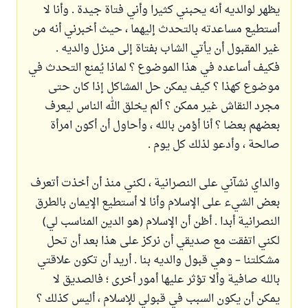
يظهر لوالديه أنه يحبني كثيرا وأني فتاة جيدة . وأنا لا
أستطيع مساعدته بالتحدث إليهما ، حيث أخبرني أنه من
غير المقبول أن يأتي الشاب بفتاة إلى منزل والديه .
فكيف أساعده في هذا الموضوع ؟ لماذا يُمنع التحدث في
موضوع كهذا ؟ كيف يمكن حل المشاكل إذا كان حتى
مجرد النقاش غير ممكن ؟ ألم يخلق الله الناس ليعرف
بعضهم بعضا ؟ أنا أؤمن بالله ، وأحاول أن أكون امرأة
صالحة ، وأدعو لذلك كل يوم .
والداي نشآني على النصرانية ، لكني منذ أن أخذت أتعرف
بعض الشيء على الإسلام وأنا لا أستطيع الإيمان بالطرق
النصرانية أبدا . أظن أن الإسلام (هو الدين المناسب لي)
لكني اتفقت مع صديقي أن نركز على هذا بعد أن تحل
مشكلتنا – وهي قبول والديه بنا . أريد أن تكون علاقتي
بالله صافية وألا تؤثر عليها أمور أخرى ؛ فالصديق لا
يمكن أن يكون السبب في قبولي للإسلام ، أليس كذلك ؟