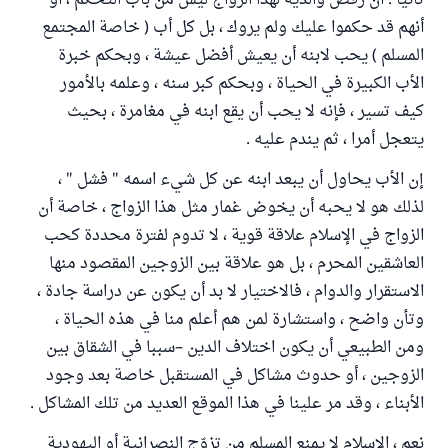
ثانياً : أن رفض والديه لهذا الزواج ليس من باب التحكم ، أو
أنهم قد حكموا عليك ولم يروك ، بل كل أب ( خاصة المجتمع
المسلم ) يحب لابنه أن يعيش أفضل عيشة ، وبحكم خبرة
الأب الكبيرة في الحياة ، وبحكم كبر سنه ، وعلمه بالأمور
كيف تسير ، فإنه لا يحب أن يقع ابنه في مغامرة ، بحيث
يتعجل أمرا ، ثم يندم عليه .
إن الأب يحاول أن يبعد ابنه عن كل شيء اسمه " فشل " ،
لذلك هو لا يحبه أن يخوض غمار مثل هذا الزواج ، خاصة أن
الزواج في الإسلام علاقة قوية ، لا تدوم لفترة محددة كحب
العاشقين المحرم ، بل هو علاقة بين الزوجين المقصود منها
الاستقرار والدوام ، فالاختيار لا بد أن يكون عن دراسة جادة ،
وتأن واضح ، واستشارة لمن هم أعلم منا في هذه الحياة ،
ومن الطبيعي أن يكون اختلاف الدين –سببا في الشقاق بين
الزوجين ، أو حدوث مشاكل في المستقبل خاصة بعد وجود
الأبناء ، وقد مر علينا في هذا الموقع العديد من تلك المشاكل .
نعم ، الإسلام لا يمنع المسلم من تزوّج النصرانية أو اليهودية