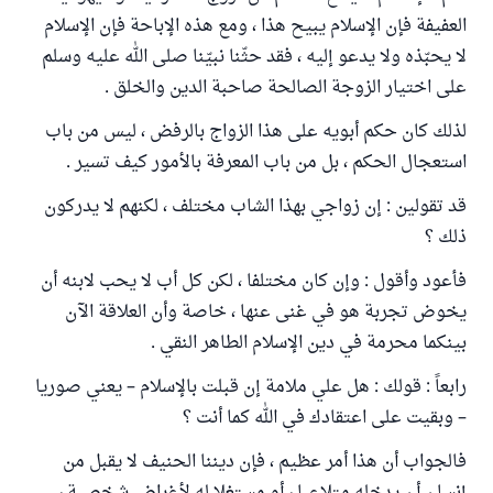
العفيفة فإن الإسلام يبيح هذا ، ومع هذه الإباحة فإن الإسلام
لا يحبّذه ولا يدعو إليه ، فقد حثّنا نبيّنا صلى الله عليه وسلم
على اختيار الزوجة الصالحة صاحبة الدين والخلق .
لذلك كان حكم أبويه على هذا الزواج بالرفض ، ليس من باب
استعجال الحكم ، بل من باب المعرفة بالأمور كيف تسير .
قد تقولين : إن زواجي بهذا الشاب مختلف ، لكنهم لا يدركون
ذلك ؟
فأعود وأقول : وإن كان مختلفا ، لكن كل أب لا يحب لابنه أن
يخوض تجربة هو في غنى عنها ، خاصة وأن العلاقة الآن
بينكما محرمة في دين الإسلام الطاهر النقي .
رابعاً : قولك : هل علي ملامة إن قبلت بالإسلام – يعني صوريا
– وبقيت على اعتقادك في الله كما أنت ؟
فالجواب أن هذا أمر عظيم ، فإن ديننا الحنيف لا يقبل من