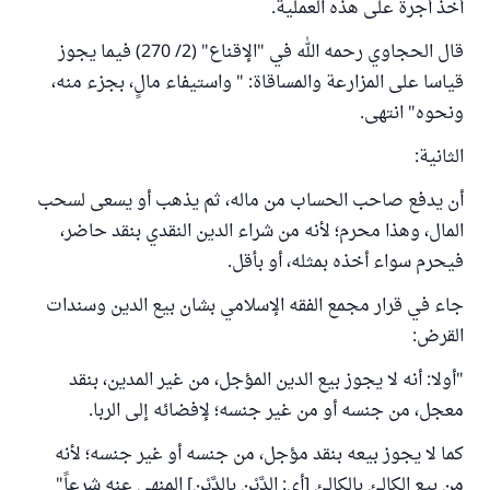
أخذ أجرة على هذه العملية.
قال الحجاوي رحمه الله في "الإقناع" (2/ 270) فيما يجوز
قياسا على المزارعة والمساقاة: " واستيفاء مالٍ، بجزء منه،
ونحوه" انتهى.
الثانية:
أن يدفع صاحب الحساب من ماله، ثم يذهب أو يسعى لسحب
المال، وهذا محرم؛ لأنه من شراء الدين النقدي بنقد حاضر،
فيحرم سواء أخذه بمثله، أو بأقل.
جاء في قرار مجمع الفقه الإسلامي بشان بيع الدين وسندات
القرض:
"أولا: أنه لا يجوز بيع الدين المؤجل، من غير المدين، بنقد
معجل، من جنسه أو من غير جنسه؛ لإفضائه إلى الربا.
كما لا يجوز بيعه بنقد مؤجل، من جنسه أو غير جنسه؛ لأنه
من بيع الكالئ بالكالئ [أي: الدَّيْن بالدَّيْن] المنهي عنه شرعاً"