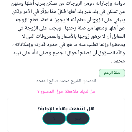
دوامه وإجازاته ، ومن الزوجات من تسكن بقرب أهلها ومنهن
من تسكن في بلد غير بلد أهلها فكلّ هذا يؤثّر في الأمر ولكن
ينبغي على الزوج أن يعلم أنه لا يجوز له تعمّد قطع الزوجة
عن أهلها ومنعها من صلة رحمها ، ويجب على الزوجة في
المقابل أن لا ترهق زوجها بالأسفار والمصروفات التي لا
يتحمّلها وإنما تطلب منه ما هو في حدود قدرته وإمكاناته ،
والله المسؤول أن يُصلح أحوال الجميع وصلى الله على نبينا
محمد .
صلة الرحم
المصدر
:
الشيخ محمد صالح المنجد
هل لديك ملاحظة حول المحتوى؟
هل انتفعت بهذه الإجابة؟
نعم
لا