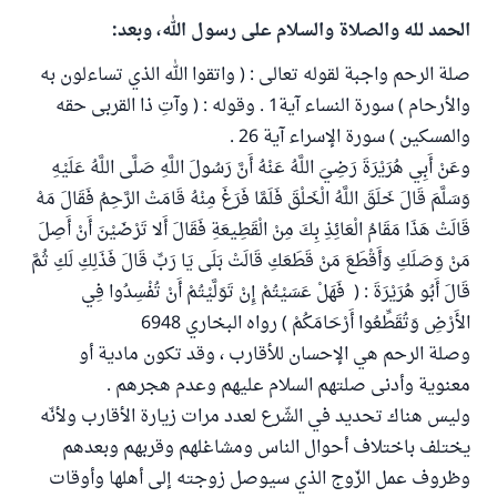
الحمد لله والصلاة والسلام على رسول الله، وبعد:
صلة الرحم واجبة لقوله تعالى : ( واتقوا الله الذي تساءلون به
والأرحام ) سورة النساء آية1 . وقوله : ( وآتِ ذا القربى حقه
والمسكين ) سورة الإسراء آية 26 .
وعَنْ أَبِي هُرَيْرَةَ رَضِيَ اللَّهُ عَنْهُ أَنَّ رَسُولَ اللَّهِ صَلَّى اللَّهُ عَلَيْهِ
وَسَلَّمَ قَالَ خَلَقَ اللَّهُ الْخَلْقَ فَلَمَّا فَرَغَ مِنْهُ قَامَتْ الرَّحِمُ فَقَالَ مَهْ
قَالَتْ هَذَا مَقَامُ الْعَائِذِ بِكَ مِنْ الْقَطِيعَةِ فَقَالَ أَلا تَرْضَيْنَ أَنْ أَصِلَ
مَنْ وَصَلَكِ وَأَقْطَعَ مَنْ قَطَعَكِ قَالَتْ بَلَى يَا رَبِّ قَالَ فَذَلِكِ لَكِ ثُمَّ
قَالَ أَبُو هُرَيْرَةَ : ( فَهَلْ عَسَيْتُمْ إِنْ تَوَلَّيْتُمْ أَنْ تُفْسِدُوا فِي
الأَرْضِ وَتُقَطِّعُوا أَرْحَامَكُمْ ) رواه البخاري 6948
وصلة الرحم هي الإحسان للأقارب ، وقد تكون مادية أو
معنوية وأدنى صلتهم السلام عليهم وعدم هجرهم .
وليس هناك تحديد في الشّرع لعدد مرات زيارة الأقارب ولأنّه
يختلف باختلاف أحوال الناس ومشاغلهم وقربهم وبعدهم
وظروف عمل الزّوج الذي سيوصل زوجته إلى أهلها وأوقات