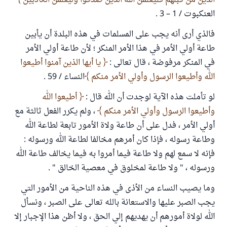
الذين من قبلهم فليعلمن الله الذين صدقوا وليعلمن الكاذبين
العنكبوت / 1 – 3 .
فالذي أرى أنه يجب على المسلمات في هذه البلدة أن يأبين
طاعة أولي الأمر في هذا الأمر المنكر ؛ لأن طاعة أولي الأمر
في المنكر مرفوضة ، قال تعالى :
يا أيها الذين آمنوا أطيعوا
الله وأطيعوا الرسول وأولي الأمر منكم
النساء / 59 .
لو تأملت هذه الآية لوجدت أن الله قال :
أطيعوا الله
وأطيعوا الرسول وأولي الأمر منكم
، ولم يكرر الفعل ثالثة مع
أولي الأمر ، فدل على أن طاعة ولاة الأمور تابعة لطاعة الله
وطاعة رسوله ، فإذا كان أمرهم مخالفا لطاعة الله ورسوله :
فإنه لا سمع لهم ولا طاعة فيما أمروا به فيما يخالف طاعة الله
ورسوله ، " ولا طاعة لمخلوق في معصية الخالق " .
وما يصيب النساء من الأذى في هذه الناحية من الأمور التي
يجب الصبر عليها والاستعانة بالله تعالى على الصبر ، ونسأل
الله لولاة أمورهم أن يهديهم إلي الحق ، ولا أظن هذا الإجبار إلا