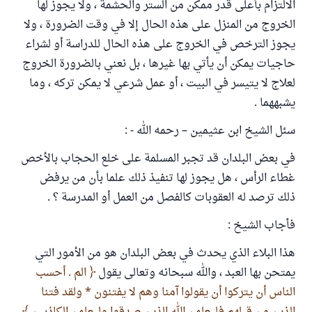
الالتزام بأعلى قدر ممكن من الستر والحشمة ، ولا يجوز لها
الخروج من المنزل على هذه الحال إلا في وقت الضرورة ، ولا
يجوز الترخص في الخروج على هذه الحال للدراسة أو لشراء
حاجيات يمكن أن يأتي بها غيرها ، بل نعني بالضرورة الخروج
لعلاج لا يتيسر في البيت ، أو عمل شرعي لا يمكن تركه ، وما
يشبههما .
سئل الشيخ ابن عثيمين – رحمه الله - :
في بعض البلدان قد تجبر المسلمة على خلع الحجاب بالأخص
غطاء الرأس ، هل يجوز لها تنفيذ ذلك علما بأن من يرفض
ذلك ترصد له العقوبات كالفصل من العمل أو المدرسة ؟ .
فأجاب الشيخ :
هذا البلاء الذي يحدث في بعض البلدان هو من الأمور التي
يمتحن بها العبد ، والله سبحانه وتعالى يقول
الم . أحسب
الناس أن يتركوا أن يقولوا آمنا وهم لا يفتنون * ولقد فتنا