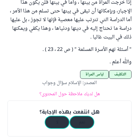
إذا خرجت المرأة من بيتها ، وأما في بيتها فلن يكون هذا
الإجبار، وبإمكانها أن تبقى في بيتها حتى تسلم من هذا الأمر ،
أما الدراسة التي تترتب عليها معصية فإنها لا تجوز ، بل عليها
دراسة ما تحتاج إليه في دينها ودنياها ، وهذا يكفي ويمكنها
ذلك في البيت غالبا .
" أسئلة تهم الأسرة المسلمة " ( ص 22 ، 23 ) .
والله أعلم .
التكليف
لباس المرأة
المصدر
:
الإسلام سؤال وجواب
هل لديك ملاحظة حول المحتوى؟
هل انتفعت بهذه الإجابة؟
نعم
لا