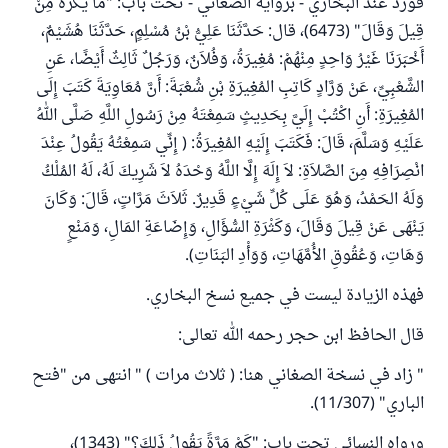
فورد عند البخاري - برواية الصغاني - تحت باب: "مَا يُكْرَهُ مِنْ
قِيلَ وَقَالَ" (6473)، قال: حَدَّثَنَا عَلِيُّ بْنُ مُسْلِمٍ، حَدَّثَنَا هُشَيْمٌ،
أَخْبَرَنَا غَيْرُ وَاحِدٍ مِنْهُمْ: مُغِيرَةُ، وَفُلاَنٌ، وَرَجُلٌ ثَالِثٌ أَيْضًا، عَنِ
الشَّعْبِيِّ، عَنْ وَرَّادٍ كَاتِبِ المُغِيرَةِ بْنِ شُعْبَةَ: أَنَّ مُعَاوِيَةَ كَتَبَ إِلَى
المُغِيرَةِ: أَنِ اكْتُبْ إِلَيَّ بِحَدِيثٍ سَمِعْتَهُ مِنْ رَسُولِ اللَّهِ صَلَّى اللهُ
عَلَيْهِ وَسَلَّمَ، قَالَ: فَكَتَبَ إِلَيْهِ المُغِيرَةُ: ( إِنِّي سَمِعْتُهُ يَقُولُ عِنْدَ
انْصِرَافِهِ مِنَ الصَّلاَةِ: لاَ إِلَهَ إِلَّا اللَّهُ وَحْدَهُ لاَ شَرِيكَ لَهُ، لَهُ المُلْكُ
وَلَهُ الحَمْدُ، وَهُوَ عَلَى كُلِّ شَيْءٍ قَدِيرٌ. ثَلاَثَ مَرَّاتٍ، قَالَ: وَكَانَ
يَنْهَى عَنْ قِيلَ وَقَالَ، وَكَثْرَةِ السُّؤَالِ، وَإِضَاعَةِ المَالِ، وَمَنْعٍ
وَهَاتِ، وَعُقُوقِ الأُمَّهَاتِ، وَوَأْدِ البَنَاتِ).
فهذه الزيادة ليست في جميع نسخ البخاري.
قال الحافظ ابن حجر رحمه الله تعالى:
" زاد في نسخة الصغاني هنا: ( ثلاث مرات ) " انتهى من "فتح
الباري" (11/307).
ورواه النسائي تحت باب: "كَمْ مَرَّةً يَقُولُ ذَلِكَ؟" (1343)،