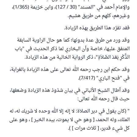
والإمام أحمد في "المسند" (30 / 127)، وابن خزيمة (1/365)،
وغيرهم، كلهم من طريق هشيم.
فقد تفرّد هذا الطريق بهذه الزيادة.
وقد ورد من طرق عدة بدونها؛ كما هو حال الراوية السابقة
المتفق عليها، خاصة وأن البخاري لما ذكر الحديث في "باب
الذِّكْرِ بَعْدَ الصَّلاَةِ"، ذكر الرواية الخالية من هذه الزيادة.
وقد حكم ابن رجب رحمه الله تعالى على هذه الزيادة بالغرابة،
في "فتح الباري" (7/417).
وقد أطال الشيخ الألباني في بيان شذوذ هذه الزيادة وضعفها،
حيث قال رحمه الله تعالى:
" (كان يقول في دبر الصلاة: لا إله إلا الله وحده لا شريك له، له
الملك، وله الحمد، [ وهو حي لا يموت، بيده الخير ] ، وهو على
كل شيء قدير، [ ثلاث مرات ] ).