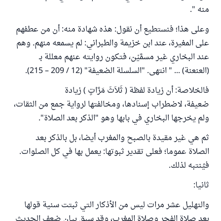
منه ".
وعلى هذا؛ فنستطيع أن نقول: هذه شهادة منه: أن من عطفهم
على المغيرة، عند ابن خزيمة والطبراني: لم يسمعه منهم. وهم
عند البخاري غير مسمَّيْن، فتكون روايته عنهم معللة بـ
(العنعنة) ... " انتهى. "السلسلة الضعيفة" (12 / 209 – 215).
فالخلاصة: أن زيادة لفظة ( ثَلاَثَ مَرَّاتٍ ) زيادة
ضعيفة، لاضطراب إسنادها، ومخالفتها لرواية جمع من الثقات،
ولم يخرجها البخاري في بابها وهو "الذكر بعد الصلاة".
ثم هي غير مقيدة بالصبح والمغرب أيضا، بل بالذكر بعد
الصلاة عموما؛ فعلى تقدير ثبوتها: يعمل بها في كل الصلوات.
فيُنتبه لذلك.
ثانيا:
والتهليل عشر مرات ليس من الأذكار التي ثبتت سنية قولها
بعد صلاة الفجر وصلاة المغرب، وقد سبق بيان ضعف الحديث