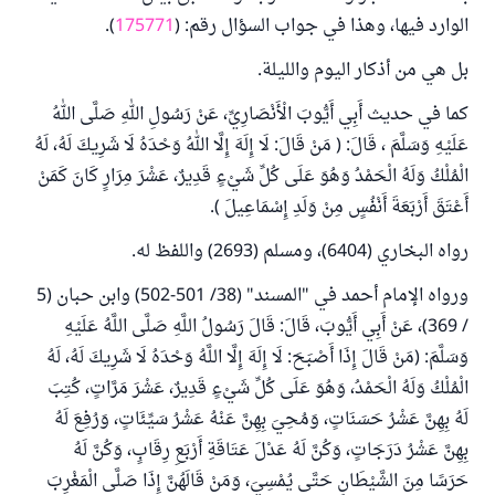
الوارد فيها، وهذا في جواب السؤال رقم: (
175771
).
بل هي من أذكار اليوم والليلة.
كما في حديث أَبِي أَيُّوبَ الْأَنْصَارِيِّ، عَنْ رَسُولِ اللهِ صَلَّى اللهُ
عَلَيْهِ وَسَلَّمَ ، قَالَ: ( مَنْ قَالَ: لَا إِلَهَ إِلَّا اللهُ وَحْدَهُ لَا شَرِيكَ لَهُ، لَهُ
الْمُلْكُ وَلَهُ الْحَمْدُ وَهُوَ عَلَى كُلِّ شَيْءٍ قَدِيرٌ، عَشْرَ مِرَارٍ كَانَ كَمَنْ
أَعْتَقَ أَرْبَعَةَ أَنْفُسٍ مِنْ وَلَدِ إِسْمَاعِيلَ ).
رواه البخاري (6404)، ومسلم (2693) واللفظ له.
ورواه الإمام أحمد في "المسند" (38/ 501-502) وابن حبان (5
/ 369)، عَنْ أَبِي أَيُّوبَ، قَالَ: قَالَ رَسُولُ اللَّهِ صَلَّى اللَّهُ عَلَيْهِ
وَسَلَّمَ: (مَنْ قَالَ إِذَا أَصْبَحَ: لَا إِلَهَ إِلَّا اللَّهُ وَحْدَهُ لَا شَرِيكَ لَهُ، لَهُ
الْمُلْكُ وَلَهُ الْحَمْدُ، وَهُوَ عَلَى كُلِّ شَيْءٍ قَدِيرٌ، عَشْرَ مَرَّاتٍ، كُتِبَ
لَهُ بِهِنَّ عَشْرُ حَسَنَاتٍ، وَمُحِيَ بِهِنَّ عَنْهُ عَشْرُ سَيِّئَاتٍ، وَرُفِعَ لَهُ
بِهِنَّ عَشْرُ دَرَجَاتٍ، وَكُنَّ لَهُ عَدْلَ عَتَاقَةِ أَرْبَعِ رِقَابٍ، وَكُنَّ لَهُ
حَرَسًا مِنَ الشَّيْطَانِ حَتَّى يُمْسِيَ، وَمَنْ قَالَهُنَّ إِذَا صَلَّى الْمَغْرِبَ