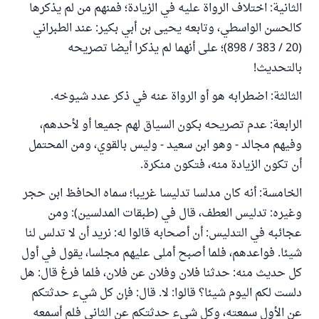
الثانية: اختلاف الرواة عليه في الزيادة؛ فمنهم من لم يذكرها
كالحسن الواسطي، وتابعه يحيى بن أبي بكير: عند الطبراني
(20 / 383 / 898)؛ على أنهما لم يذكرا أيضا تصريحه
بالتحديث!
الثالثة: اضطرابه هو أو الرواة عنه في ذكر عدد شيوخه.
الرابعة: عدم تصريحه بكون السياق لهم جميعا أو لأحدهم،
وفيهم مجالد - وهو ابن سعيد - وليس بالقوي، ومن المحتمل
أن تكون الزيادة منه، فتكون منكرة.
الخامسة: أنه كان مدلسا تدليسا غريبا؛ سماه الحافظ ابن حجر
وغيره: تدليس العطف، قال في (طبقات المدلسين): ومن
عجائبه في التدليس: أن أصحابه قالوا له: نريد أن لا تدلس لنا
شيئا. فواعدهم، فلما أصبح أملى عليهم مجلسا، يقول في أول
كل حديث منه: حدثنا فلان وفلان عن فلان، فلما فرغ قال: هل
دلست لكم اليوم شيئا؟ قالوا: لا. قال: فإن كل شيء حدثتكم
عن الأول سمعته، وكل شيء حدثتكم عن الثاني فلم أسمعه