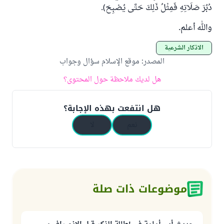
دُبُرَ صَلَاتِهِ فَمِثْلُ ذَلِكَ حَتَّى يُصْبِحَ).
والله أعلم.
الأذكار الشرعية
المصدر
:
موقع الإسلام سؤال وجواب
هل لديك ملاحظة حول المحتوى؟
هل انتفعت بهذه الإجابة؟
نعم
لا
موضوعات ذات صلة