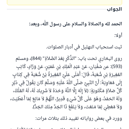
الجواب
الحمد لله والصلاة والسلام على رسول الله، وبعد:
أولا:
ثبت استحباب التهليل في أدبار الصلوات.
روى البخاري تحت باب: "الذِّكْرِ بَعْدَ الصَّلاَةِ" (844)، ومسلم
(593): ‌عن سُفْيَان، عَنْ ‌عَبْدِ الْمَلِكِ بْنِ عُمَيْرٍ، عَنْ وَرَّادٍ، كَاتِبِ
المُغِيرَةِ بْنِ شُعْبَةَ، قَالَ: أَمْلَى عَلَيَّ المُغِيرَةُ بْنُ شُعْبَةَ فِي كِتَابٍ
إِلَى مُعَاوِيَةَ: أَنَّ النَّبِيَّ صَلَّى اللهُ عَلَيْهِ وَسَلَّمَ كَانَ يَقُولُ فِي دُبُرِ
كُلِّ صَلاَةٍ مَكْتُوبَةٍ: (لاَ إِلَهَ إِلَّا اللَّهُ وَحْدَهُ لاَ شَرِيكَ لَهُ، لَهُ المُلْكُ،
وَلَهُ الحَمْدُ، وَهُوَ عَلَى كُلِّ شَيْءٍ قَدِيرٌ، اللَّهُمَّ لاَ مَانِعَ لِمَا أَعْطَيْتَ،
وَلاَ مُعْطِيَ لِمَا مَنَعْتَ، وَلاَ يَنْفَعُ ذَا الجَدِّ مِنْكَ الجَدُّ).
وورد في بعض رواياته تقييد ذلك بثلاث مرات: