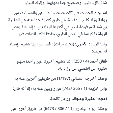
شاذ بالزيادتين، وصحيح جدا بدونهما. وإليك البيان:
لقد جاء الحديث في "الصحيحين" والسنن والمسانيد، من
رواية ورّاد كاتب المغيرة، من طرق كثيرة جدا عنه عن المغيرة
بن شعبة مرفوعا، ليس في أكثرها الزيادتان، وإنما شذ بعض
الرواة بذكرهما في بعض الطرق، خلافا لأكثر الثقات فيها...
وأما الزيادة الأخرى: (ثلاث مرات) ؛ فقد تفرد بها هشيم بإسناد
له غريب:
فقال أحمد (4 / 250) : ثنا هشيم: أخبرنا غير واحد؛ منهم
مغيرة عن الشعبي عن ورّاد به.
وهكذا أخرجه النسائي (1/197) من طريقين آخرين عنه به.
وابن خزيمة (1 / 365 /742) عن راويين عنه به؛ إلا أنه قال:
(منهم المغيرة ومجالد ورجل ثالث).
وهكذا رواه البخاري (11 / 306 / 6473) من طريق أخرى عن