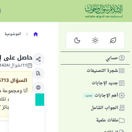
الموضوعية
حاصل على إ
حسابي
11/شوال/1424 الموافق 05/ديسمبر/2003
شجرة التصنيفات
السؤال
5713
جديد الإجابات
أنا ومجموعة م
أهم الإجابات
جديد
بعض أبناء تلك 
فهل هذا جائز ؟
الجواب الشامل
ملفات علمية
الجواب