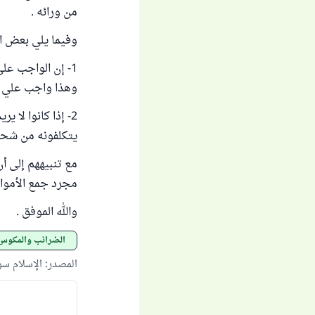
من ورائه .
وفيما يلي بعض ال
1- إن الواجب عل
وهذا واجب علي ق
2- إذا كانوا لا 
يتكلفونه من شحن 
مع تنبيههم إلى أن
مجرد جمع الأموال
والله الموفق .
الضرائب والمكوس
المصدر
:
الإسلام س