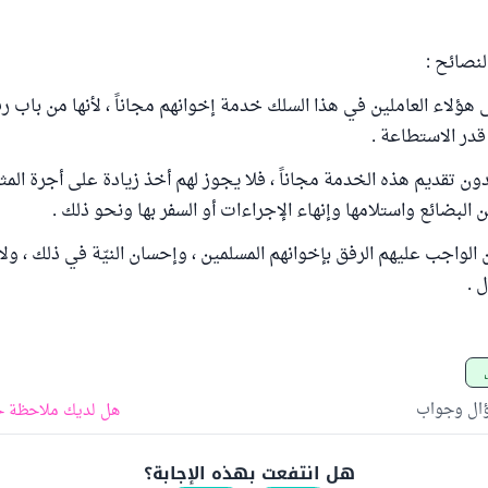
نصائح :
ى هؤلاء العاملين في هذا السلك خدمة إخوانهم مجاناً ، لأنها من باب رف
در الاستطاعة .
يريدون تقديم هذه الخدمة مجاناً ، فلا يجوز لهم أخذ زيادة على أجرة المث
البضائع واستلامها وإنهاء الإجراءات أو السفر بها ونحو ذلك .
 الواجب عليهم الرفق بإخوانهم المسلمين ، وإحسان النيّة في ذلك ، ول
 .
ؤال وجواب
هل لديك ملاحظة ح
هل انتفعت بهذه الإجابة؟