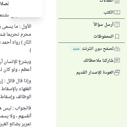
المقالات
الحمد لله والصلا
الكتب
هذا السؤال مشتمل
أرسل سؤالاً
الأول : ما يسمى 
محرم تحريما شديدا 
المحفوظات
النَّارِ ) رواه أحمد (16553) وصححه الألباني في السلسلة الصحيحة (3405) وانظر السؤال رقم
تصفح دون انترنت
جديد
)
شاركنا ملاحظاتك
ويشرع للإنسان أ
أعظم ، ولو كان ذل
العودة للإصدار القديم
وإذا قال قائل : إ
الفقهاء بالإسقاط 
الوظائف وإسقاط حق ا
فالجواب : ليس هذ
أنفسهم ، ولا يسم
تمرير بضائع الغير