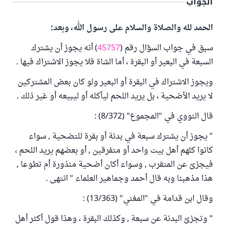
الجواب
الحمد لله والصلاة والسلام على رسول الله، وبعد:
سبق في جواب السؤال رقم (
45757
) أنه يجوز أن يشترك
السبعة في البعير أو البقرة ، أما الشاة فلا يجوز الاشتراك فيها .
ويجوز الاشتراك في البقرة أو البعير ولو كان بعض المشتركين
لا يريد الأضحية ، بل يريد اللحم ليأكله أو ليبيعه أو غير ذلك .
قال النووي في "المجموع" (8/372) :
" يجوز أن يشترك سبعة في بدنة أو بقرة للتضحية , سواء
كانوا كلهم أهل بيت واحد أو متفرقين , أو بعضهم يريد اللحم ،
فيجزئ عن المتقرب , وسواء أكان أضحية منذورة أم تطوعا ,
هذا مذهبنا وبه قال أحمد وجماهير العلماء " انتهى .
وقال ابن قدامة في "المغني" (13/363) :
" وتجزئ البدنة عن سبعة , وكذلك البقرة ، وهذا قول أكثر أهل