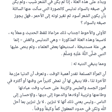
وبناء على هذه العلة ، إذا لم يكن في الشعر شيب ، ولم يكن
في صبغه بالسواد تدليس كالصورة التي سألت عنها السائلة
بأن يكون الشعر أسود ثم تغير لونه إلى الأحمر ، فهل يجوز
صبغه بالسواد ؟
الأولى والأحوط اجتناب ذلك مراعاة للفظ الحديث وعملاً به ،
لاسيما وهذه العلة المذكورة – وهي التدليس والغش – إنما
هي علة مستنبطة ، استنبطها بعض العلماء ، ولم ينص عليها
النبي صَلَّى اللَّهُ عَلَيْهِ وَسَلَّمَ .
ومما ينبغي التنبه له :
أن المرأة المسلمة تقدر أهمية الوقت ، وتعرف أن الدنيا مزرعة
الآخرة لذا ، فلا ينبغي لها أن تمض كثيراً من وقتها أو أكثره في
أمور الجسد والملبس والزينة على حساب وقت عبادتها
وطاعتها وتربية أولادها والدعوة إلى دينها ، والإحسان إلى
الناس ، وليس يعني ذلك أنها لا تتزين . لا بل تتزين بما أحل
الله ولكن في حدود المعقول كماً وكيفاً ووقتاً .