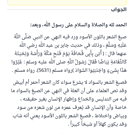
الجواب
الحمد لله والصلاة والسلام على رسول الله، وبعد:
صبغ الشعر باللون الأسود ورد فيه النهي عن النبي صَلَّى اللَّهُ
عَلَيْهِ وَسَلَّمَ ، وذلك في حديث جابر بن عبد الله رضي الله
عنهما قال : ( أُتِىَ بِأَبِى قُحَافَةَ يَوْمَ فَتْحِ مَكَّةَ وَرَأْسُهُ وَلِحْيَتُهُ
كَالثَّغَامَةِ بَيَاضًا فَقَالَ رَسُولُ اللَّهِ صلى الله عليه وسلم : غَيِّرُوا
هَذَا بِشَىْءٍ وَاجْتَنِبُوا السَّوَادَ )رواه مسلم (5631). رواه مسلم .
فصبغ الشعر بالسواد لا يشرع سواء كان الشعر أحمر أم أبيض
وقد نص العلماء على أن العلة في النهي عن الصبغ بالسواد ما
فيه من التدليس والخداع وإظهار الإنسان بغير حقيقته ،
خاصة وأن الإنسان قد يُعرف عمره من لون شعره من سود
وبياض واختلاط ، فصبغ الشعر باللون الأسود يعني أنه شاب
وقد يكون كهلاً أو شيخاً كبيراً .