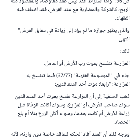
ص 96: "وأما اشتراط عقد ليس عقد معاوضة، والمقصود منه
الربح، كالشركة والمضاربة مع عقد القرض، فقد اختلف فيه
الفقهاء.
والذي يظهر جوازه ما لم يؤد إلى زيادة في مقابل القرض"
انتهى.
ثالثا:
المزارعة تنفسخ بموت رب الأرض أو العامل.
جاء في "الموسوعة الفقهية" (37/77) فيما تنفسخ به
المزارعة: "رابعا: موت أحد المتعاقدين:
ذهب الحنفية إلى أن المزارعة تفسخ بموت أحد المتعاقدين
سواء صاحب الأرض، أو المزارع، وسواء أكانت الوفاة قبل
زراعة الأرض أم كانت بعدها، وسواء أكان الزرع بقلا أم بلغ
الحصاد.
ووجه ذلك أن العقد أفاد الحكم للعاقد خاصة دون وارثه، لأنه