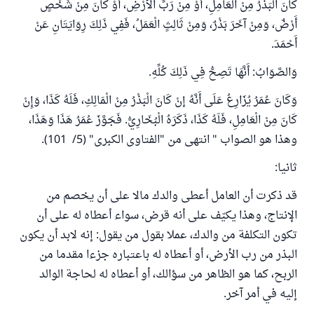
كَانَ الْبَذْرُ مِنْ الْعَامِلِ، أَوْ مِنْ رَبِّ الْأَرْضِ، أَوْ كَانَ مِنْ شَخْصٍ
أَرْضٌ، وَمِنْ آخَرَ بَذْرٌ، وَمِنْ ثَالِثٍ الْعَمَلُ، فَفِي ذَلِكَ رِوَايَتَانِ عَنْ
أَحْمَدَ.
وَالصَّوَابُ: أَنَّهَا تَصِحُّ فِي ذَلِكَ كُلِّهِ.
وَكَانَ عُمَرُ يُزَارِعُ عَلَى أَنَّهُ إنْ كَانَ الْبَذْرُ مِنْ الْمَالِكِ، فَلَهُ كَذَا، وَإِنْ
كَانَ مِنْ الْعَامِلِ، فَلَهُ كَذَا، ذَكَرَهُ الْبُخَارِيُّ. فَجَوَّزَ عُمَرُ هَذَا وَهَذَا،
وهذا هو الصواب " انتهى من "الفتاوى الكبرى" (5/ 101).
ثانيا:
قد ذكرت أن العامل أعطى والدك مالا على أن يخصم من
الإنتاج، وهذا يكيّف على أنه قرض، سواء أعطاه له على أن
تكون التكلفة من والدك، عملا بقول من يقول: إنه لابد أن يكون
البذر من رب الأرض، أو أعطاه له باعتباره جزءا مقدما من
الربح، كما هو الظاهر من سؤالك، أو أعطاه له لحاجة الوالد
إليه في أمر آخر.