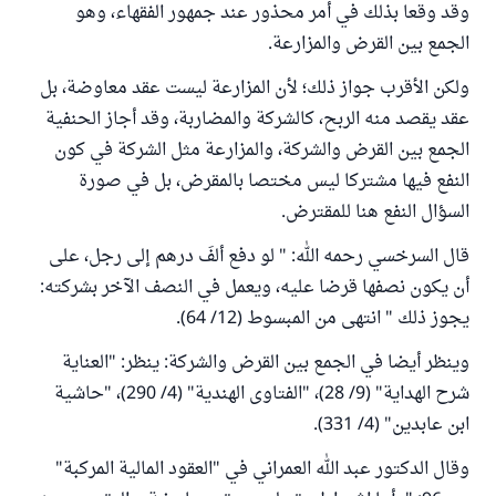
وقد وقعا بذلك في أمر محذور عند جمهور الفقهاء، وهو
الجمع بين القرض والمزارعة.
ولكن الأقرب جواز ذلك؛ لأن المزارعة ليست عقد معاوضة، بل
عقد يقصد منه الربح، كالشركة والمضاربة، وقد أجاز الحنفية
الجمع بين القرض والشركة، والمزارعة مثل الشركة في كون
النفع فيها مشتركا ليس مختصا بالمقرض، بل في صورة
السؤال النفع هنا للمقترض.
قال السرخسي رحمه الله: " لو دفع ألفَ درهم إلى رجل، على
أن يكون نصفها قرضا عليه، ويعمل في النصف الآخر بشركته:
يجوز ذلك " انتهى من المبسوط (12/ 64).
وينظر أيضا في الجمع بين القرض والشركة: ينظر: "العناية
شرح الهداية" (9/ 28)، "الفتاوى الهندية" (4/ 290)، "حاشية
ابن عابدين" (4/ 331).
وقال الدكتور عبد الله العمراني في "العقود المالية المركبة"