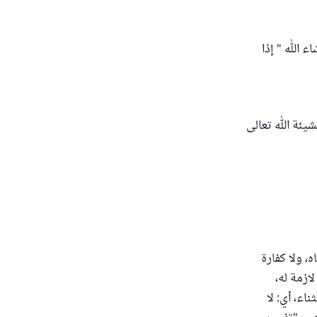
 الله " إذا
بمشيئة الله تعالى
، ولا كفارة
ازمة له،
اء، أي: لا