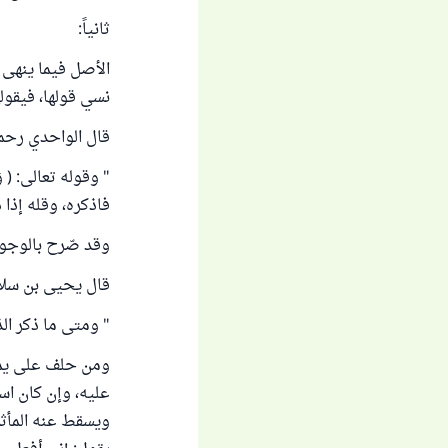
ثانياً:
الأصل فيما ينهى ع
نسي قولها، فيقوله
قال الواحدي رحمه 
" وقوله تعالى: ( وَ
فاذكره، وقله إذا ذكرت
وقد صّرح بالوجوب
قال يحيى بن سلام
" ومتى ما ذكر الذ
ومن حلف على يمين،
عليه، وإن كان است
ويسقط عنه المأثم 