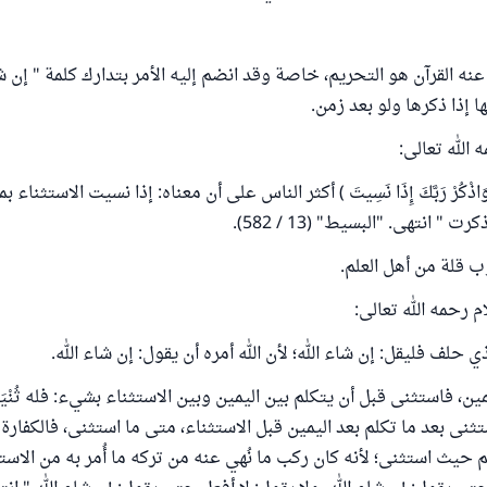
نه القرآن هو التحريم، خاصة وقد انضم إليه الأمر بتدارك كلمة " إن شاء
ا إذا ذكرها ولو بعد زمن.
الله تعالى:
اذْكُرْ رَبَّكَ إِذَا نَسِيتَ ) أكثر الناس على أن معناه: إذا نسيت الاستثناء 
 " انتهى. "البسيط" (13 / 582).
 قلة من أهل العلم.
 رحمه الله تعالى:
ي حلف فليقل: إن شاء الله؛ لأن الله أمره أن يقول: إن شاء الله.
 فاستثنى قبل أن يتكلم بين اليمين وبين الاستثناء بشيء: فله ثُنْيَاه
ثنى بعد ما تكلم بعد اليمين قبل الاستثناء، متى ما استثنى، فالكفارة ل
حيث استثنى؛ لأنه كان ركب ما نُهي عنه من تركه ما أُمر به من الاستثن