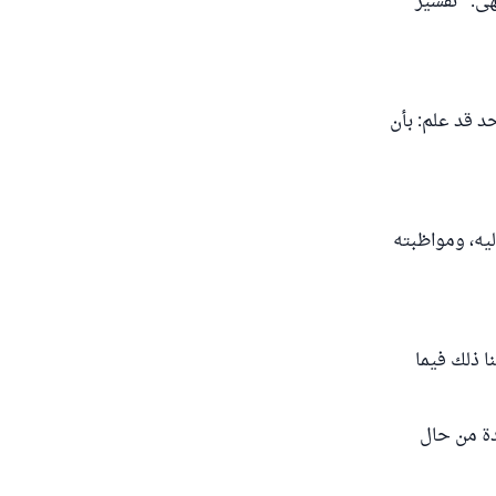
هى. "تفسير
حد قد علم: بأن
إليه، ومواظبته
ا ذلك فيما
دة من حال