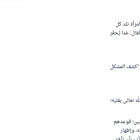
مرأة تلد كل
ل: غدا يُحفَر
ن "كشف المشكل
ه تعالى بقلبه؛
رنين؛ فوعدهم
ه، وإظهار
ِّب بأن تأخر