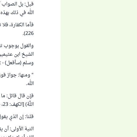
قيل: بل الصواب أ
الله في ذلك بهذه 
226).
والقول بوجوب تعل
الشيخ ابن عثيمين
وسلم (سأفعل) - :
" ومنها: جواز قول
الله.
فإن قال قائل: ما الجمع
اللَّهُ) [الكهف: 23، 24] ، لشيء: عام سواء من فعل الله أو من فعلك؟
قلنا: إن الذي يقو
النية الأولى: أن ي