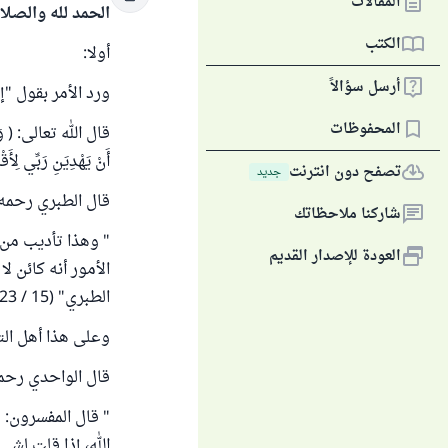
المقالات
الحمد لله والصلا
الكتب
أولا:
أرسل سؤالاً
ورد الأمر بقول "إ
المحفوظات
قال الله تعالى: ( وَلَا ت
أَنْ يَهْدِيَنِ رَبِّي لِأَق
تصفح دون انترنت
جديد
قال الطبري رحمه ا
شاركنا ملاحظاتك
" وهذا تأديب من ا
العودة للإصدار القديم
الأمور أنه كائن ل
الطبري" (15 / 223).
وعلى هذا أهل الت
قال الواحدي رحمه 
" قال المفسرون: ه
الله، إذا قلت لشيء: 