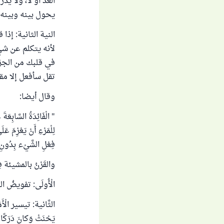
الغد أو لا، ولا يد
يحول بينه وبينه م
النية الثانية: إذ
لأنه يتكلم عن شي
في قلبك من الجز
تقل سأفعل إلا مقر
وقال أيضا:
" الْفَائِدَةُ السَّابِع
لِلْمَرْءِ أَنْ يَعْزِمَ 
فِعْلِ الشَّيْء بِدُ
والقَرْنُ بالمشيئة فِيه
الْأُولَى: تفويضُ المرء
الثَّانية: تيسير الْأَم
يَحْنَثْ وَكانَ دَرَكًا 