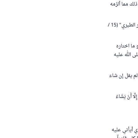
ذلك مما ألزمه
فأما الكفارة، فلا تسقط عنه بحال، إلا أن يكون استثناؤه موصولا بيمينه " انتهى. "تفسير الطبري" (15 /
 ما اختاره
ى الله عليه
لم يقل إن شاء
ا أَنْ يَشَاءَ
ري أيأتي عليه