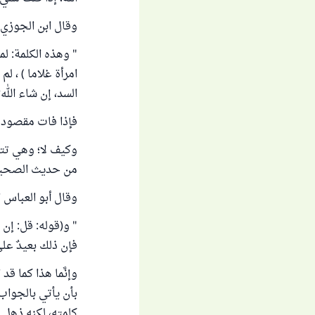
وقال ابن الجوزي، 
" وهذه الكلمة: لم
امرأة غلاما ) ، 
السد، إن شاء الله
فإذا فات مقصود نب
وكيف لا؛ وهي تتض
من حديث الصحيحين" 
وقال أبو العباس 
" و(قوله: قل: إن ش
فإن ذلك بعيدٌ على
وإنَّما هذا كما ق
بأن يأتي بالجواب
كلمته، لكنه ذهل عن