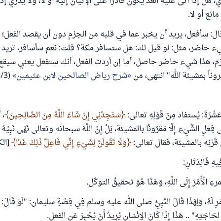
ري، هل إذا أتى عليه الغد يكون قادراً على الإتيان إليه أو لا، ولا يدري إذا 
انع أو لا.
ا قال: سأفعل، يريد أن يخبر عما في قلبه من الجزم دون أن يقصد الفعل؛ ف
ء حاضر، مثل: لو قيل لك: هل ستسافر مكة؟ قلت: نعم سأسافر، تريد أ
م، هذا شيء حاضر حاصل، أما إن أردت الفعل، أنك ستفعل يعني سيقع 
وناً بمشيئة الله" انتهى، من
شرح رياض الصالحين لابن عثيمين
(3/ 312).
َةَ عَشْرَةَ: يُستفاد مِنْ قَوْلِهِ تعالى:
سَتَجِدُنِي إِنْ شَاءَ اللَّهُ مِنَ الصَّالِحِينَ
، أ
عَلَى فِعْلِ الشَّيْءِ إِلَّا مَقْرُونًا بالمشيئة، بَلْ إِنَّ اللَّهَ سبحانه وتعالى نَهَى نَبِيَّهُ
ونِ قَرْنِه بالمشيئة، فقال تعالى:
‌وَلَا ‌تَقُولَنَّ ‌لِشَيْءٍ إِنِّي فَاعِلٌ ذَلِكَ غَدًا
[الكه
ِ فَائِدَتَانِ:
ِ الْأَمْرَ إِلَى اللَّهِ، وَهَذَا هُوَ تحقيقُ التوكّل.
ْرِ لَهُ، وَلِهَذَا قَالَ النَّبِيُّ صلى الله عليه وسلم فِي قِصَّةِ سليمان: "لَوْ قَالَ: إِنْ
لحَاجَتِهِ" .. هَذَا إِذَا كَانَ الإِنْسَان يُرِيدُ أَنْ يُخْبِرَ عَنِ الفعل.