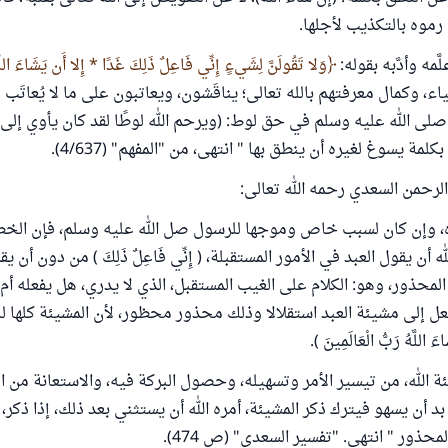
موه بالتكذيب لأجلها.
َّمه وأدَّبه بقوله:
‌وَلا ‌تَقُولَنَّ ‌لِشَيءٍ إِنِّي فَاعِلٌ ذَلِكَ غَدًا * إِلا أَن ‌يَشَاءَ ‌اللَّ
بياء، وكمال معرفتهم بالله تعالى؛ يناقَشون، ويعاتبون على ما لا يُعاتَب
 صلى الله عليه وسلم في حق لوط: (ويرحم الله لوطًا لقد كان يأوي إلى
مة يسوغ لغيره أن ينطق بها " انتهى، من "المفهم" (4/637).
لرحمن السعدي رحمه الله تعالى:
ره، وإن كان لسبب خاص وموجها للرسول صل الله عليه وسلم، فإن الخ
 أن يقول العبد في الأمور المستقبلة، ( إِنِّي فَاعِلٌ ذَلِكَ ) من دون أن يق
لمحذور، وهو: الكلام على الغيب المستقبل، الذي لا يدري، هل يفعله أم
فعل إلى مشيئة العبد استقلالا وذلك محذور محظور، لأن المشيئة كلها لله 
ءَ اللَّهُ رَبُّ الْعَالَمِينَ ).
 الله، من تيسير الأمر وتسهيله، وحصول البركة فيه، والاستعانة من الع
ا بد أن يسهو فيترك ذكر المشيئة، أمره الله أن يستثني بعد ذلك، إذا ذكر
محذور " انتهى. "تفسير السعدي" (ص 474).