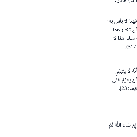
كان قادراً،
هذا لا بأس به؛
ن تخبر عما
منك هذا لا
َنَّهُ لَا يَنْبَغِي
 أَنْ يعزِمَ عَلَى
ف: 23].
 شَاءَ اللَّهُ لَمْ