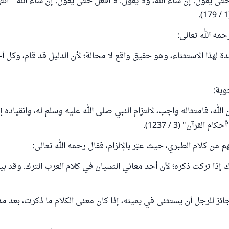
تى يقول: إن شاء الله، ولا يقول: لا أفعل حتى يقول: إن شاء الله " انت
حمه الله تعالى:
دة لهذا الاستثناء، وهو حقيق واقع لا محالة؛ لأن الدليل قد قام، وكل أ
وبة:
ن الله، فامتثاله واجب، لالتزام النبي صلى الله عليه وسلم له، وانقياده 
 القرآن" (3 / 1237).
م من كلام الطبري، حيث عبّر بالإلزام، فقال رحمه الله تعالى:
ك إذا تركت ذكره؛ لأن أحد معاني النسيان في كلام العرب الترك. وقد بين
جائز للرجل أن يستثنى في يمينه، إذا كان معنى الكلام ما ذكرت، بعد م