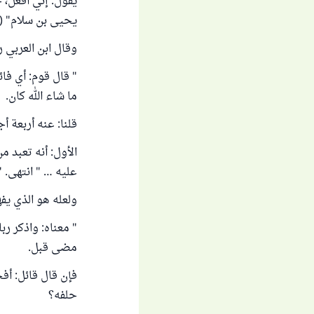
يقول: إني أفعل، ح
يحيى بن سلام" (1 / 179).
وقال ابن العربي ر
" قال قوم: أي فائ
ما شاء الله كان.
قلنا: عنه أربعة أج
الأول: أنه تعبد م
عليه … " انتهى. "أحكام
ولعله هو الذي يفه
" معناه: واذكر رب
مضى قبل.
فإن قال قائل: أف
حلفه؟