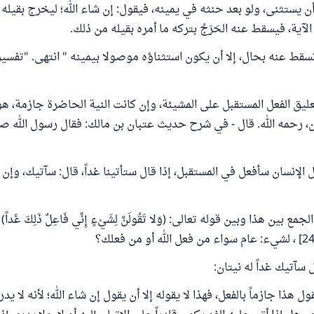
ن يستثنى، ولو بعد حنثه في يمينه، فيقول: إن شاء الله؛ ليخرج بقيله 
الآية، فيسقط عنه الحَرَجُ بتركه ما أمره بقيله من ذلك.
يق الفعل المستقبل على المشيئة، وإن كانت النية الحاضرة جازمة، هو
، رحمه الله. قال - في شرح حديث عتبان بن مالك: فقال رسول الله صل
 الإنسان سأفعل في المستقبل، إذا قال ستأتينا غداً، قال: سآتيك، وإن 
 بين هذا وبين قوله تعالى: (‌وَلا ‌تَقُولَنَّ ‌لِشَيْءٍ إِنِّي فَاعِلٌ ذَلِكَ غَداً) إِلَّ
ل سآتيك غداً له نيتان:
قول هذا جازماً بالفعل، فهذا لا يقوله إلا أن يقول إن شاء الله؛ لأنه لا يد