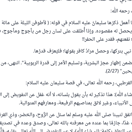
رحمه الله:
ا أهمل ذكرَها سليمانُ عليه السلام في قوله: ( لأطوفن الليلة على مائة ا
لم يحصل له مقصوده. وإذا أُطلقت على لسان رجل من يأجوج ومأجوج، فقا
؛ نفعتهم، فقدر على الحفر!!
ي بتركها، وحصل مرادُ كافر بقولها؛ فليُعرَف قدرُها.
من إظهار عجز البشرية، وتسليم الأمر إلى قدرة الربوبية". انتهى، م
(2/27).
القرطبي، رحمه الله تعالى، في قصة سليمان عليه السلام:
اء الله): هذا تذكير له بأن يقول بلسانه، لا أنه غفل عن التفويض إلى الل
 الأنبياء، وغير لائق بمناصبهم الرفيعة، ومعارفهم المتوالية.
د اتفق لنبينا صلى الله عليه وسلم لما سئل عن الرُّوح، والخضر، وذي الق
 غدًا، جازمًا بما عنده من معرفته بالله تعالى، وصدق وعده في تصديق
 النطق بكلمة: (إن شاء الله)، لا عن التفويض إلى الله تعالى بقلبه، فأُد