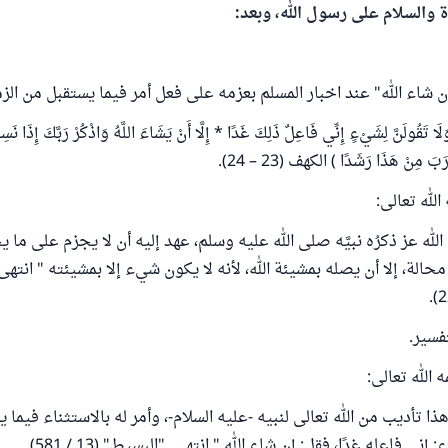
ة والسلام على رسول الله، وبعد:
ن شاء الله" عند اخبار المسلم بعزمه على فعل أمر فيما يستقبل من الز
َقُولَنَّ لِشَيْءٍ إِنِّي فَاعِلٌ ذَلِكَ غَدًا * إِلَّا أَنْ يَشَاءَ اللَّهُ وَاذْكُرْ رَبَّكَ إِذَا 
ْرَبَ مِنْ هَذَا رَشَدًا ) الكهف (23 – 24).
لله تعالى:
لله عز ذكرُه نبيَّه صلى الله عليه وسلم، عهد إليه أن لا يجزم على ما
ا محالة، إلا أن يصله بمشيئة الله، لأنه لا يكون شيء إلا بمشيئته " انتهى
فسير.
الله تعالى:
ذا تأديب من الله تعالى لنبيه -عليه السلام-، وأمر له بالاستثناء فيما 
إني فاعله غدًا، فقل: إن شاء الله " انتهى. "البسيط" (13 / 581).