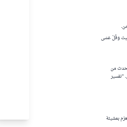
من.
نَسِيتَ وَقُلْ عَسَى
 يحدث من
. "تفسير
يعزم بمشيئة