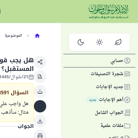
الموضوعية
هل يجب قول 
حسابي
المستقبل؟
شجرة التصنيفات
21/شوال/1445 الموافق 30/أبريل/2024
جديد الإجابات
السؤال
8591
أهم الإجابات
جديد
هل واجب علي ق
مثال: سأذهب 
الجواب الشامل
ملفات علمية
الجواب