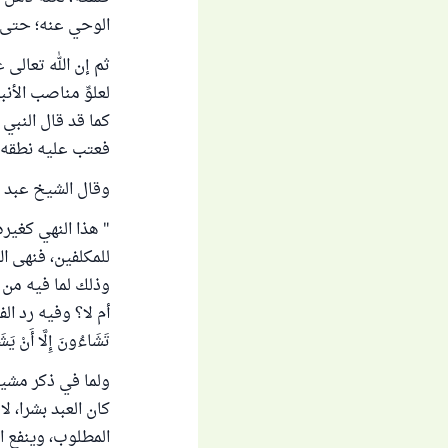
الوحي عنه؛ حتى ر
ثم إن الله تعالى عل
لعلوِّ مناصب الأن
كما قد قال النبي
فعتب عليه نطقه بكل
وقال الشيخ عبد ا
" هذا النهي كغي
للمكلفين، فنهى الله
وذلك لما فيه من ا
أم لا؟ وفيه رد ال
تَشَاءُونَ إِلَّا أَنْ يَشَا
ولما في ذكر مشيئة
كان العبد بشرا، ل
المطلوب، وينفع ال