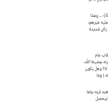
هُ
... وهذا
 عليه غيرهم،
 ركن شديد)؛
طاب عام
رنه بمشيئة الله،
 لا؟ وهل يكون
( وَمَا
بد لربه، ولما
، ليحصل