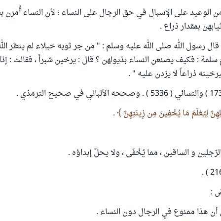
ن الوعيد على الإسبال في حق الرجال على النساء ؛ لأن النساء أُمرن بس
يابهن بمقدار ذراع .
قال رسول الله صلى الله عليه وسلم : " من جر ثوبه خيلاء لم ينظر الله
م سلمة : فكيف يصنعن النساء بذيولهن ؟ قال : يرخين شبراً ، فقالت : إ
رخينه ذراعاً لا يزدن عليه " .
ِهِنَّ لِيُعْلَمَ مَا يُخْفِينَ مِن زِينَتِهِنَّ
.
جلين و الساقين ، مما يُخْفَى ، ولا يحلّ إبداؤه .
 :
 أن هذا ممنوع في الرجال دون النساء .