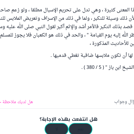
 المعنى كثيرة ، وهي تدل على تحريم الإسبال مطلقا ، ولو زعم صاحبه
 لأن ذلك وسيلة للتكبر ، ولما في ذلك من الإسراف وتعريض الملابس لل
 قصد بذلك التكبر فالأمر أشد والإثم أكبر لقول النبي صلى الله عليه وس
ر الله إليه يوم القيامة " ، والحد في ذلك هو الكعبان فلا يجوز للمسلم 
ن للأحاديث المذكورة ،
 لها أن تكون ملابسها ضافية تغطي قدميها .
ن باز " ( 5 / 380 ) .
ؤال وجواب
هل لديك ملاحظة ح
هل انتفعت بهذه الإجابة؟
نعم
لا