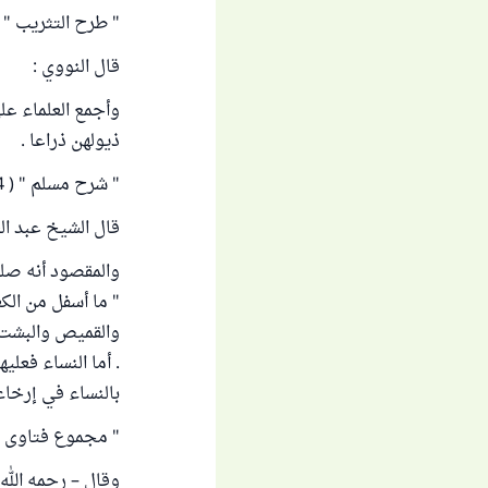
" طرح التثريب " ( 8 / 173 )
قال النووي :
وأجمع العلماء عل
ذيولهن ذراعا .
" شرح مسلم " ( 14 / 62 ) .
قال الشيخ عبد العز
والمقصود أنه صلى
" ما أسفل من الك
والقميص والبشت ك
. أما النساء فعلي
بالنساء في إرخاء
" مجموع فتاوى الشيخ اب
وقال – رحمه الله -