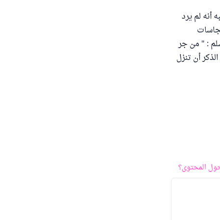
 أنه لم يرد
نجاسات
لم : " من جر
الذكر أن تنزل
ول المحتوى؟