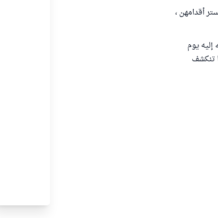
تر أقدامهن ،
 إليه يوم
ذا تنكشف