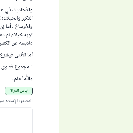
والأحاديث في هذا
التكبر والخيلاء؛
والأوساخ ، أما إن
ثوبه خيلاء لم ينظ
ملابسه عن الكعبي
أما الأنثى فيشرع
" مجموع فتاوى الشيخ اب
والله أعلم .
لباس المرأة
المصدر
:
الإسلام س