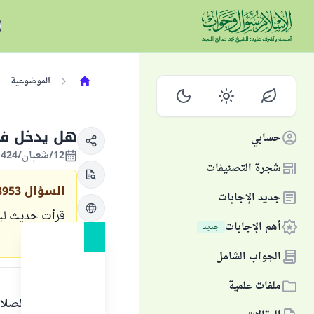
الموضوعية
هل يدخل في 
حسابي
12/شعبان/1424 الموافق 08/أكتوبر/2003
شجرة التصنيفات
السؤال
8953
جديد الإجابات
قرأت حديث لبس 
أهم الإجابات
جديد
فقط .
الجواب الشامل
الجواب
ملفات علمية
الحمد لله والصلا