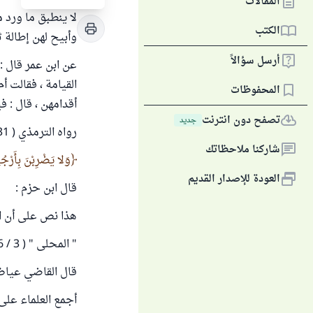
المقالات
لا ينطبق ما ورد م
الكتب
وأبيح لهن إطالة ث
أرسل سؤالاً
عن ابن عمر قال : 
القيامة ، فقالت أ
المحفوظات
أقدامهن ، قال : في
تصفح دون انترنت
جديد
رواه الترمذي ( 1731 ) والنسائي ( 5336 ) . وصححه الألباني في صحيح الترمذي .
شاركنا ملاحظاتك
وَلا يَضْرِبْنَ بِأَرْجُل
العودة للإصدار القديم
قال ابن حزم :
هذا نص على أن الرّ
" المحلى " ( 3 / 216 ) .
قال القاضي عياض
أجمع العلماء على