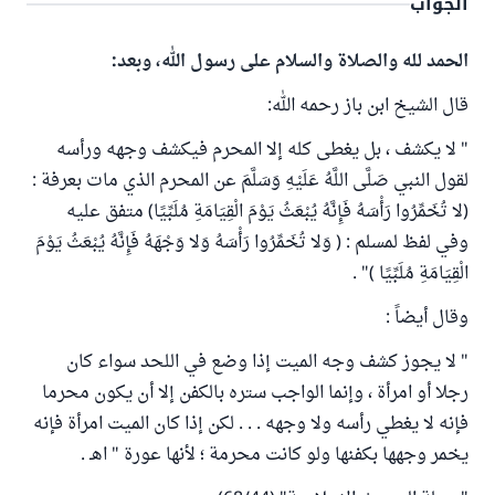
الجواب
الحمد لله والصلاة والسلام على رسول الله، وبعد:
قال الشيخ ابن باز رحمه الله:
" لا يكشف ، بل يغطى كله إلا المحرم فيكشف وجهه ورأسه
لقول النبي صَلَّى اللَّهُ عَلَيْهِ وَسَلَّمَ عن المحرم الذي مات بعرفة :
(لا تُخَمِّرُوا رَأْسَهُ فَإِنَّهُ يُبْعَثُ يَوْمَ الْقِيَامَةِ مُلَبِّيًا) متفق عليه
وفي لفظ لمسلم : ( وَلا تُخَمِّرُوا رَأْسَهُ وَلا وَجْهَهُ فَإِنَّهُ يُبْعَثُ يَوْمَ
الْقِيَامَةِ مُلَبِّيًا )" .
وقال أيضاً :
" لا يجوز كشف وجه الميت إذا وضع في اللحد سواء كان
رجلا أو امرأة ، وإنما الواجب ستره بالكفن إلا أن يكون محرما
فإنه لا يغطي رأسه ولا وجهه . . . لكن إذا كان الميت امرأة فإنه
يخمر وجهها بكفنها ولو كانت محرمة ؛ لأنها عورة " اهـ .